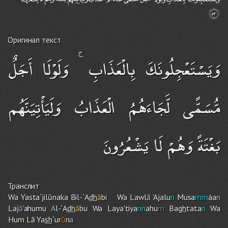
Оригинал текст
وَيَسْتَعْجِلُونَكَ بِالْعَذَابِ ۚ وَلَوْلَا أَجَلٌ
مُّسَمًّى لَّجَاءَهُمُ الْعَذَابُ وَلَيَأْتِيَنَّهُم
بَغْتَةً وَهُمْ لَا يَشْعُرُونَ
Транслит
Wa Yasta`jilūnaka Bil-`A
dh
ā
bi
Wa Lawl
ā
'Ajalu
n
Musa
mm
áa
n
Laj
ā
'ahumu
A
l-`A
dh
ā
bu Wa Laya'tiya
nn
ahu
m
Ba
gh
tata
n
Wa
Hu
m
Lā Ya
sh
`ur
ū
n
a