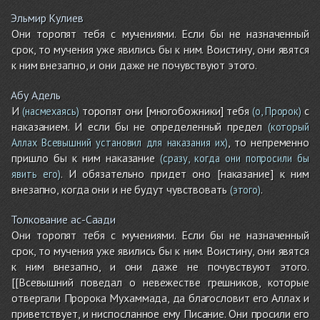
Эльмир Кулиев
Они торопят тебя с мучениями. Если бы не назначенный
срок, то мучения уже явились бы к ним. Воистину, они явятся
к ним внезапно, и они даже не почувствуют этого.
Абу Адель
И
торопят они [многобожники] тебя
с
(насмехаясь)
(о, Пророк)
наказанием. И если бы не определенный предел
(который
, то непременно
Аллах Всевышний установил для наказания их)
пришло бы к ним наказание
(сразу, когда они попросили бы
. И обязательно придет оно [наказание] к ним
явить его)
внезапно, когда они и не будут чувствовать
.
(этого)
Толкование ас-Саади
Они торопят тебя с мучениями. Если бы не назначенный
срок, то мучения уже явились бы к ним. Воистину, они явятся
к ним внезапно, и они даже не почувствуют этого.
[[Всевышний поведал о невежестве грешников, которые
отвергали Пророка Мухаммада, да благословит его Аллах и
приветствует, и ниспосланное ему Писание. Они просили его