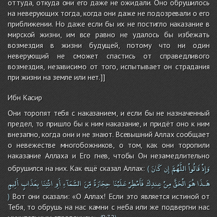
оттуда, откуда они его даже не ожидали. Оно обрушилось
на неверующих тогда, когда они даже не подозревали о его
приближении. Но даже если бы их не постигло наказание в
мирской жизни, им все равно не удалось бы избежать
возмездия в жизни будущей, потому что ни один
неверующий не сможет спастись от справедливого
возмездия, независимо от того, испытывает он страдания
при жизни на земле или нет.]]
Ибн Касир
Они торопят тебя с наказанием, и если бы не назначенный
предел, то пришло бы к ним наказание, и придёт оно к ним
внезапно, когда они и не знают. Всевышний Аллах сообщает
о невежестве многобожников, о том, как они торопили
наказание Аллаха и Его гнев, чтобы Он незамедлительно
وَإِذْ
قَالُواْ
اللَّهُمَّ
إِن
كَانَ
обрушился на них. Как ещё сказал Аллах:
(
هَـذَا
هُوَ
الْحَقَّ
مِنْ
عِندِكَ
فَأَمْطِرْ
عَلَيْنَا
حِجَارَةً
مِّنَ
السَّمَآءِ
أَوِ
ائْتِنَا
بِعَذَابٍ
أَلِيمٍ
Вот они сказали: «О Аллах! Если это является истиной от
)
Тебя, то обрушь на нас камни с неба или же подвергни нас