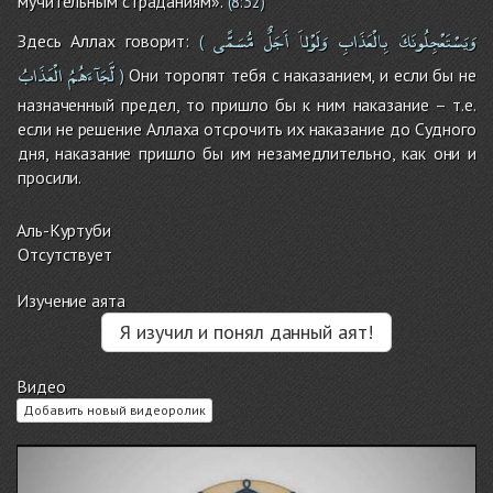
мучительным страданиям».
(
8:32
)
وَيَسْتَعْجِلُونَكَ
بِالْعَذَابِ
وَلَوْلاَ
أَجَلٌ
مُّسَمًّى
Здесь Аллах говорит:
(
لَّجَآءَهُمُ
الْعَذَابُ
Они торопят тебя с наказанием, и если бы не
)
назначенный предел, то пришло бы к ним наказание – т.е.
если не решение Аллаха отсрочить их наказание до Судного
дня, наказание пришло бы им незамедлительно, как они и
просили.
Аль-Куртуби
Отсутствует
Изучение аята
Я изучил и понял данный аят!
Видео
Добавить новый видеоролик