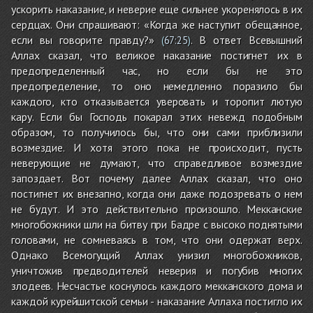
ускорить наказание, и неверие еще сильнее укоренялось в их
сердцах. Они спрашивают: «Когда же наступит обещанное,
если вы говорите правду?»
. В ответ Всевышний
(
67:25
)
Аллах сказал, что великое наказание постигнет их в
предопределенный час, но если бы не это
предопределение, то оно немедленно поразило бы
каждого, кто отказывается уверовать и торопит лютую
кару. Если бы Господь покарал этих невежд подобным
образом, то получилось бы, что они сами приблизили
возмездие. И хотя этого пока не происходит, пусть
неверующие не думают, что справедливое возмездие
запоздает. Вот почему далее Аллах сказал, что оно
постигнет их внезапно, когда они даже подозревать о нем
не будут. И это действительно произошло. Мекканские
многобожники шли на битву при Бадре с высоко поднятыми
головами, не сомневаясь в том, что они одержат верх.
Однако Всемогущий Аллах унизил многобожников,
уничтожив предводителей неверия и погубив многих
злодеев. Несчастье коснулось каждого мекканского дома и
каждой курейшитской семьи - наказание Аллаха постигло их