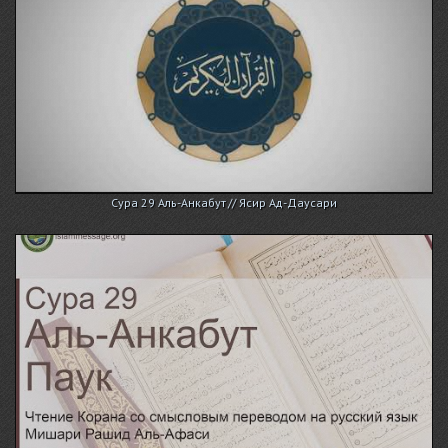
Сура 29 Аль-Анкабут // Ясир Ад-Даусари