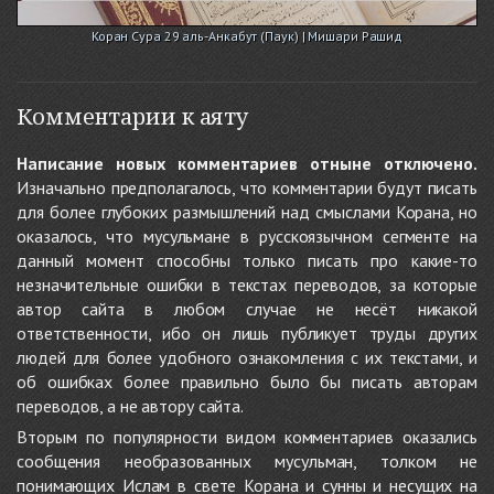
Коран Сура 29 аль-Анкабут (Паук) | Мишари Рашид
Комментарии к аяту
Написание новых комментариев отныне отключено.
Изначально предполагалось, что комментарии будут писать
для более глубоких размышлений над смыслами Корана, но
оказалось, что мусульмане в русскоязычном сегменте на
данный момент способны только писать про какие-то
незначительные ошибки в текстах переводов, за которые
автор сайта в любом случае не несёт никакой
ответственности, ибо он лишь публикует труды других
людей для более удобного ознакомления с их текстами, и
об ошибках более правильно было бы писать авторам
переводов, а не автору сайта.
Вторым по популярности видом комментариев оказались
сообщения необразованных мусульман, толком не
понимающих Ислам в свете Корана и сунны и несущих на