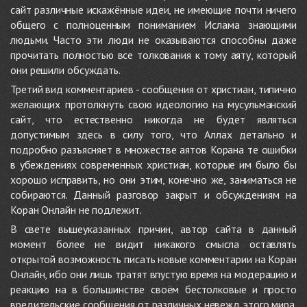
сайт различные искажённые идеи, не имеющие почти ничего
общего с полноценным пониманием Ислама знающими
людьми. Часто эти люди не оказываются способны даже
прочитать полностью все толкования к тому аяту, который
они решили обсуждать.
Третий вид комментариев - сообщения от христиан, типично
желающих протолкнуть свою идеологию на мусульманский
сайт, что естественно никогда не будет являться
допустимым здесь в силу того, что Аллах детально и
подробно разъясняет в множестве аятов Корана те ошибки
в убеждениях современных христиан, которые им было бы
хорошо исправить, но они этим, конечно же, заниматься не
собираются. Данный разговор закрыт и обсуждениям на
Коран Онлайн не подлежит.
В свете вышеуказанных причин, автор сайта в данный
момент более не видит никакого смысла оставлять
открытой возможность писать новые комментарии на Коран
Онлайн, ибо они лишь тратят впустую время на модерацию и
реакцию на в большинстве своём бестолковые и просто
вредительские сообщения от различных невежд этого мира.