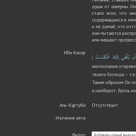
души от скверны. О
стало ясно, что н
содержащиеся в нем 
и не думай, что отс
они пытаются распро
или мешают прогресс
Ибн Касир
أَن
يُلْقَى
إِلَيْكَ
الْكِتَـابُ
(
ниспослания открове
твоего Господа – т.
Таким образом Он по
а наоборот, брось их
Аль-Куртуби
Отсутствует
Изучение аята
Видео
Добавить новый видеор