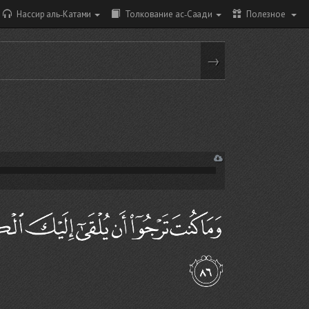
Нассир аль-Катами
Толкование ас-Саади
Полезное
→