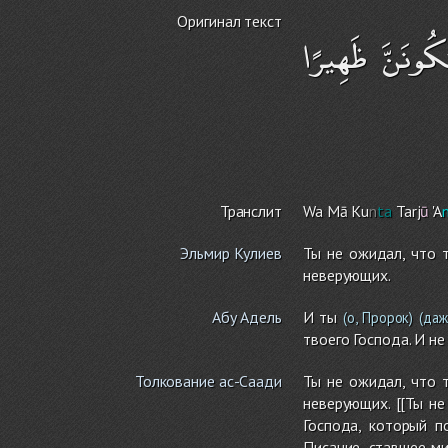
Оригинал текст
كُونَنَّ ظَهِيرًا
Транслит
Wa Mā Ku
n
ta
Tarj
ū
'A
Эльмир Кулиев
Ты не ожидал, что 
неверующих.
Абу Адель
И ты
(о, Пророк)
(даж
твоего Господа. И н
Толкование ас-Саади
Ты не ожидал, что 
неверующих. [[Ты не
Господа, который п
Писание, ставшее ми