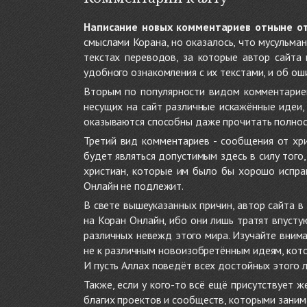
Написание новых комментариев отныне о
смыслами Корана, но оказалось, что мусульма
текстах переводов, за которые автор сайта
удобного ознакомления с их текстами, и об ош
Вторым по популярности видом комментариев
несущих на сайт различные искажённые идеи
оказываются способны даже прочитать полност
Третий вид комментариев - сообщения от хри
будет являться допустимым здесь в силу тог
христиан, которые им было бы хорошо исправ
Онлайн не подлежит.
В свете вышеуказанных причин, автор сайта 
на Коран Онлайн, ибо они лишь тратят впуст
различных невежд этого мира. Изучайте внима
не к различным новоизобретённым идеям, кото
И пусть Аллах поведёт всех достойных этого 
Также, если у кого-то всё ещё присутствует 
благих проектов и сообществ, которыми заним