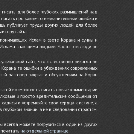
 писать для более глубоких размышлений над
 писать про какие-то незначительные ошибки в
ишь публикует труды других людей для более
автору сайта.
 понимающих Ислам в свете Корана и сунны и
 Ислама знающими людьми. Часто эти люди не
ульманский сайт, что естественно никогда не
в Корана те ошибки в убеждениях современных
нный разговор закрыт и обсуждениям на Коран
крытой возможность писать новые комментарии
олковые и просто вредительские сообщения от
хадисы и устремляйте свои сердца к истине, а
глубоком знании, а не в следовании страстям.
ы всегда можете погрузиться в один из других
е почитать
на отдельной странице
.