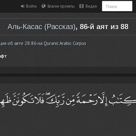
Войти
Благие проекты
Видео
Аль-Касас (Рассказ)
, 86-й аят из 88
я об аяте 28:86 на Quranic Arabic Corpus
ифт