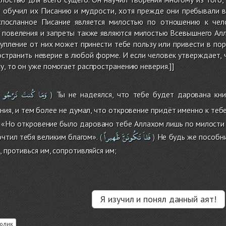
н обучил их Писанию и мудрости, хотя прежде они пребывали в
испосланное Писание является милостью по отношению к чел
повеления и запреты также являются милостью Всевышнего Алла
тупление от них может принести тебе пользу или привести в пор
странить неверие в любой форме. И если человек утверждает, 
у, то он уже помогает распространению неверия.]]
وَمَا
كُنتَ
تَرْجُو
Ты не надеялся, что тебе будет дарована кни
)
ния, и тем более не думал, что откровение придёт именно к тебе
е. «Но откровение было даровано тебе Аллахом лишь по милости 
فَلاَ
تَكُونَنَّ
ظَهيراً
чтил тебя великим благом».
Не будь же пособни
(
)
, противься им, сопротивляйся им;
Я изучил и понял данный аят!
олик