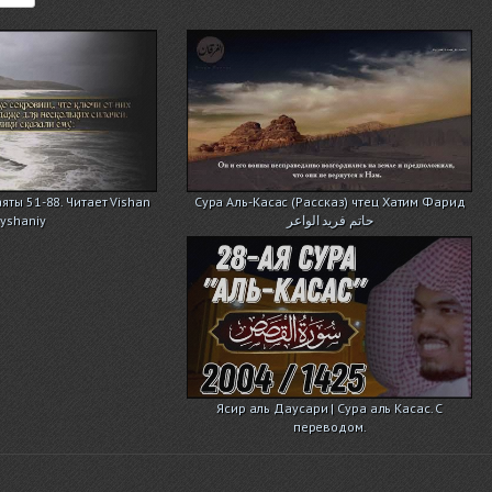
аяты 51-88. Читает Vishan
Сура Аль-Касас (Рассказ) чтец Хатим Фарид
iyshaniy
حاتم فريد الواعر
Ясир аль Даусари | Сура аль Касас. С
переводом.