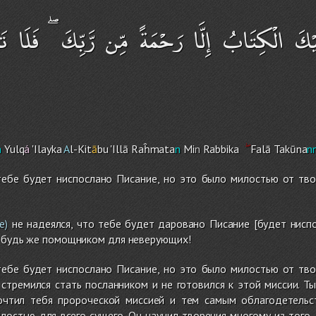
َ الْكِتَابُ إِلَّا رَحْمَةً مِّن رَّبِّكَ ۖ فَلَا تَ
n
Yulq
á
'Ilayka
A
l-Kit
ā
bu 'Illā Raĥmata
n
Mi
n
Rabbika
Falā Takūna
n
тебе будет ниспослано Писание, но это было милостью от тво
не надеялся, что тебе будет даровано Писание [будет ниспо
е)
е будь же помощником для неверующих!
тебе будет ниспослано Писание, но это было милостью от тво
 стремился стать посланником и не готовился к этой миссии. 
очтил тебя пророческой миссией и тем самым облагодетельс
лостью для всего сущего. Он научил творения многому из того,