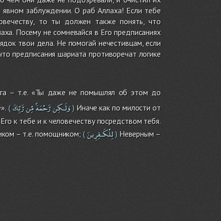
 явном заблуждении. О раб Аллаха! Если тебе
овечеству, то ты должен также понять, что
ха. Посему не сомневайся в Его предписаниях
ядок твои дела. Не помогай нечестивцам, если
что предписания шариата противоречат логике
га – т.е. «Ты даже не помышлял об этом до
وَلَـكِن
رَّحْمَةً
مِّن
رَّبِّكَ
».
Иначе как по милости от
(
)
Его к тебе и к человечеству посредством тебя.
لِلْكَـفِرِينَ
ком – т.е. помощником;
Неверным –
(
)