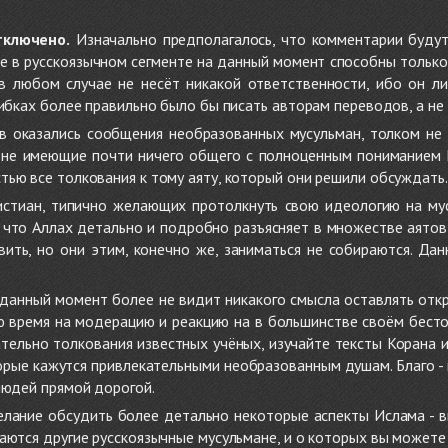
тключено.
Изначально предполагалось, что комментарии будут
не в русскоязычном сегменте на данный момент способны только
 в любом случае не несёт никакой ответственности, ибо он л
ибках более правильно было бы писать авторам переводов, а не 
 оказались сообщения необразованных мусульман, толком не
, не имеющие почти ничего общего с полноценным пониманием
ью все толкования к тому аяту, который они решили обсуждать.
стиан, типично желающих протолкнуть свою идеологию на мус
о, что Аллах детально и подробно разъясняет в множестве аято
ить, но они этим, конечно же, заниматься не собираются. Да
в данный момент более не видит никакого смысла оставлять от
ую время на модерацию и реакцию на в большинстве своём бест
тельно толкования известных учёных, изучайте тексты Корана и 
рые кажутся привлекательными необразованным душам. Благо - в 
людей прямой дорогой.
желание обсудить более детально некоторые аспекты Ислама - в
аются другие русскоязычные мусульмане, и о которых вы может