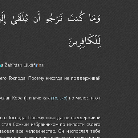
وَمَا كُنتَ تَرْجُو أَن يُلْقَىٰ إِلَيْك
لِّلْكَافِرِينَ
n
a Žahīrāa
n
Lilkāfi
r
ī
n
a
его Господа. Посему никогда не поддерживай
слан Коран], иначе как
по милости от
(только)
его Господа. Посему никогда не поддерживай
Ты стал Божьим избранником по милости своего
твовал все человечество. Он ниспослал тебе
 о чем они даже не подозревали, и очистил их