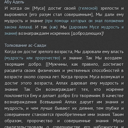
Абу Адель
И когда он [Муса] достиг своей
зрелости и
(телесной)
выровнялся [его разум стал совершенным], Мы дали ему
мудрость и знание
(при помощи которых он знал положения
. И так
Мы
закона Аллаха)
(как)
(даровали Мусе мудрость и
вознаграждаем искренних [добродеющих]!
знание)
Толкование ас-Саади
Когда он достиг зрелого возраста, Мы даровали ему власть
и знание. Так Мы воздаем
(мудрость или пророчество)
творящим добро. [[Мужчины, как правило, достигают
расцвета своих физических и умственных способностей в
возрасте около сорока лет. Когда пророк Муса возмужал и
достиг этого возраста, Аллах даровал ему мудрость и
знание. Так Он вознаграждает тех, кто искренне
поклоняется Ему и делает добро Его творениям. В качестве
вознаграждения Всевышний Аллах дарует им знания и
мудрость, и чем лучше бывают их деяния, тем глубже и
совершеннее становятся приобретенные ими знания. Таким
образом, пророчество и совершенные знания Мусы
свидетельствовали о совершенстве его набожности и