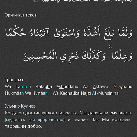
Оригинал текст
وَلَمَّا بَلَغَ أَشُدَّهُ وَاسْتَوَىٰ آتَيْنَاهُ حُكْمًا
وَعِلْمًا ۚ وَكَذَٰلِكَ نَجْزِي الْمُحْسِنِينَ
Транслит
Wa La
mm
ā Bala
gh
a 'A
sh
uddah
u
Wa
A
staw
á
'
Ā
tayn
ā
hu
Ĥukmāa
n
Wa `Ilmāa
n
Wa Ka
dh
alika Na
j
zī
A
l-Muĥsin
ī
n
a
Эльмир Кулиев
Когда он достиг зрелого возраста, Мы даровали ему власть
и знание. Так Мы воздаем
(мудрость или пророчество)
творящим добро.