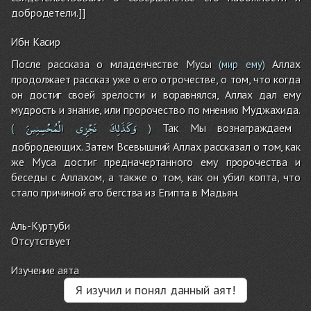
добродетели.]]
Ибн Касир
После рассказа о младенчестве Мусы
Аллах
(мир ему)
продолжает рассказ уже о его отрочестве, о том, что когда
он достиг своей зрелости и воравнялся, Аллах дал ему
мудрость и знание, или пророчество по мнению Муджахида.
وَكَذَلِكَ
نَجْزِى
الْمُحْسِنِينَ
Так Мы вознаграждаем
(
)
добродеющих. Затем Всевышний Аллах рассказал о том, как
же Муса достиг предначертанного ему пророчества и
беседы с Аллахом, а также о том, как он убил копта, что
стало причиной его бегства из Египта в Мадьян.
Аль-Куртуби
Отсутствует
Изучение аята
Я изучил и понял данный аят!