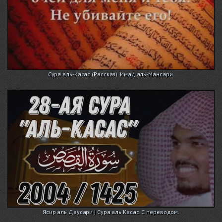
Сура аль-Касас (Рассказ). Имад аль-Мансари.
Ясир аль Даусари | Сура аль Касас. С переводом.