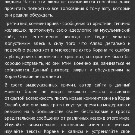
людьми. Часто эти люди не оказываются способны даже
прочитать полностью все толкования к тому аяту, который
они решили обсуждать.
Третий вид комментариев - сообщения от христиан, типично
желающих протолкнуть свою идеологию на мусульманский
сайт, что естественно никогда не будет являться
допустимым здесь в силу того, что Аллах детально и
подробно разъясняет в множестве аятов Корана те ошибки
в убеждениях современных христиан, которые им было бы
хорошо исправить, но они этим, конечно же, заниматься не
собираются. Данный разговор закрыт и обсуждениям на
Коран Онлайн не подлежит.
В свете вышеуказанных причин, автор сайта в данный
момент более не видит никакого смысла оставлять
открытой возможность писать новые комментарии на Коран
Онлайн, ибо они лишь тратят впустую время на модерацию и
реакцию на в большинстве своём бестолковые и просто
вредительские сообщения от различных невежд этого мира.
Изучайте внимательно толкования известных учёных,
изучайте тексты Корана и хадисы и устремляйте свои