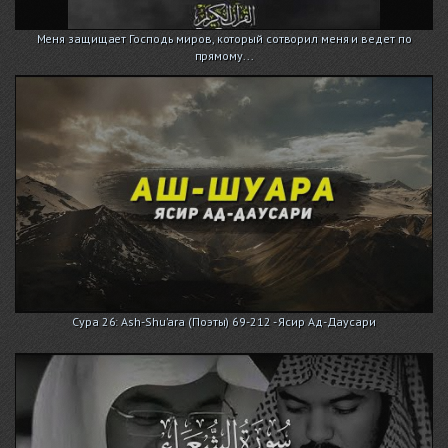
Меня защищает Господь миров, который сотворил меня и ведет по
прямому...
Сура 26: Ash-Shu'ara (Поэты) 69-212 - Ясир Ад-Даусари