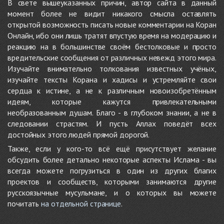
В свете вышеуказанных причин, автор сайта в данный
момент более не видит никакого смысла оставлять
открытой возможность писать новые комментарии на Коран
Онлайн, ибо они лишь тратят впустую время на модерацию и
реакцию на в большинстве своём бестолковые и просто
вредительские сообщения от различных невежд этого мира.
Изучайте внимательно толкования известных учёных,
изучайте тексты Корана и хадисы и устремляйте свои
сердца к истине, а не к различным новоизобретённым
идеям, которые кажутся привлекательными
необразованным душам. Благо - в глубоком знании, а не в
следовании страстям. И пусть Аллах поведёт всех
достойных этого людей прямой дорогой.
Также, если у кого-то всё ещё присутствует желание
обсудить более детально некоторые аспекты Ислама - вы
всегда можете погрузиться в один из других благих
проектов и сообществ, которыми занимаются другие
русскоязычные мусульмане, и о которых вы можете
почитать
на отдельной странице
.