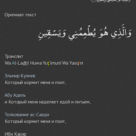
Оригинал текст
وَالَّذِي هُوَ يُطْعِمُنِي وَيَسْقِينِ
Транслит
Wa
A
l-La
dh
ī Huwa Yu
ţ
`imunī Wa Yasq
ī
n
i
Эльмир Кулиев
Который кормит меня и поит,
Абу Адель
и Который меня наделяет едой и питьем,
Толкование ас-Саади
Который кормит меня и поит,
Ибн Касир