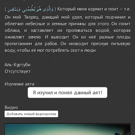
وَالَّذِى
هُوَ
يُطْعِمُنِي
وَيَسْقِينِ
Который меня кормит и поит – т.е.
(
)
Он мой Творец, дающий мой удел, который подчинил и
облегчил небесные и земные причины для этого. Он гонит
облака, и заставляет их проливаться водой, которая
оживляет землю. И выводит Он из неё разные плоды
пропитанием для рабов. Он низводит пресную питьевую
воду, чтобы её мог потреблять скот и люди.
Аль-Куртуби
Отсутствует
Изучение аята
Я изучил и понял данный аят!
Видео
Добавить новый видеоролик