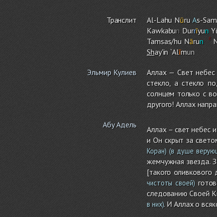
Транслит
Al-Lahu N
ū
ru
A
s-Sa
Kawkabu
n
Dur
r
ī
yu
n
Yū
Ta
m
sas/hu N
ā
ru
n
Sh
ay'in `Al
ī
m
un
Эльмир Кулиев
Аллах — Свет небес 
стекло, а стекло п
солнцем только с во
другого! Аллах напра
Абу Адель
Аллах – свет небес 
и Он скрыт за свето
Коран)
(в душе верую
жемчужная звезда. З
[такого оливкового 
готово
чистоты своей)
следованию Своей Кн
. И Аллах о вся
в них)