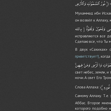
وَٱلأَرْضِ
ٱلسَّمَٰوَٰتِ
نُورُ
﴿
«
Мухаммад ибн Исхак
он возвёл к Аллаху, 
ضَى
وَلَحَوْلَ
وَلَقوَُّةَ
إِ
بِالله
исправляются все де
Сделаю все, что Ты м
В двух «Сахихах» о
, когд
приветствует!)
مَوَاتِ
وَا
لَْرْضِ
وَمَنْ
فِيهِنَّ
свет небес, земли, и
ночи. А свет Его Трон
﴾
نُورِهِ
Слова Аллаха:
Самому Аллаху. Т.е.
Аббас. Второе мнен
которого подобно н