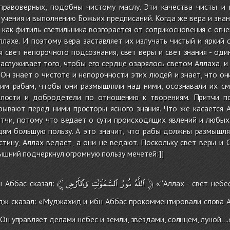
равоверных, подобны чистому маслу. Эти качества чисты и 
учения и выполнению Божьих предписаний. Когда же вера и знан
 как фитиль светильника возгорается от соприкосновения с огн
лахе. И поэтому вера заставляет их излучать чистый и яркий 
 свет непорочного подсознания, свет веры и свет знания - оди
аслуживает того, чтобы его сердце озарялось светом Аллаха, и
. Он знает о чистоте и непорочности этих людей и знает, что он
им рабам, чтобы они размышляли над ними, осознавали их смы
илости и добродетели по отношению к творениям. Притчи п
рывают перед ними просторы ясного знания. Что же касается А
тчи, потому что ведает о сути происходящих явлений и любых
дям большую пользу. А это значит, что рабы должны размышлят
стину, Аллах ведает, а они не ведают. Поскольку свет веры и 
ышний подчеркнул огромную пользу мечетей:]]
﴾
وَٱلأَرْضِ
ٱلسَّمَٰوَٰتِ
نُورُ
ٱللَّهُ
﴿
н Аббас сказал:
«‘‘Аллах - свет небе
дж сказал: «Муджахид и ибн Аббас прокомментировали слова 
е. Он управляет делами небес и земли, звёздами, солнцем, луной