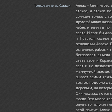
Толкование ас-Саади
Аллах - Свет небес 
стекло, а стекло п
солнцем только с во
другого! Аллах напра
небес и земли в пр
света. И если бы Алл
и Престол, солнце 
отношении Аллаха. Е
остальных рабов, - т
беспросветная мгла.
свете веры и Коран
свет и не позволяе
жемчужной звезде. 
пылает самым ярким
восток, подобно дер
деревьям, на которы
Они наслаждаются с
масло. Это масло яв
огнем, то излучает е
этой притче Аллах 