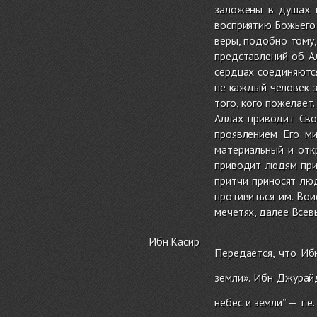
заложены в душах п
восприятию Божьего 
веры, подобно тому,
представлений об Ал
сердцах соединяются
не каждый человек з
того, кого пожелает
Аллах приводит Сво
проявлением Его м
материальный и отк
приводит людям при
притчи приносят лю
противиться им. Вои
мечетях, далее Всев
Ибн Касир
Передаётся, что Иб
земли». Ибн Джурай
небес и земли’’ — т.