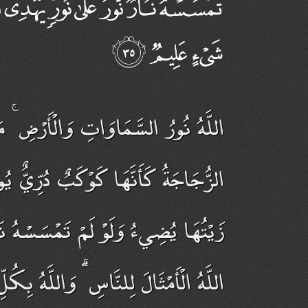
اللَّهُ نُورُ السَّمَاوَاتِ وَالْأَرْضِ  ۖ
الزُّجَاجَةُ كَأَنَّهَا كَوْكَبٌ دُرِّيٌّ يُوقَ
زَيْتُهَا يُضِيءُ وَلَوْ لَمْ تَمْسَسْهُ نَ
اللَّهُ الْأَمْثَالَ لِلنَّاسِ ۗ وَاللَّهُ بِكُ