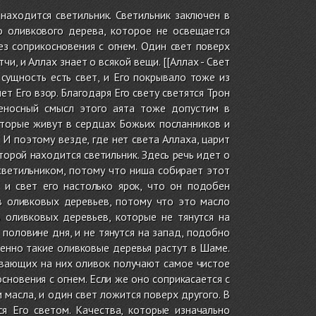
находится светильник. Светильник заключен в
о оливкового дерева, которое не освещается
ез соприкосновения с огнем. Один свет поверх
и, и Аллах знает о всякой вещи. [[Аллах - Свет
сущность есть свет, и Его покрывало тоже из
ет Его взор. Благодаря Его свету светятся Трон
реносный смысл этого аята тоже допустим в
которые живут в сердцах Божьих посланников и
. И поэтому везде, где нет света Аллаха, царит
торой находится светильник. Здесь речь идет о
светильником, потому что ниша собирает этот
, и свет его настолько ярок, что он подобен
в оливковых деревьев, потому что это масло
 оливковых деревьев, которые не тянутся на
половине дня, и не тянутся на запад, подобно
енно такие оливковые деревья растут в Шаме.
евающих на них оливок получают самое чистое
сновения с огнем. Если же оно соприкасается с
м масла, и один свет ложится поверх другого. В
я Его светом. Качества, которые изначально