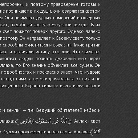
непорочны, и поэтому правоверные готовы к
ие проникают в их души, они озаряются светом
ем. Они не имеют дурных намерений и скверных
свет, подобный свету жемчужной звезды. В их
н свет ложится поверх другого. Однако далеко
 поэтому Он направляет к Своему свету только
и способны очиститься и вырасти. Такие притчи
сл и отличали истину ото лжи. Это является
омогают людям познать духовный мир через
ллаха, то Его знание объемлет все сущее. Он
 подробностях и прекрасно знает, что мудрые
ь над ними, а не отворачиваться от них и не
Священного Корана сильнее всего излучается в
с и земли’’ — т.е. Ведущий обитателей небес и
﴾
وَٱلأَرْضِ
ٱلسَّمَٰوَٰتِ
نُورُ
ٱللَّهُ
﴿
Аллаха:
‘‘Аллах - свет
﴾
ٱللَّهُ
….». Судди прокомментировал слова Аллаха: