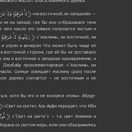
ивкового масла с благословенного дерева.
غَرْبِ
وَلاَ
شَرْقِيَّةٍ
لاَّ
﴿
«ни восточной, ни западной» —
 и не на западе, где бы оно отбрасывало тени
т чего масло его оливок получается чистым и
شَرْقِيَّةٍ
لاَّ
زَيْتُونَةٍ
﴿
«‘‘маслины, ни восточной, ни
т и утром и вечером. Что может быть чище её
на восточной стороне, где ей бы не доставало
о она и восточная и западная одновременно, и
 Джубайр прокомментировал: «‘‘маслины, ни
масло. Солнце освещает маслину сразу после
акое дерево считается — не восточным и не
ся, хотя бы его и не коснулся огонь». Абдур-
﴿
«Свет на свете». Аль-Ауфи передаёт, что Ибн
نُّورٌ
﴿
«‘‘Свет на свете’’» — т.е. свет пламени и
 Корана со светом веры, если они объединились