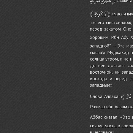
مُّبَٰرَكَةٍ
شَجَرَةٍ
﴿
«зажигае
﴾
زَيْتُونَةٍ
﴿
«маслины» 
т.е. его местонахож
перед закатом. Оно 
хорошим. Ибн Абу 
западной’’ — Эта ма
масла!» Муджахид пр
солнца утром, и не 
до неё достаёт со
восточной, ни запа
восхода и перед за
западным».
﴾
نَارٌ
Слова Аллаха:
Рахман ибн Аслам ска
Аббас сказал: «Это
сияние масла в сово
в человеке».