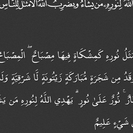
ۚ مَثَلُ نُورِهِ كَمِشْكَاةٍ فِيهَا مِصْبَاحٌ ۖ الْمِصْب
دُ مِن شَجَرَةٍ مُّبَارَكَةٍ زَيْتُونَةٍ لَّا شَرْقِيَّةٍ وَلَا
ارٌ ۚ نُّورٌ عَلَىٰ نُورٍ ۗ يَهْدِي اللَّهُ لِنُورِهِ مَن ي
لِّ شَيْءٍ عَلِيمٌ