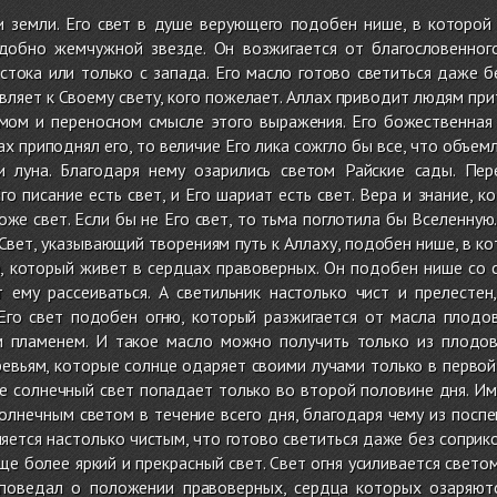
и земли. Его свет в душе верующего подобен нише, в которой 
одобно жемчужной звезде. Он возжигается от благословенног
стока или только с запада. Его масло готово светиться даже б
вляет к Своему свету, кого пожелает. Аллах приводит людям притч
ямом и переносном смысле этого выражения. Его божественная 
ах приподнял его, то величие Его лика сожгло бы все, что объемл
и луна. Благодаря нему озарились светом Райские сады. Пе
го писание есть свет, и Его шариат есть свет. Вера и знание, 
оже свет. Если бы не Его свет, то тьма поглотила бы Вселенную
 Свет, указывающий творениям путь к Аллаху, подобен нише, в ко
а, который живет в сердцах правоверных. Он подобен нише со 
т ему рассеиваться. А светильник настолько чист и прелестен
Его свет подобен огню, который разжигается от масла плодо
 пламенем. И такое масло можно получить только из плодов
евьям, которые солнце одаряет своими лучами только в первой 
е солнечный свет попадает только во второй половине дня. Им
олнечным светом в течение всего дня, благодаря чему из посп
ляется настолько чистым, что готово светиться даже без соприко
ще более яркий и прекрасный свет. Свет огня усиливается свето
поведал о положении правоверных, сердца которых озаряютс