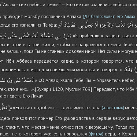
‘‘Аллах - свет небес и земли’’ — Его светом озарились небеса и зе
 приводит мольбу посланника Аллаха
(Да благословит его Аллах 
هِ
أَمْرُ
الدُّنْيَا
وَالآخِرَةِ
أَنْ
يَحِلَّ
بِي
غَضَبُكَ
أَوْ
когда его изгнали из Таифа:
يَنْزِلَ
بِي
سَخَطُكَ
لَكَ
العُتْبَى
حَتَّى
تَرْ
«Я прибегаю к защите света л
ла в этой и в той жизни, чтобы не направился на меня Твой г
не велишь, пока Ты не станешь доволен мной. Нет силы и могущес
т Ибн Аббаса передаётся хадис, в котором говорится, что 
َّ
وَلَكَا
а поднимался ночью для совершения молитвы, и говорил: «
لْحَمْدُأ
نْتَن
ورُا
لسَّ
» «О Аллах, хвала Тебе, Ты — Управитель небес, 
 тех, кто в них….».[Бухари 1120, Муслим 769] Передают, что Ибн 
а от света Его Лика».
مَثَلُ
﴿
«Его свет подобен» — здесь имеются два
мнени
(известных)
 здесь приводится пример Его руководства в сердце верующего
ие гласит, что местоимение относится к верующему. Тогда по
ише, т.е. в котором уже есть природная
вера, и Коран 
(фитра)