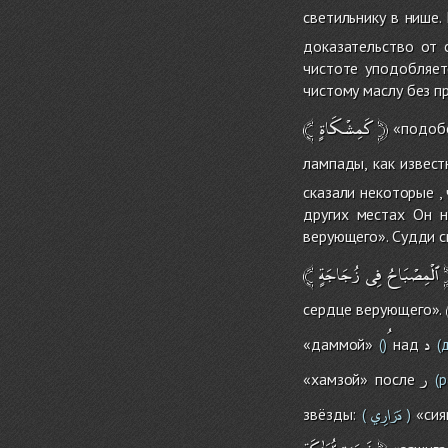
светильнику в нише.
доказательство от 
чистоте уподобляет
чистому маслу без п
﴾
كَمِشْكَاةٍ
﴿
«подобе
лампады, как извест
сказали некоторые ,
других местах Он н
верующего». Судди с
﴾
زُجَاجَةٍ
فِى
ٱلْمِصْبَاحُ
сердце верующего».
د
«даммой»
над
()
(д
ر
«хамзой» после
(р
دَرَارِي
звёзды:
«сия
(
)