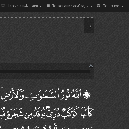
Нассир аль-Катами
Толкование ас-Саади
Полезное
→