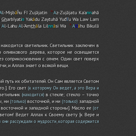
A
l-Mişb
ā
ĥu Fī Zujājatin
A
z-Zujājatu Ka'a
nn
ahā
ā
Gh
arbīyati
n
Yak
ā
du Zaytuhā Yuđ
ī
'u Wa Law La
m
u
A
l-Lahu
A
l-'A
m
th
ā
la Lil
nn
ā
si Wa
A
ll
ā
hu Bikulli
находится светильник. Светильник заключен в
о оливкового дерева, которое не освещается
ез соприкосновения с огнем. Один свет поверх
чи, и Аллах знает о всякой вещи.
ый путь их обитателей. Он Сам является Светом
.]. Его свет
(к которому Он ведет, а это Вера и
ветильник
в стекле; стекло – точно
(находится)
, ни
восточной, и ни
западной
(только)
(только)
с восточной и западной стороны]. Масло ее
(от
светом! Ведет Аллах к Своему свету [к Вере и
 они рассуждали о мудрости, которая содержится