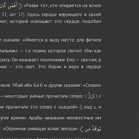
كَانَ
أَفَمَن
﴿
«Разве тот, кто опирается на ясное
. Здесь сердце верующего в своей
 11, аят 17
)
риат, который освещают это сердце, подобен
 сказали: «Имеется в виду место для фитиля
ильник» — т.е. пламя, которое светит. Или как
Здесь Он называет поклонение Ему — светом, в
ьник — это свет. Это Коран и вера в сердце
екле. Убай ибн Ка’б и другие сказали: «Словно
دُرِّىٌّ
— некоторые учёные прочитали слово:
с
(
)
د
гие прочитали это слово с «касрой»
над
, и
()
ругое время». Арабы называли неизвестные им
﴾
مِن
يُوقَدُ
л: «Огромная сияющая ясная звезда».