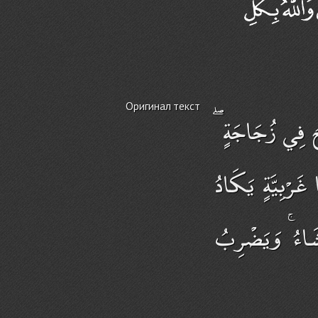
Оригинал текст
َاحُ فِي زُجَاجَةٍ
 غَرْبِيَّةٍ يَكَادُ
َشَاءُ ۚ وَيَضْرِبُ