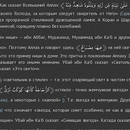
﴾
مِّنْهُ
شَاهِدٌ
وَيَتْلُوهُ
رَّبِّهِ
مِّن
بَيِّنَةٍ
عَلَىٰ
 Как сказал Всевышний Аллах:
своего Господа, за которым следует свидетель от Него»
(
Сура
ся прозрачной стеклянной драгоценной лампе. А Коран и Ша
римесей, горящему плавно без колебаний.
н нише» – ибн Аббас, Муджахид, Мухаммад ибн Ка’б и другие
﴾
مِصْبَاحٌ
فِيهَا
﴿
но». Поэтому Аллах и говорит здесь:
«в ней свет
 что это пример ниши в доме. Это притча о поклонении Аллаху. 
азывает его иными именами. Убай ибн Ка’б сказал: «Светил
казал: «Это светоч».
﴿
«светильник в стекле» — т.е. этот озаряющий свет в чистом ст
﴾
دُرِّىٌّ
كَوْكَبٌ
كَأَنَّهَا
ٱلزُّجَاجَةُ
﴿
«стекло - точно жемчужная звезда» 
, а некоторые с «хамзой»
. Т.е. звезда из жемчужин. Дру
аль)
()
что означает «звезда, которая сияет особенно, не как в д
а)
ющие». Убай ибн Ка’б сказал: «Сияющая звезда». Катада сказа