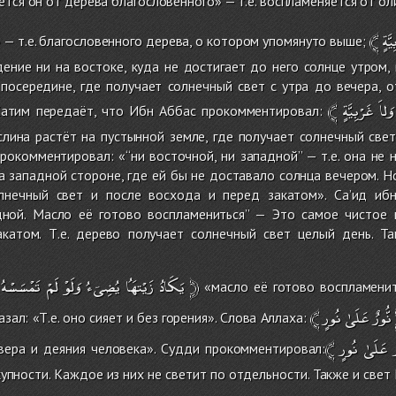
тся он от дерева благословенного» — т.е. воспламеняется от ол
﴾
يَّةٍ
— т.е. благословенного дерева, о котором упомянуто выше;
дение ни на востоке, куда не достигает до него солнце утром,
посередине, где получает солнечный свет с утра до вечера, о
﴾
غَرْبِيَّةٍ
وَلاَ
Хатим передаёт, что Ибн Аббас прокомментировал:
слина растёт на пустынной земле, где получает солнечный све
окомментировал: «‘‘ни восточной, ни западной’’ — т.е. она не 
на западной стороне, где ей бы не доставало солнца вечером. Н
лнечный свет и после восхода и перед закатом». Са’ид ибн
дной. Масло её готово воспламениться’’ — Это самое чистое 
катом. Т.е. дерево получает солнечный свет целый день. Т
تَمْسَسْهُ
لَمْ
وَلَوْ
يُضِىۤءُ
زَيْتهَُا
يَكَادُ
﴿
«масло её готово воспламенить
﴾
نُورٍ
عَلَىٰ
نُّورٌ
зал: «Т.е. оно сияет и без горения». Слова Аллаха:
﴾
نُورٍ
عَلَىٰ
 вера и деяния человека». Судди прокомментировал:
купности. Каждое из них не светит по отдельности. Также и свет