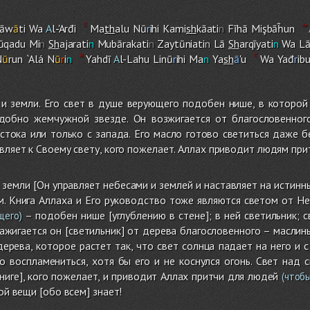
māw
ā
ti Wa
A
l-'Arđi
Ma
th
alu Nū
r
ih
i
Kami
sh
kāati
n
Fīhā Mişbāĥun
qadu Mi
n
Sh
ajarati
n
Mubārakati
n
Zaytūniati
n
Lā
Sh
arqīyati
n
Wa L
N
ū
run `Alá N
ū
r
i
n
Yahdī
A
l-Lah
u
Linū
r
ih
i
Ma
n
Ya
sh
ā
'u
Wa Yađ
r
ib
и земли. Его свет в душе верующего подобен нише, в которой 
одобно жемчужной звезде. Он возжигается от благословенног
стока или только с запада. Его масло готово светиться даже б
вляет к Своему свету, кого пожелает. Аллах приводит людям прит
и земли [Он управляет небесами и землей и наставляет на истинн
м. Книга Аллаха и Его руководство тоже являются светом от Него
– подобен нише [углублению в стене]; в ней светильник; с
щего)
ажигается он [светильник] от дерева благословенного – маслины
дерева, которое растет так, что свет солнца падает на него и 
 воспламениться, хотя бы его и не коснулся огонь. Свет над 
иге], кого пожелает, и приводит Аллах притчи для людей
(чтобы
кой вещи [обо всем] знает!