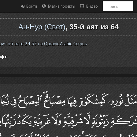
Войти
Благие проекты
Видео
Ан-Нур (Свет)
, 35-й аят из 64
я об аяте 24:35 на Quranic Arabic Corpus
ифт