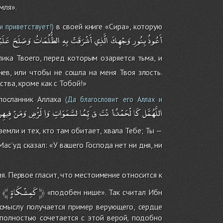
мля».
в своей книге «Сира», которую
и приветствует!)
أَعُوذُ
بِنُورِ
وَجْهِكَ
الَّذِي
أَشْرَقَتْ
بِهِ
الظُّلُمَاتُ
وَصَلَحَ
عَلَيْ
ика Твоего, перед которым озаряется тьма, и
нев, или чтобы не сошла на меня Твоя злость.
тва, кроме как с Тобой!»
посланник Аллаха
(Да благословит его Аллах и
اللَّهُمَّل
كَا
لْحَمْدُ،أ
نْتَ
ق
َيِّمُا
لسَّمَوَاتِ
وَا
لَْرْضِ
وَمَنْ
فِيهِن،
земли и тех, кто там обитает, хвала Тебе; Ты —
Мас’уд сказал: «У вашего Господа нет ни дня, ни
я. Первое гласит, что местоимение относится к
﴾
كَمِشْكَاةٍ
﴿
:
«подобен нише». Так считал Ибн
 смыслу получается пример верующего, сердце
полностью сочетается с этой верой, подобно