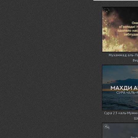
Мухаммад аль-Лю
Ве
Сура 23 «аль-Мумин
Ш