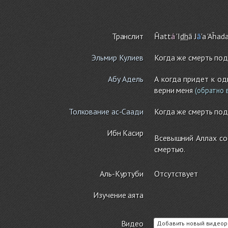
Транслит
Ĥatt
á
'I
dh
ā J
ā
'a
'Aĥad
Эльмир Кулиев
Когда же смерть подс
Абу Адель
А когда придет к од
верни меня
(обратно в
Толкование ас-Саади
Когда же смерть подс
Ибн Касир
Всевышний Аллах соо
смертью.
Аль-Куртуби
Отсутствует
Изучение аята
Видео
Добавить новый видеор