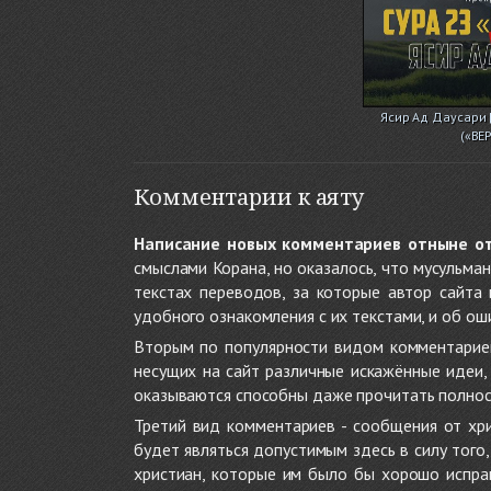
Ясир Ад Даусари 
(«ВЕ
Комментарии к аяту
Написание новых комментариев отныне о
смыслами Корана, но оказалось, что мусульма
текстах переводов, за которые автор сайта
удобного ознакомления с их текстами, и об ош
Вторым по популярности видом комментариев
несущих на сайт различные искажённые идеи
оказываются способны даже прочитать полност
Третий вид комментариев - сообщения от хри
будет являться допустимым здесь в силу тог
христиан, которые им было бы хорошо исправ