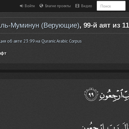
Войти
Благие проекты
Видео
ль-Муминун (Верующие)
, 99-й аят из 1
я об аяте 23:99 на Quranic Arabic Corpus
ифт
َالَ رَبِّ ارْجِعُونِ