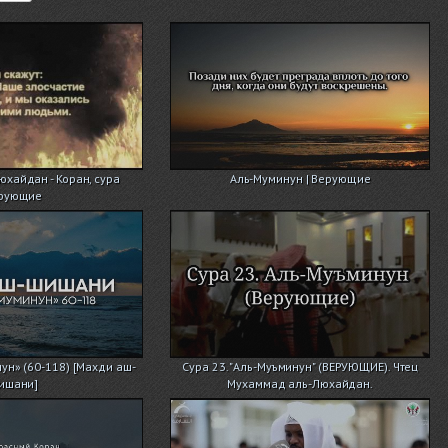
хайдан - Коран, сура
Аль-Муминун | Верующие
рующие
ун» (60-118) [Махди аш-
Сура 23. "Аль-Муъминун" (ВЕРУЮЩИЕ). Чтец
ишани]
Мухаммад аль-Люхайдан.