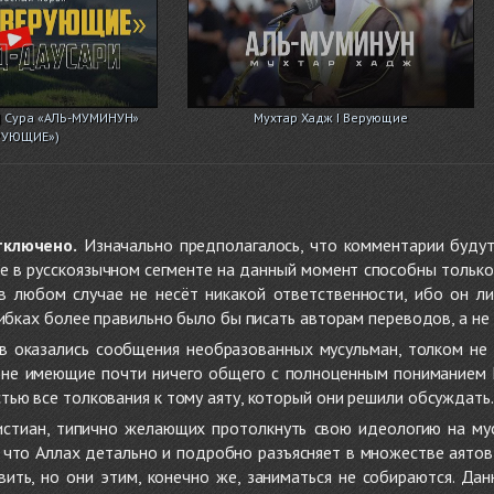
| Сура «АЛЬ-МУМИНУН»
Мухтар Хадж I Верующие
РУЮЩИЕ»)
тключено.
Изначально предполагалось, что комментарии будут
не в русскоязычном сегменте на данный момент способны только
 в любом случае не несёт никакой ответственности, ибо он л
ибках более правильно было бы писать авторам переводов, а не 
 оказались сообщения необразованных мусульман, толком не
, не имеющие почти ничего общего с полноценным пониманием
ью все толкования к тому аяту, который они решили обсуждать.
стиан, типично желающих протолкнуть свою идеологию на мус
о, что Аллах детально и подробно разъясняет в множестве аято
ить, но они этим, конечно же, заниматься не собираются. Да