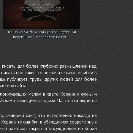
Чтец: Ясир Ад-Даусари Сура Аль-Му'минун-
Верующие|| С переводом на Рус...
 писать для более глубоких размышлений над
 писать про какие-то незначительные ошибки в
ишь публикует труды других людей для более
автору сайта.
 понимающих Ислам в свете Корана и сунны и
 Ислама знающими людьми. Часто эти люди не
ульманский сайт, что естественно никогда не
в Корана те ошибки в убеждениях современных
нный разговор закрыт и обсуждениям на Коран