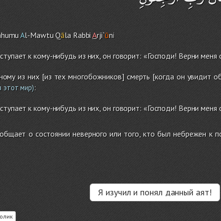
ahumu
A
l-Mawtu Q
ā
la Rabbi
A
rji`
ū
n
i
тупает к кому-нибудь из них, он говорит: «Господи! Верни меня 
ному из них [из тех многобожников] смерть [когда он увидит об
:
 этот мир)
тупает к кому-нибудь из них, он говорит: «Господи! Верни меня 
бщает о состоянии неверного или того, кто был небрежен к по
Я изучил и понял данный аят!
олик