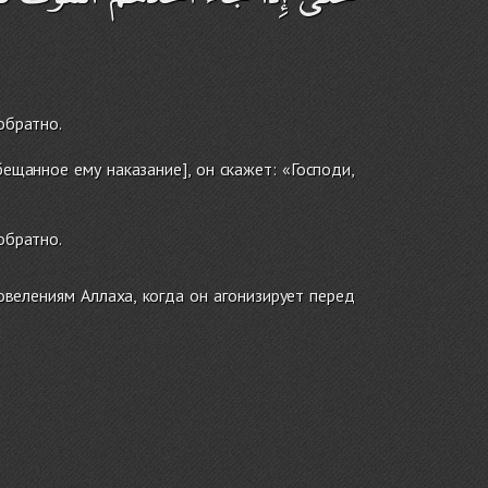
обратно.
ещанное ему наказание], он скажет: «Господи,
обратно.
велениям Аллаха, когда он агонизирует перед