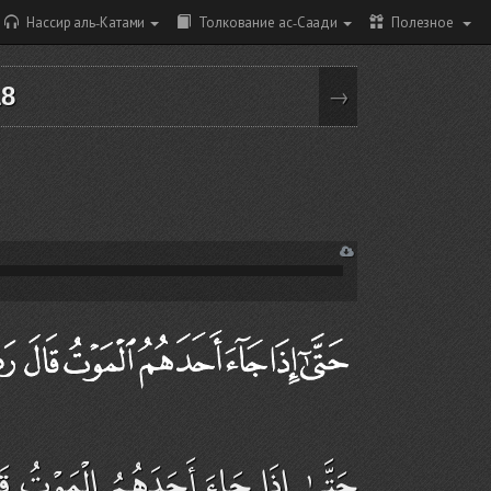
Нассир аль-Катами
Толкование ас-Саади
Полезное
18
→
حَتَّىٰ إِذَا جَاءَ أَحَدَهُمُ الْمَوْتُ ق