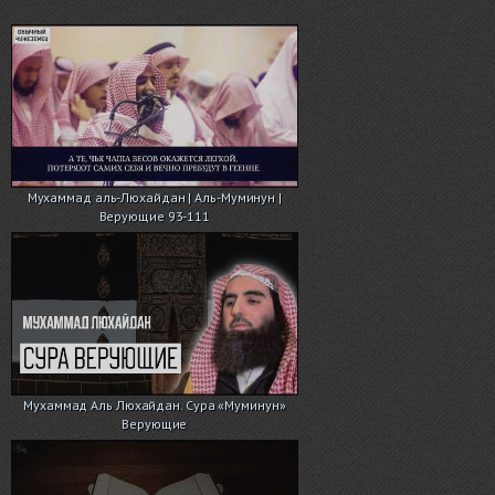
Мухаммад аль-Люхайдан | Аль-Муминун |
Верующие 93-111
Мухаммад Аль Люхайдан. Сура «Муминун»
Верующие