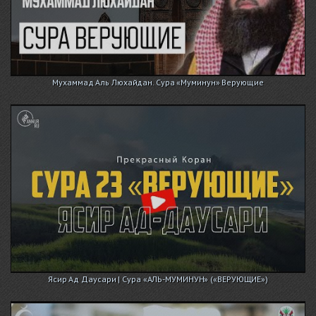
Мухаммад Аль Люхайдан. Сура «Муминун» Верующие
Ясир Ад Даусари | Сура «АЛЬ-МУМИНУН» («ВЕРУЮЩИЕ»)