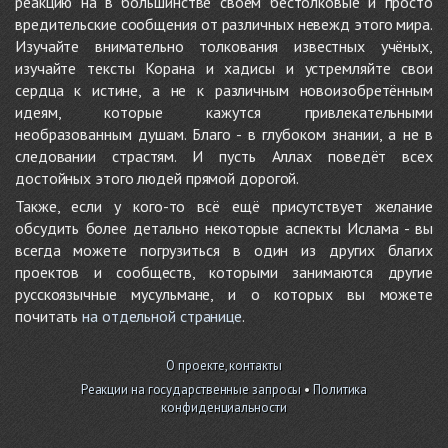
реакцию на в большинстве своём бестолковые и просто
вредительские сообщения от различных невежд этого мира.
Изучайте внимательно толкования известных учёных,
изучайте тексты Корана и хадисы и устремляйте свои
сердца к истине, а не к различным новоизобретённым
идеям, которые кажутся привлекательными
необразованным душам. Благо - в глубоком знании, а не в
следовании страстям. И пусть Аллах поведёт всех
достойных этого людей прямой дорогой.
Также, если у кого-то всё ещё присутствует желание
обсудить более детально некоторые аспекты Ислама - вы
всегда можете погрузиться в один из других благих
проектов и сообществ, которыми занимаются другие
русскоязычные мусульмане, и о которых вы можете
почитать
на отдельной странице
.
О проекте, контакты
Реакции на государственные запросы
•
Политика
конфиденциальности