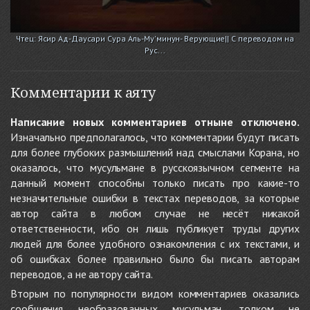
Чтец: Ясир Ад-Даусари Сура Аль-Му'минун- Верующие|| С переводом на
Рус...
Комментарии к аяту
Написание новых комментариев отныне отключено.
Изначально предполагалось, что комментарии будут писать
для более глубоких размышлений над смыслами Корана, но
оказалось, что мусульмане в русскоязычном сегменте на
данный момент способны только писать про какие-то
незначительные ошибки в текстах переводов, за которые
автор сайта в любом случае не несёт никакой
ответственности, ибо он лишь публикует труды других
людей для более удобного ознакомления с их текстами, и
об ошибках более правильно было бы писать авторам
переводов, а не автору сайта.
Вторым по популярности видом комментариев оказались
сообщения необразованных мусульман, толком не