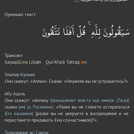
Оригинал текст
سَيَقُولُونَ لِلَّهِ ۚ قُلْ أَفَلَا تَتَّقُونَ
Транслит
Sayaqūl
ū
na Lillahi
Qul 'Afalā Tattaq
ū
n
a
Эльмир Кулиев
Они скажут: «Аллах». Скажи: «Неужели вы не устрашитесь?»
Абу Адель
Они скажут: «Аллаху
».
(принадлежит власть над ними)
(Тогда)
скажи
: «Разве вы не станете остерегаться
(им)
(о, Посланник)
[разве вы не уверуете в воскрешение и не
(Его наказания)
перестанете придавать Ему соучастников]?»
Толкование ас-Саади