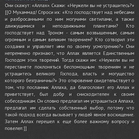
Они скажут: «Аллах». Скажи: «Неужели вы не устрашитесь?»
[[О Мухаммад! Спроси их: «Кто господствует над небесами
и разбросанными по ним могучими светилами, а также
движущимися и неподвижными планетами? Кто
господствует над Троном - самым возвышенным, самым
огромным и самым великим творением? Кто сотворил эти
создания и управляет ими по своему усмотрению?» Они
непременно признают, что Аллах является Единственным
Господом этих творений. Тогда скажи им: «Неужели вы не
перестанете поклоняться беспомощным творениям и не
устрашитесь великого Господа, власть и могущество
которого безграничны?» Это откровение свидетельствует о
том, что посланник Аллаха, да благословит его Аллах и
приветствует, был добр и снисходителен к своим
собеседникам. Он словно предлагал им устрашиться Аллаха,
предлагал им сделать собственный выбор, потому что
такой подход всегда вызывает у людей явное восхищение.
Затем Аллах перешел к еще более важному вопросу и
повелел:]]