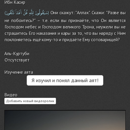
Ибн Касир
سَيَقُولُونَ
لِلَّهِ
قُلْ
أَفَلاَ
تَتَّقُونَ
Они скажут: "Аллах". Скажи: "Разве вы
(
)
не побоитесь?" – т.е. если вы признаёте, что Он является
Господом небес и Господом великого Трона, неужели вы не
страшитесь Его наказания и кары за то, что вы наряду с Ним
поклоняетесь ещё кому-то и придаёте Ему сотоварищей?
Аль-Куртуби
Отсутствует
Изучение аята
Я изучил и понял данный аят!
Видео
Добавить новый видеоролик