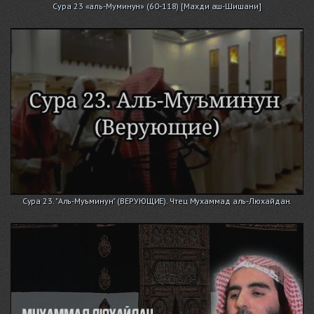
Сура 23 «аль-Муминун» (60-118) [Махди аш-Шишани]
Сура 23. "Аль-Муъминун" (ВЕРУЮЩИЕ). Чтец Мухаммад аль-Люхайдан.