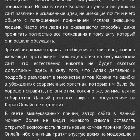
понимающих Ислам в свете Корана и сунны и несущих на
сайт различные искажённые идеи, не имеющие почти ничего
общего с полноценным пониманием Ислама знающими
людьми. Часто эти люди не оказываются способны даже
прочитать полностью все толкования к тому аяту, который
они решили обсуждать.
Третий вид комментариев - сообщения от христиан, типично
желающих протолкнуть свою идеологию на мусульманский
сайт, что естественно никогда не будет являться
допустимым здесь в силу того, что Аллах детально и
подробно разъясняет в множестве аятов Корана те ошибки
в убеждениях современных христиан, которые им было бы
хорошо исправить, но они этим, конечно же, заниматься не
собираются. Данный разговор закрыт и обсуждениям на
Коран Онлайн не подлежит.
В свете вышеуказанных причин, автор сайта в данный
момент более не видит никакого смысла оставлять
открытой возможность писать новые комментарии на Коран
Онлайн, ибо они лишь тратят впустую время на модерацию и