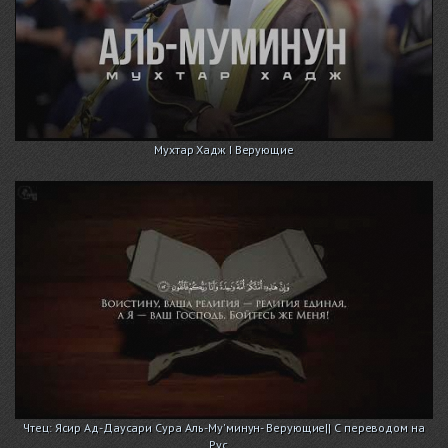
Мухтар Хадж I Верующие
Чтец: Ясир Ад-Даусари Сура Аль-Му'минун- Верующие|| С переводом на
Рус...