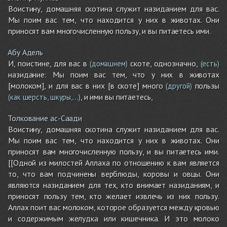
Воистину, домашняя скотина служит назиданием для вас.
Мы поим вас тем, что находится у них в животах. Они
приносят вам многочисленную пользу, и вы питаетесь ими.
Абу Адель
И, поистине, для вас в
скоте, однозначно,
(домашнем)
(есть)
назидание: Мы поим вас тем, что у них в животах
[молоком], и для вас в них [в скоте] много
пользы
(другой)
, и ими вы питаетесь,
(как шерсть, шкуры,...)
Толкование ас-Саади
Воистину, домашняя скотина служит назиданием для вас.
Мы поим вас тем, что находится у них в животах. Они
приносят вам многочисленную пользу, и вы питаетесь ими.
[[Одной из милостей Аллаха по отношению к вам является
то, что вам подчинены верблюды, коровы и овцы. Они
являются назиданием для тех, кто внимает назиданиям, и
приносят пользу тем, кто желает извлечь из них пользу.
Аллах поит вас молоком, которое образуется между кровью
и содержимым желудка или кишечника. И это молоко