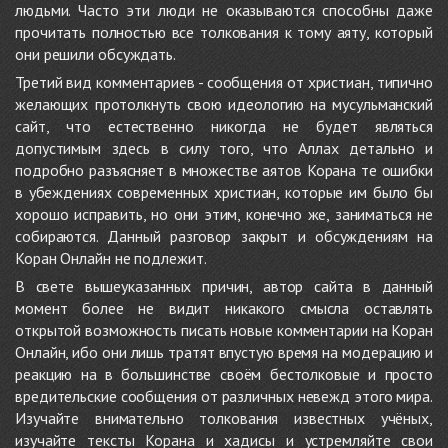
людьми. Часто эти люди не оказываются способны даже
прочитать полностью все толкования к тому аяту, который
они решили обсуждать.
Третий вид комментариев - сообщения от христиан, типично
желающих протолкнуть свою идеологию на мусульманский
сайт, что естественно никогда не будет являться
допустимым здесь в силу того, что Аллах детально и
подробно разъясняет в множестве аятов Корана те ошибки
в убеждениях современных христиан, которые им было бы
хорошо исправить, но они этим, конечно же, заниматься не
собираются. Данный разговор закрыт и обсуждениям на
Коран Онлайн не подлежит.
В свете вышеуказанных причин, автор сайта в данный
момент более не видит никакого смысла оставлять
открытой возможность писать новые комментарии на Коран
Онлайн, ибо они лишь тратят впустую время на модерацию и
реакцию на в большинстве своём бестолковые и просто
вредительские сообщения от различных невежд этого мира.
Изучайте внимательно толкования известных учёных,
изучайте тексты Корана и хадисы и устремляйте свои