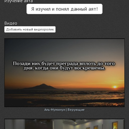
Изучение аята
Я изучил и понял данный аят!
Видео
Добавить новый видеоролик
Аль-Муминун | Верующие