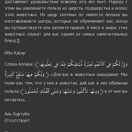
доставляет удовольствие всякому, кто его пьет. Наряду с
этим вы извлекаете пользу из шерсти, подшерстка и волос
этих животных. Из шкур скотины по милости Аллаха вы
изготавливаете шатры, которые не обременяют вас, когда
вы путешествуете или делаете привал. А мясо и жиры этих
животных служат для вас одним из самых замечательных
блюд.]]
Ибн Касир
﴾
بُطُونِهَا
فِى
مِّمَّا
نُّسْقِيكُمْ
لَعِبْرَةً
ٱلأَنْعَٰمِ
فِى
لَكُمْ
وَإِنَّ
Слова Аллаха:
كَثِيرَةٌ
مَنَٰفِعُ
فيِهَا
وَلَكُمْ
﴿
«Для вас в животных назидание: Мы
поим вас тем, что у них в животах, для вас в них обильная
﴾
تُحْمَلُونَ
ٱلْفُلْكِ
وَعَلَى
وَعَلَيْهَا
تَأْكُلُونَ
وَمِنْهَا
﴿
польза,
и от них вы
питаетесь.
Аль-Куртуби
Отсутствует