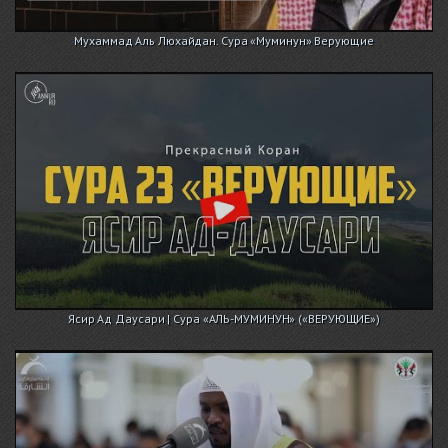
Мухаммад Аль Люхайдан. Сура «Муминун» Верующие
Ясир Ад Даусари | Сура «АЛЬ-МУМИНУН» («ВЕРУЮЩИЕ»)