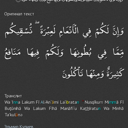
Оригинал текст
وَإِنَّ لَكُمْ فِي الْأَنْعَامِ لَعِبْرَةً ۖ نُّسْقِيكُم
مِّمَّا فِي بُطُونِهَا وَلَكُمْ فِيهَا مَنَافِعُ
كَثِيرَةٌ وَمِنْهَا تَأْكُلُونَ
Транслит
Wa 'I
nn
a Laku
m
Fī
A
l-'An`
ā
mi La`i
b
rata
n
Nusqīku
m
Mi
mm
ā Fī
Buţūnihā Wa Laku
m
Fīhā Manāfi`u Ka
th
īratu
n
Wa Minhā
Ta'kul
ū
n
a
Эльмир Кулиев