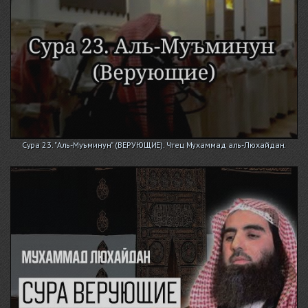
Сура 23. "Аль-Муъминун" (ВЕРУЮЩИЕ). Чтец Мухаммад аль-Люхайдан.