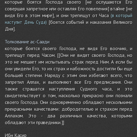
которые боятся Господа своего [не ослушаются Его
совершая запретное или оставляя Его повеления] втайне [не
видя Его в этом мире], и они трепещут от Часа
(в который
[боятся событий и наказания Великого
наступит День Суда)
Дня].
Толкование ас-Саади
которые боятся своего Господа, не видя Его воочию, и
трепещут перед Часом. [[Они не видят своего Господа, но
это не мешает им испытывать страх перед Ним. А если бы
они увидели Его, то их страх и набожность достигли бы еще
большей степени. Наряду с этим они избегают всего, что
запретил Аллах, и выполняют все Его предписания. Они
также страшатся наступления Судного часа, и это
свидетельствует о том, насколько прекрасно они познали
своего Господа. Они одновременно обладают несколькими
прекрасными качествами: добродетелью и страхом перед
Аллахом. Это - два различных качества, которыми
обладают эти праведники.]]
Ибн Касир