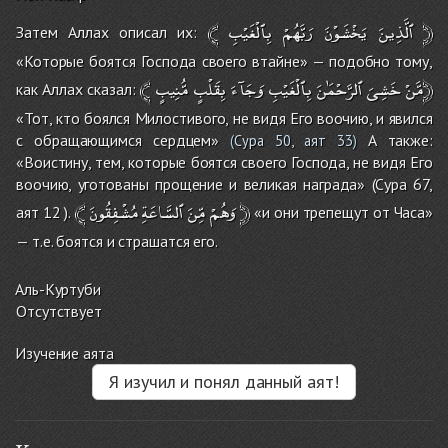
﴾
بِٱلْغَيْبِ
رَبَّهُمْ
يَخْشَوْنَ
ٱلَّذِينَ
﴿
Затем Аллах описал их:
«Которые боятся Господа своего втайне» — подобно тому,
﴾
بِقَلْبٍ
وَجَآءَ
بِٱلْغَيْبِ
ٱلرَّحْمَٰنَ
خَشِىَ
مَّنْ
مُّنِيبٍ﴿
как Аллах сказал:
«Тот, кто боялся Милостивого, не видя Его воочию, и явился
с обращающимся сердцем»
А также:
(
Сура 50, аят 33
)
«Воистину, тем, которые боятся своего Господа, не видя Его
воочию, уготованы прощение и великая награда» (Сура 67,
﴾
مُشْفِقُونَ
ٱلسَّاعَةِ
مِّنَ
وَهُمْ
﴿
аят
.( 12
«и они трепещут от Часа»
— т.е. боятся и страшатся его.
Аль-Куртуби
Отсутствует
Изучение аята
Я изучил и понял данный аят!