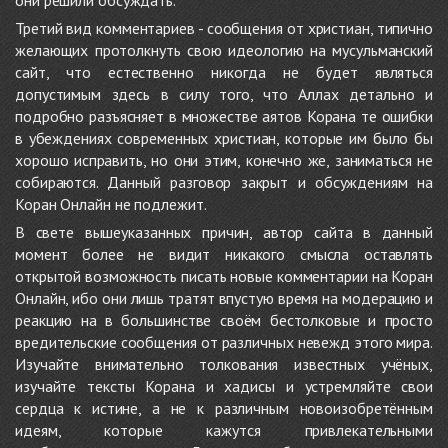
они решили обсуждать.
Третий вид комментариев - сообщения от христиан, типично
желающих протолкнуть свою идеологию на мусульманский
сайт, что естественно никогда не будет являться
допустимым здесь в силу того, что Аллах детально и
подробно разъясняет в множестве аятов Корана те ошибки
в убеждениях современных христиан, которые им было бы
хорошо исправить, но они этим, конечно же, заниматься не
собираются. Данный разговор закрыт и обсуждениям на
Коран Онлайн не подлежит.
В свете вышеуказанных причин, автор сайта в данный
момент более не видит никакого смысла оставлять
открытой возможность писать новые комментарии на Коран
Онлайн, ибо они лишь тратят впустую время на модерацию и
реакцию на в большинстве своём бестолковые и просто
вредительские сообщения от различных невежд этого мира.
Изучайте внимательно толкования известных учёных,
изучайте тексты Корана и хадисы и устремляйте свои
сердца к истине, а не к различным новоизобретённым
идеям, которые кажутся привлекательными