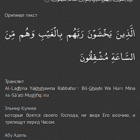
Оригинал текст
الَّذِينَ يَخْشَوْنَ رَبَّهُم بِالْغَيْبِ وَهُم مِّنَ
السَّاعَةِ مُشْفِقُونَ
Транслит
Al-La
dh
ī
na Ya
kh
sh
awna Rabbahu
m
Bil-
Gh
aybi Wa Hu
m
Mina
A
s-Sā`ati Mu
sh
fiq
ū
n
a
Эльмир Кулиев
которые боятся своего Господа, не видя Его воочию, и
трепещут перед Часом.
Абу Адель