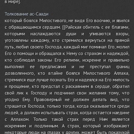
в мире].
Толкование ас-Саади
который боялся Милостивого, не видя Его воочию, и явился
с обращающимся сердцем. [[Райская обитель с ее благами,
которыми наслаждаются души и упиваются взоры,
уготовлены каждому, кто стремился вернуться на прямой
путь, любил своего Господа, каждый миг поминал Его, молил
Его о помощи и обращался к Нему со страхом и надеждой,
кто соблюдал законы Его религии, искренне и правильно
выполнял ее предписания и не преступал границ
дозволенного, кто втайне боялся Милостивого Аллаха,
стремился еще лучше познать Его и надеялся на Его милость
и прощение, кто предстал с раскаянием в сердце, обратил
свой лик к Господу и подчинил свои желания тому, что
угодно Ему. Правоверный не должен делать вид, что
страшится Господа, только тогда, когда оказывается среди
людей, а должен испытывать страх, когда остается наедине
с Аллахом. Только такой страх перед Ним является
искренним и подлинным. А страх, который изображают
некоторые люди на глазах у других, может быть показухой