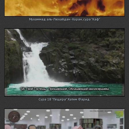
Мухаммад аль-Люхайдан - Коран, сура "Каф"
Сура 18 "Пещера" Хатим Фарид.