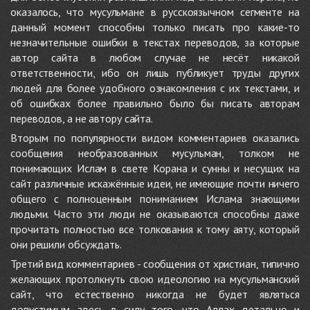
оказалось, что мусульмане в русскоязычном сегменте на
данный момент способны только писать про какие-то
незначительные ошибки в текстах переводов, за которые
автор сайта в любом случае не несёт никакой
ответственности, ибо он лишь публикует труды других
людей для более удобного ознакомления с их текстами, и
об ошибках более правильно было бы писать авторам
переводов, а не автору сайта.
Вторым по популярности видом комментариев оказались
сообщения необразованных мусульман, толком не
понимающих Ислам в свете Корана и сунны и несущих на
сайт различные искажённые идеи, не имеющие почти ничего
общего с полноценным пониманием Ислама знающими
людьми. Часто эти люди не оказываются способны даже
прочитать полностью все толкования к тому аяту, который
они решили обсуждать.
Третий вид комментариев - сообщения от христиан, типично
желающих протолкнуть свою идеологию на мусульманский
сайт, что естественно никогда не будет являться
допустимым здесь в силу того, что Аллах детально и