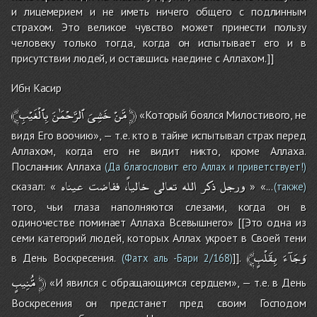
и лицемерием и не иметь ничего общего с подлинным
страхом. Это великое чувство может принести пользу
человеку только тогда, когда он испытывает его и в
присутствии людей, и оставшись наедине с Аллахом.]]
Ибн Касир
بِٱلْغَيْبِ
ٱلرَّحْمَٰنَ
خَشِىَ
﴾مَّنْ
﴿
«Который боялся Милостивого, не
видя Его воочию», — т.е. кто в тайне испытывал страх перед
Аллахом, когда его не видит никто, кроме Аллаха.
Посланник Аллаха
(Да благословит его Аллах и приветствует!)
ورجل
ذكر
الله
تعالى
خالياً،
ففاضت
عيناه
сказал: «
» «...
(также)
того, чьи глаза наполняются слезами, когда он в
одиночестве поминает Аллаха Всевышнего» [[Это одна из
семи категорий людей, которых Аллах укроет в Своей тени
﴾وَجَآءَ
بِقَلْبٍ
в День Воскресения.
]].
(Фатх аль -Бари 2/168)
مُّنِيبٍ
﴿
«И явился с обращающимся сердцем», — т.е. в День
Воскресения он предстанет пред своим Господом