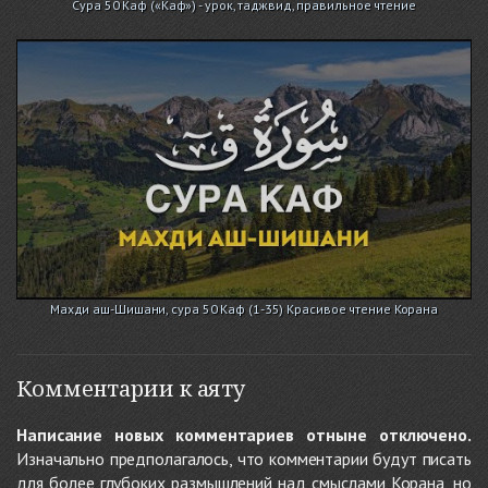
Сура 50 Каф («Каф») - урок, таджвид, правильное чтение
Махди аш-Шишани, сура 50 Каф (1-35) Красивое чтение Корана
Комментарии к аяту
Написание новых комментариев отныне отключено.
Изначально предполагалось, что комментарии будут писать
для более глубоких размышлений над смыслами Корана, но