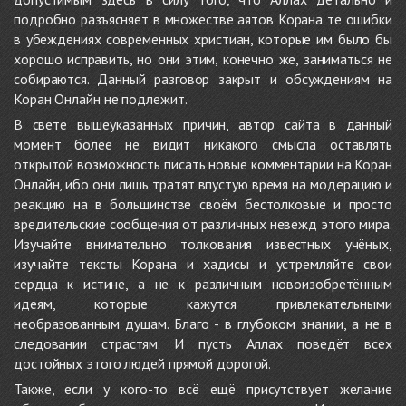
подробно разъясняет в множестве аятов Корана те ошибки
в убеждениях современных христиан, которые им было бы
хорошо исправить, но они этим, конечно же, заниматься не
собираются. Данный разговор закрыт и обсуждениям на
Коран Онлайн не подлежит.
В свете вышеуказанных причин, автор сайта в данный
момент более не видит никакого смысла оставлять
открытой возможность писать новые комментарии на Коран
Онлайн, ибо они лишь тратят впустую время на модерацию и
реакцию на в большинстве своём бестолковые и просто
вредительские сообщения от различных невежд этого мира.
Изучайте внимательно толкования известных учёных,
изучайте тексты Корана и хадисы и устремляйте свои
сердца к истине, а не к различным новоизобретённым
идеям, которые кажутся привлекательными
необразованным душам. Благо - в глубоком знании, а не в
следовании страстям. И пусть Аллах поведёт всех
достойных этого людей прямой дорогой.
Также, если у кого-то всё ещё присутствует желание