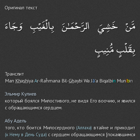
Оригинал текст
مَّنْ خَشِيَ الرَّحْمَـٰنَ بِالْغَيْبِ وَجَاءَ
بِقَلْبٍ مُّنِيبٍ
Транслит
Man
Kh
a
sh
iya
A
r-Raĥmana Bil-
Gh
aybi Wa J
ā
'a Biqalbi
n
Mun
ī
b
in
Эльмир Кулиев
который боялся Милостивого, не видя Его воочию, и явился
с обращающимся сердцем.
Абу Адель
того, кто боится Милосердного
втайне и приходит
(Аллаха)
с сердцем обращающимся [покаявшимся
(к Нему в День Суда)