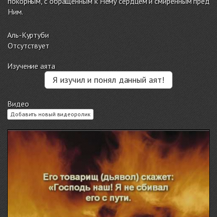
покорным, с обращенным к Нему сердцем и смиренным пред
Ним.
Аль-Куртуби
Отсутствует
Изучение аята
Я изучил и понял данный аят!
Видео
Добавить новый видеоролик