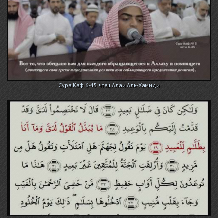
Сура Каф 6-45 чтец Алаи Аль-Хамиди