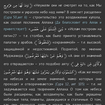
فرُُوجٍ
مِن
لَهَا
وَمَا
﴿
«Неужели они не смотрят на то, как Мы
построили и украсили небо над ними? В нем нет расщелин»
— строительство это воздвижение купола,
(Сура 50,аят 6)
как сказал посланник Аллаха
(Да благословит его Аллах и
بُنِيَ
الِْسْلَمُ
عَلَى
خَمْس
: «
» «Ислам построен на
приветствует!)
пяти»27 — т.е. столбах, как было принято устанавливать
﴾
مَّحْفُوظاً﴿
палатки у арабов.
«охраняемой» — т.е. высокой,
защищённой и недостижимой. Поднятой, по мнению
مُعْرِضُونَ
ءَايَٰتِهَا
عَنْ
﴾وَهُمْ
﴿
Муджахида.
«А они от знамений
﴾
فِى
ءَايَةٍ
مِّن
وَكَأَيِّن
его отвращаются» – это подобно аяту:
مُعْرِضُونَ
عَنْهَا
وَهُمْ
عَلَيْهَا
يَمُرُّونَ
وَٱلأَرْضِ
ٱلسَّمَٰوَٰتِ
﴿
«Как же много
на небесах и на земле знамений, мимо которых они
проходят и отворачиваются»
— т.е. не
(
Сура 12, аят 105
)
задумываются над творением Аллаха. О том как небеса
были расширены, как воздвигнуты, как были украшены
небесные тела, планеты, движущиеся и статичные. О том,
как они движутся днём и ночью. Не размышляют про