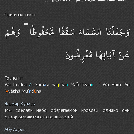
Оригинал текст
وَجَعَلْنَا السَّمَاءَ سَقْفًا مَّحْفُوظًا ۖ وَهُمْ
عَنْ آيَاتِهَا مُعْرِضُونَ
Транслит
Wa Ja`alnā
A
s-Sam
ā
'a Sa
q
fāa
n
Maĥfūžāa
n
Wa Hu
m
`An
'
Ā
yātihā Mu`
r
iđ
ū
n
a
Эльмир Кулиев
Мы сделали небо оберегаемой кровлей, однако они
отворачиваются от его знамений.
Абу Адель