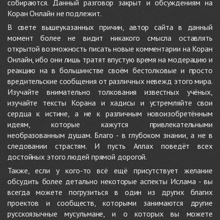
собираются. Данный разговор закрыт и обсуждениям на
Коран Онлайн не подлежит.
В свете вышеуказанных причин, автор сайта в данный
момент более не видит никакого смысла оставлять
открытой возможность писать новые комментарии на Коран
Онлайн, ибо они лишь тратят впустую время на модерацию и
реакцию на в большинстве своём бестолковые и просто
вредительские сообщения от различных невежд этого мира.
Изучайте внимательно толкования известных учёных,
изучайте тексты Корана и хадисы и устремляйте свои
сердца к истине, а не к различным новоизобретённым
идеям, которые кажутся привлекательными
необразованным душам. Благо - в глубоком знании, а не в
следовании страстям. И пусть Аллах поведёт всех
достойных этого людей прямой дорогой.
Также, если у кого-то всё ещё присутствует желание
обсудить более детально некоторые аспекты Ислама - вы
всегда можете погрузиться в один из других благих
проектов и сообществ, которыми занимаются другие
русскоязычные мусульмане, и о которых вы можете