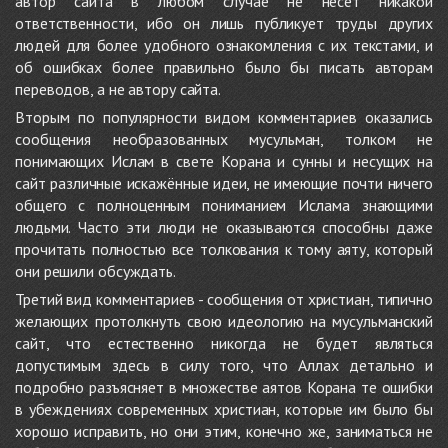
автор сайта в любом случае не несёт никакой
ответственности, ибо он лишь публикует труды других
людей для более удобного ознакомления с их текстами, и
об ошибках более правильно было бы писать авторам
переводов, а не автору сайта.
Вторым по популярности видом комментариев оказались
сообщения необразованных мусульман, толком не
понимающих Ислам в свете Корана и сунны и несущих на
сайт различные искажённые идеи, не имеющие почти ничего
общего с полноценным пониманием Ислама знающими
людьми. Часто эти люди не оказываются способны даже
прочитать полностью все толкования к тому аяту, который
они решили обсуждать.
Третий вид комментариев - сообщения от христиан, типично
желающих протолкнуть свою идеологию на мусульманский
сайт, что естественно никогда не будет являться
допустимым здесь в силу того, что Аллах детально и
подробно разъясняет в множестве аятов Корана те ошибки
в убеждениях современных христиан, которые им было бы
хорошо исправить, но они этим, конечно же, заниматься не