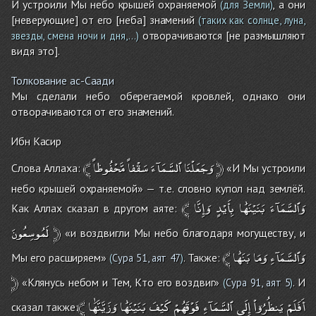
И устроили Мы небо крышей охраняемой
, а они
(для Земли)
[неверующие] от его [неба] знамений
(таких как солнце, луна,
отворачиваются [не размышляют
звезды, смена ночи и дня,...)
видя это].
Толкование ас-Саади
Мы сделали небо оберегаемой кровлей, однако они
отворачиваются от его знамений.
Ибн Касир
﴾
مَّحْفُوظاً
سَقْفاً
ٱلسَّمَآءَ
وَجَعَلْنَا
﴿
Слова Аллаха:
«И Мы устроили
небо крышей охраняемой» — т.е. словно купол над землёй.
﴾
وَإِنَّا
بِأَيْدٍ
بَنَيْنَٰهَا
وَٱلسَّمَآءَ
Как Аллах сказал в другом аяте:
لَمُوسِعُونَ
﴿
«и воздвигли Мы небо благодаря могуществу, и
﴾
بَنَٰهَا
وَمَا
وَٱلسَّمَآءِ
Мы его расширяем»
. Также:
(
Сура 51, аят 47
)
﴿
«Клянусь небом и Тем, Кто его воздвиг»
. И
(
Сура 91, аят 5
)
﴾
وَزَيَّنَّٰهَا
بَنَيْنَٰهَا
كَيْفَ
فَوْقَهُمْ
ٱلسَّمَآءِ
إِلَى
يَنظُرُوۤاْ
أَفَلَمْ
сказал также: