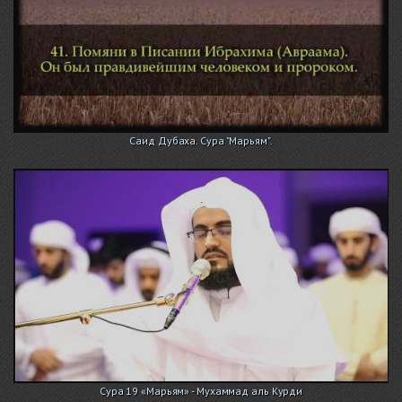
Саид Дубаха. Сура "Марьям".
Сура 19 «Марьям» - Мухаммад аль Курди