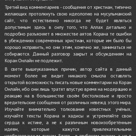
Третий вид комментариев - сообщения от христиан, типично
желающих протолкнуть свою идеологию на мусульманский
сайт, что естественно никогда не будет являться
допустимым здесь в силу того, что Аллах детально и
подробно разъясняет в множестве аятов Корана те ошибки
в убеждениях современных христиан, которые им было бы
хорошо исправить, но они этим, конечно же, заниматься не
собираются. Данный разговор закрыт и обсуждениям на
Коран Онлайн не подлежит.
В свете вышеуказанных причин, автор сайта в данный
момент более не видит никакого смысла оставлять
открытой возможность писать новые комментарии на Коран
Онлайн, ибо они лишь тратят впустую время на модерацию и
реакцию на в большинстве своём бестолковые и просто
вредительские сообщения от различных невежд этого мира.
Изучайте внимательно толкования известных учёных,
изучайте тексты Корана и хадисы и устремляйте свои
сердца к истине, а не к различным новоизобретённым
идеям, которые кажутся привлекательными
необразованным душам. Благо - в глубоком знании, а не в