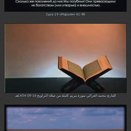
Сура 19 «Марьям» 41-98
القارئ محمد الغزالي سورة مريم كاملة من صلاة التراويح 16-09-1434هـ