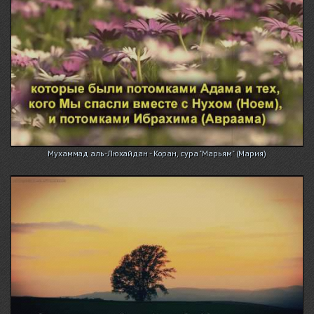
Мухаммад аль-Люхайдан - Коран, сура "Марьям" (Мария)