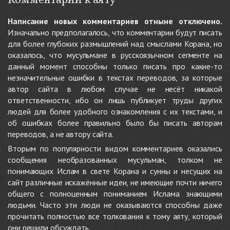
Написание новых комментариев отныне отключено.
Изначально предполагалось, что комментарии будут писать
для более глубоких размышлений над смыслами Корана, но
оказалось, что мусульмане в русскоязычном сегменте на
данный момент способны только писать про какие-то
незначительные ошибки в текстах переводов, за которые
автор сайта в любом случае не несёт никакой
ответственности, ибо он лишь публикует труды других
людей для более удобного ознакомления с их текстами, и
об ошибках более правильно было бы писать авторам
переводов, а не автору сайта.
Вторым по популярности видом комментариев оказались
сообщения необразованных мусульман, толком не
понимающих Ислам в свете Корана и сунны и несущих на
сайт различные искажённые идеи, не имеющие почти ничего
общего с полноценным пониманием Ислама знающими
людьми. Часто эти люди не оказываются способны даже
прочитать полностью все толкования к тому аяту, который
они решили обсуждать.