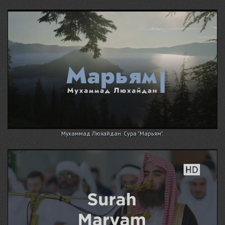
Мухаммад Люхайдан. Сура "Марьям".