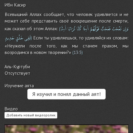
Ибн Касир
Всевышний Аллах сообщает, что человек удивляется и не
может себе представить своё воскрешение после смерти,
وَإِن
تَعْجَبْ
فَعَجَبٌ
قَوْلُهُمْ
أَءِذَا
كُنَّا
تُرَابًا
أَءِنَّا
как сказал об этом Аллах:
(
لَفِى
خَلْقٍ
جَدِيدٍ
Если ты удивляешься, то удивляйся их словам:
)
«Неужели после того, как мы станем прахом, мы
возродимся в новом творении?»
(
13:5
)
Аль-Куртуби
Отсутствует
Изучение аята
Я изучил и понял данный аят!
Видео
Добавить новый видеоролик