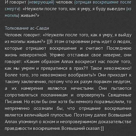
И говорит
человек
(неверующий)
(отрицая воскрешение после
: «Неужели после того, как я умру, я буду выведен
смерти)
(из
живым?»
могилы)
Толкование ас-Саади
Человек говорит: «Неужели после того, как я умру, я выйду
из могилы живым?» [[В этом откровении речь идет о людях,
которые отрицают воскрешение и считают Последнюю
жизнь невероятной. Упрямо отстаивая свое неверие, они
говорят: «Каким образом Аллах воскресит нас после того,
как мы умрем и превратимся в прах?!! Такое невозможно!
Более того, это невозможно вообразить!» Они приходят к
такому заключению, потому что их разум поражен недугом,
а их намерения являются нечистыми. Они пытаются
сопротивляться посланникам и опровергнуть Священные
Писания. Но если бы они хотя бы немного поразмыслили, то
непременно осознали бы, что отрицание воскрешения
является величайшей глупостью. Поэтому далее Всевышний
Аллах упомянул о ясном и неопровержимом доказательстве
правдивости воскрешения. Всевышний сказал:]]