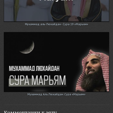
Мухаммад аль-Люхайдан - Сура 19 «Марьям»
Мухаммад Аль Люхайдан. Сура «Марьям»
Комментарии к аяту