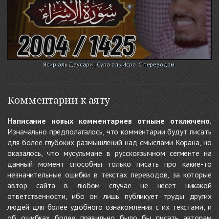
Ясир аль Даусари | Сура аль Исра. С переводом.
Комментарии к аяту
Написание новых комментариев отныне отключено.
Изначально предполагалось, что комментарии будут писать
для более глубоких размышлений над смыслами Корана, но
оказалось, что мусульмане в русскоязычном сегменте на
данный момент способны только писать про какие-то
незначительные ошибки в текстах переводов, за которые
автор сайта в любом случае не несёт никакой
ответственности, ибо он лишь публикует труды других
людей для более удобного ознакомления с их текстами, и
об ошибках более правильно было бы писать авторам