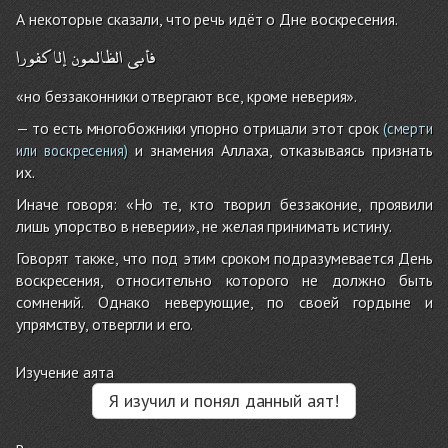
А некоторые сказали, что речь идёт о Дне воскресения.
فأبى
الظالمون
إلا
كفورا
«но беззаконники отвергают все, кроме неверия».
— то есть многобожники упорно отрицали этот срок
(смерти
и знамения Аллаха, отказываясь признать
или воскресения)
их.
Иначе говоря: «Но те, кто творил беззаконие, проявили
лишь упорство в неверии», не желая принимать истину.
Говорят также, что под этим сроком подразумевается День
воскресения, относительно которого не должно быть
сомнений. Однако неверующие, по своей гордыне и
упрямству, отвергли и его.
Изучение аята
Я изучил и понял данный аят!