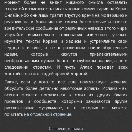
момент более не видит никакого смысла оставлять
открытой возможность писать новые комментарии на Коран
Онлайн, ибо они лишь тратят впустую время на модерацию и
реакцию на в большинстве своём бестолковые и просто
вредительские сообщения от различных невежд этого мира.
Изучайте внимательно толкования известных учёных,
изучайте тексты Корана и хадисы и устремляйте свои
сердца к истине, а не к различным новоизобретённым
идеям, которые кажутся привлекательными
необразованным душам. Благо - в глубоком знании, а не в
следовании страстям. И пусть Аллах поведёт всех
достойных этого людей прямой дорогой.
Также, если у кого-то всё ещё присутствует желание
обсудить более детально некоторые аспекты Ислама - вы
всегда можете погрузиться в один из других благих
проектов и сообществ, которыми занимаются другие
русскоязычные мусульмане, и о которых вы можете
почитать
на отдельной странице
.
О проекте, контакты