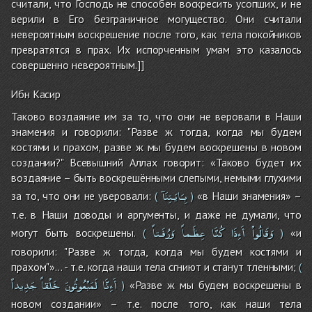
считали, что Господь не способен воскресить усопших, и не
верили в Его безграничное могущество. Они считали
невероятным воскрешение после того, как тела покойников
превратятся в прах. Их испорченным умам это казалось
совершенно невероятным.]]
Ибн Касир
Таково воздаяние им за то, что они не веровали в Наши
знамения и говорили: "Разве ж тогда, когда мы будем
костями и прахом, разве ж мы будем воскрешены в новом
создании?" Всевышний Аллах говорит: «Таково будет их
воздаяние – быть воскрешёнными слепыми, немыми глухими
بِـَايَـتِنَآ
за то, что они не уверовали:
«в Наши знамения» –
(
)
т.е. в Наши доводы и аргументы, и даже не думали, что
وَقَالُواْ
أَءِذَا
كُنَّا
عِظَـماً
وَرُفَـتاً
могут быть воскрешены.
«и
(
)
говорили: "Разве ж тогда, когда мы будем костями и
прахом"»… - т.е. когда наши тела сгниют и станут тленными;
(
أَءِنَّا
لَمَبْعُوثُونَ
خَلْقاً
جَدِيداً
«Разве ж мы будем воскрешены в
)
новом создании» – т.е. после того, как наши тела