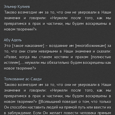
Эльмир Кулиев
Таково возмездие им за то, что они не уверовали в Наши
знамения и говорили: «Неужели после того, как мы
превратимся в прах и частички, мы будем воскрешены в
новом творении?».
Абу Адель
Это [такое наказание] – воздаяние им [многобожникам] за
то, что они стали неверными в Наши знамения и сказали:
«Разве, когда мы станем костями и прахом [полностью
истлеем],... неужели мы обязательно будем воскрешены как
новое творение?»
Толкование ас-Саади
Таково возмездие им за то, что они не уверовали в Наши
знамения и говорили: «Неужели после того, как мы
превратимся в прах и частички, мы будем воскрешены в
новом творении?» [[Всевышний поведал о том, что только
Он способен наставить людей на прямой путь или ввести их
в заблуждение. Если Он желает повести человека прямым