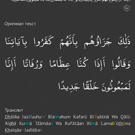
Оригинал текст
ذَٰلِكَ جَزَاؤُهُم بِأَنَّهُمْ كَفَرُوا بِآيَاتِنَا
وَقَالُوا أَإِذَا كُنَّا عِظَامًا وَرُفَاتًا أَإِنَّا
لَمَبْعُوثُونَ خَلْقًا جَدِيدًا
Транслит
Dh
ālika Jaz
ā
'uuhu
m
Bi'a
nn
ahu
m
Kafarū Bi'
ā
yātinā Wa Qāl
ū
'A'i
dh
ā Ku
nn
ā `Ižāmāa
n
Wa Rufātāan 'A'i
nn
ā Lama
b
`ū
th
ū
na
Kh
alqāa
n
Jadīdā
an