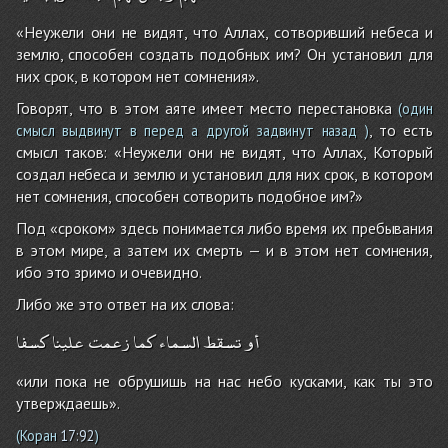
«Неужели они не видят, что Аллах, сотворивший небеса и
землю, способен создать подобных им? Он установил для
них срок, в котором нет сомнения».
Говорят, что в этом аяте имеет место перестановка
(один
, то есть
смысл выдвинут в перед а другой задвинут назад )
смысл таков: «Неужели они не видят, что Аллах, Который
создал небеса и землю и установил для них срок, в котором
нет сомнения, способен сотворить подобное им?»
Под «сроком» здесь понимается либо время их пребывания
в этом мире, а затем их смерть — и в этом нет сомнения,
ибо это зримо и очевидно.
Либо же это ответ на их слова:
أو
تسقط
السماء
كما
زعمت
علينا
كسفا
«или пока не обрушишь на нас небо кусками, как ты это
утверждаешь».
(Коран
17:92
)