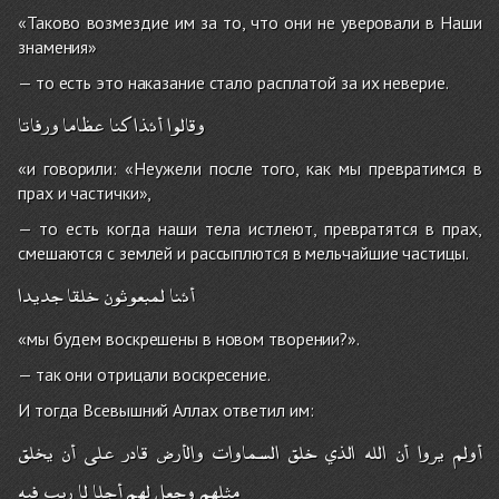
«Таково возмездие им за то, что они не уверовали в Наши
знамения»
— то есть это наказание стало расплатой за их неверие.
وقالوا
أئذا
كنا
عظاما
ورفاتا
«и говорили: «Неужели после того, как мы превратимся в
прах и частички»,
— то есть когда наши тела истлеют, превратятся в прах,
смешаются с землей и рассыплются в мельчайшие частицы.
أئنا
لمبعوثون
خلقا
جديدا
«мы будем воскрешены в новом творении?».
— так они отрицали воскресение.
И тогда Всевышний Аллах ответил им:
أولم
يروا
أن
الله
الذي
خلق
السماوات
والأرض
قادر
على
أن
يخلق
مثلهم
وجعل
لهم
أجلا
لا
ريب
فيه