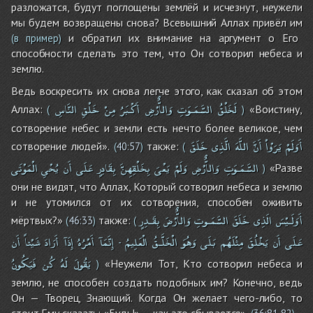
разложатся, будут поглощены землёй и исчезнут, неужели
мы будем возвращены снова? Всевышний Аллах привёл им
и обратил их внимание на аргумент о Его
(в пример)
способности сделать это тем, что Он сотворил небеса и
землю.
Ведь воскресить их снова легче этого, как сказал об этом
لَخَلْقُ
السَّمَـوَتِ
وَالاٌّرْضِ
أَكْـبَرُ
مِنْ
خَلْقِ
النَّاسِ
Аллах:
«Воистину,
(
)
сотворение небес и земли есть нечто более великое, чем
أَوَلَمْ
يَرَوْاْ
أَنَّ
اللَّهَ
الَّذِى
خَلَقَ
сотворение людей».
также:
(
40:57
)
(
السَّمَـوَتِ
وَالاٌّرْضِ
وَلَمْ
يَعْىَ
بِخَلْقِهِنَّ
بِقَادِرٍ
عَلَى
أَن
يُحْىِ
الْمَوْتَى
«Разве
)
они не видят, что Аллах, Который сотворил небеса и землю
и не утомился от их сотворения, способен оживить
أَوَلَـيْسَ
الَذِى
خَلَقَ
السَّمَـوتِ
وَالاٌّرْضَ
بِقَـدِرٍ
мёртвых?»
также:
(
46:33
)
(
عَلَى
أَن
يَخْلُقَ
مِثْلَهُم
بَلَى
وَهُوَ
الْخَلَّـقُ
الْعَلِيمُ
إِنَّمَآ
أَمْرُهُ
إِذَآ
أَرَادَ
شَيْئاً
أَن
-
يَقُولَ
لَهُ
كُن
فَيَكُونُ
«Неужели Тот, Кто сотворил небеса и
)
землю, не способен создать подобных им? Конечно, ведь
Он — Творец, Знающий. Когда Он желает чего-либо, то
стоит Ему сказать: «Будь!» — как это сбывается».