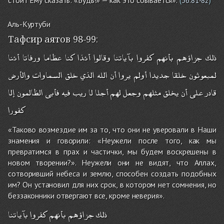
(
36:81-82
)
Аль-Куртуби
Тафсир аятов 98-99:
ذلك
جزاؤهم
بأنهم
كفروا
بآياتنا
وقالوا
أئذا
كنا
عظاما
ورفاتا
أئنا
لمبعوثون
خلقا
جديدا
أولم
يروا
أن
الله
الذي
خلق
السماوات
والأرض
قادر
على
أن
يخلق
مثلهم
وجعل
لهم
أجلا
لا
ريب
فيه
فأبى
الظالمون
إلا
كفورا
«Таково возмездие им за то, что они не уверовали в Наши
знамения и говорили: «Неужели после того, как мы
превратимся в прах и частички, мы будем воскрешены в
новом творении?». Неужели они не видят, что Аллах,
сотворивший небеса и землю, способен создать подобных
им? Он установил для них срок, в котором нет сомнения, но
беззаконники отвергают все, кроме неверия».
ذلك
جزاؤهم
بأنهم
كفروا
بآياتنا