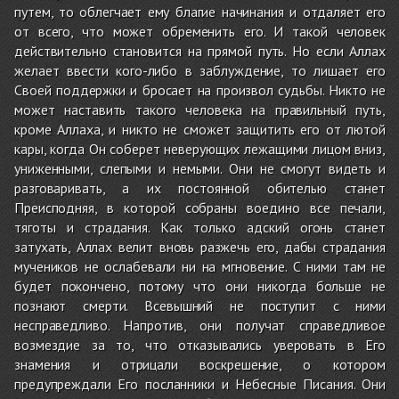
путем, то облегчает ему благие начинания и отдаляет его
от всего, что может обременить его. И такой человек
действительно становится на прямой путь. Но если Аллах
желает ввести кого-либо в заблуждение, то лишает его
Своей поддержки и бросает на произвол судьбы. Никто не
может наставить такого человека на правильный путь,
кроме Аллаха, и никто не сможет защитить его от лютой
кары, когда Он соберет неверующих лежащими лицом вниз,
униженными, слепыми и немыми. Они не смогут видеть и
разговаривать, а их постоянной обителью станет
Преисподняя, в которой собраны воедино все печали,
тяготы и страдания. Как только адский огонь станет
затухать, Аллах велит вновь разжечь его, дабы страдания
мучеников не ослабевали ни на мгновение. С ними там не
будет покончено, потому что они никогда больше не
познают смерти. Всевышний не поступит с ними
несправедливо. Напротив, они получат справедливое
возмездие за то, что отказывались уверовать в Его
знамения и отрицали воскрешение, о котором
предупреждали Его посланники и Небесные Писания. Они