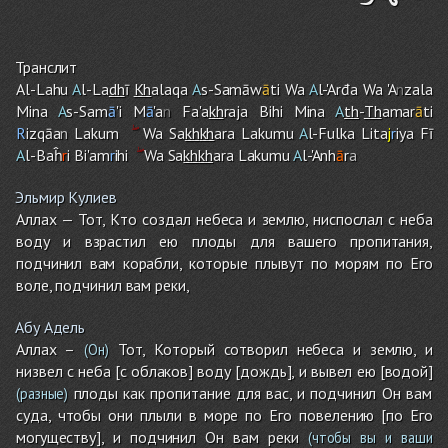
Транслит
Al-Lahu
A
l-La
dh
ī
Kh
alaqa
A
s-Samāw
ā
ti Wa
A
l-'Arđa Wa 'A
n
zala
Mina
A
s-Sam
ā
'i M
ā
'a
n
Fa'a
kh
raja Bih
i
Mina
A
th
-
Th
amar
ā
ti
R
izqāa
n
Laku
m
Wa Sa
kh
kh
ara Lakumu
A
l-Fulka Lita
j
r
iya Fī
A
l-Baĥ
r
i Bi'a
m
r
ih
i
Wa Sa
kh
kh
ara Lakumu
A
l-'Anh
ā
r
a
Эльмир Кулиев
Аллах — Тот, Кто создал небеса и землю, ниспослал с неба
воду и взрастил ею плоды для вашего пропитания,
подчинил вам корабли, которые плывут по морям по Его
воле, подчинил вам реки,
Абу Адель
Аллах –
Тот, Который сотворил небеса и землю, и
(Он)
низвел с неба [с облаков] воду [дождь], и вывел ею [водой]
плоды как пропитание для вас, и подчинил Он вам
(разные)
суда, чтобы они плыли в море по Его повелению [по Его
могуществу], и подчи­нил Он вам реки
(чтобы вы и ваши