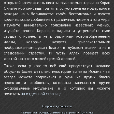
открытой возможность писать новые комментарии на Коран
Онлайн, ибо они лишь тратят впустую время на модерацию и
реакцию на в большинстве своём бестолковые и просто
вредительские сообщения от различных невежд этого мира.
Изучайте внимательно толкования известных учёных,
изучайте тексты Корана и хадисы и устремляйте свои
сердца к истине, а не к различным новоизобретённым
идеям, которые кажутся привлекательными
необразованным душам. Благо - в глубоком знании, а не в
следовании страстям. И пусть Аллах поведёт всех
достойных этого людей прямой дорогой.
Также, если у кого-то всё ещё присутствует желание
обсудить более детально некоторые аспекты Ислама - вы
всегда можете погрузиться в один из других благих
проектов и сообществ, которыми занимаются другие
русскоязычные мусульмане, и о которых вы можете
почитать
на отдельной странице
.
О проекте, контакты
Реакции на государственные запросы
•
Политика