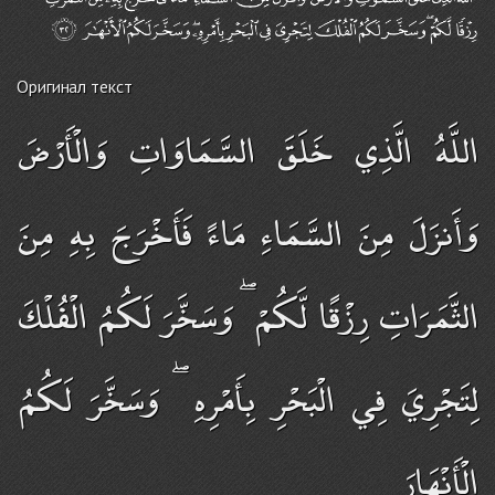
Оригинал текст
اللَّهُ الَّذِي خَلَقَ السَّمَاوَاتِ وَالْأَرْضَ
وَأَنزَلَ مِنَ السَّمَاءِ مَاءً فَأَخْرَجَ بِهِ مِنَ
الثَّمَرَاتِ رِزْقًا لَّكُمْ ۖ وَسَخَّرَ لَكُمُ الْفُلْكَ
لِتَجْرِيَ فِي الْبَحْرِ بِأَمْرِهِ ۖ وَسَخَّرَ لَكُمُ
الْأَنْهَارَ