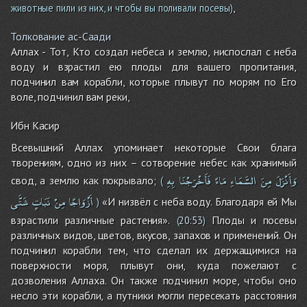
,
животные пили из них, и чтобы вы поливали посевы)
Толкование ас-Саади
Аллах - Тот, Кто создал небеса и землю, ниспослал с неба
воду и взрастил ею плоды для вашего пропитания,
подчинил вам корабли, которые плывут по морям по Его
воле, подчинил вам реки,
Ибн Касир
Всевышний Аллах упоминает некоторые Свои блага
творениям, одно из них – сотворение небес как хранимый
وَأَنْزَلَ
مِنَ
السَّمَاءِ
مَاءً
فَأَخْرَجْنَا
بِهِ
свод, а землю как покрывало;
(
أَزْوَاجًا
مِنْ
نَبَاتٍ
شَتَّى
«И низвёл с неба воду. Благодаря ей Мы
)
взрастили различные растения».
Плоды и посевы
(
20:53
)
различных видов, цветов, вкусов, запахов и применений. Он
подчинил корабли тем, что сделал их держащимися на
поверхности моря, плывут они, куда пожелают с
дозволения Аллаха. Он также подчинил море, чтобы оно
несло эти корабли, а путники могли пересекать расстояния