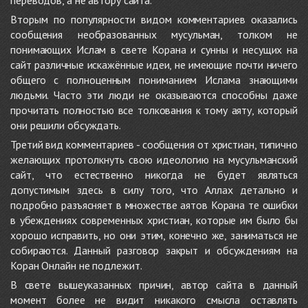
переводов, а не автору сайта.
Вторым по популярности видом комментариев оказались
сообщения необразованных мусульман, толком не
понимающих Ислам в свете Корана и сунны и несущих на
сайт различные искажённые идеи, не имеющие почти ничего
общего с полноценным пониманием Ислама знающими
людьми. Часто эти люди не оказываются способны даже
прочитать полностью все толкования к тому аяту, который
они решили обсуждать.
Третий вид комментариев - сообщения от христиан, типично
желающих протолкнуть свою идеологию на мусульманский
сайт, что естественно никогда не будет являться
допустимым здесь в силу того, что Аллах детально и
подробно разъясняет в множестве аятов Корана те ошибки
в убеждениях современных христиан, которые им было бы
хорошо исправить, но они этим, конечно же, заниматься не
собираются. Данный разговор закрыт и обсуждениям на
Коран Онлайн не подлежит.
В свете вышеуказанных причин, автор сайта в данный
момент более не видит никакого смысла оставлять