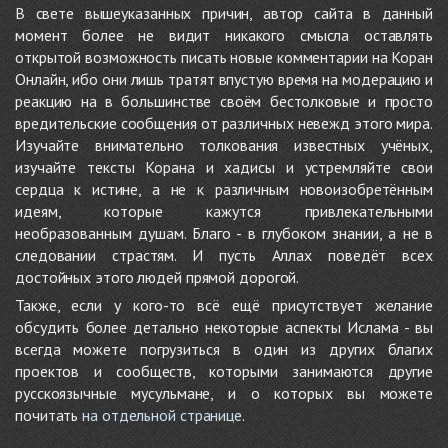
В свете вышеуказанных причин, автор сайта в данный
момент более не видит никакого смысла оставлять
открытой возможность писать новые комментарии на Коран
Онлайн, ибо они лишь тратят впустую время на модерацию и
реакцию на в большинстве своём бестолковые и просто
вредительские сообщения от различных невежд этого мира.
Изучайте внимательно толкования известных учёных,
изучайте тексты Корана и хадисы и устремляйте свои
сердца к истине, а не к различным новоизобретённым
идеям, которые кажутся привлекательными
необразованным душам. Благо - в глубоком знании, а не в
следовании страстям. И пусть Аллах поведёт всех
достойных этого людей прямой дорогой.
Также, если у кого-то всё ещё присутствует желание
обсудить более детально некоторые аспекты Ислама - вы
всегда можете погрузиться в один из других благих
проектов и сообществ, которыми занимаются другие
русскоязычные мусульмане, и о которых вы можете
почитать
на отдельной странице
.