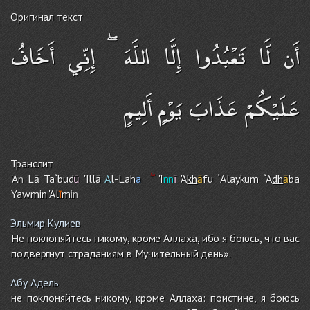
Оригинал текст
أَن لَّا تَعْبُدُوا إِلَّا اللَّهَ ۖ إِنِّي أَخَافُ
عَلَيْكُمْ عَذَابَ يَوْمٍ أَلِيمٍ
Транслит
'A
n
Lā Ta`bud
ū
'Illā
A
l-Lah
a
'I
nn
ī
'A
kh
ā
fu `Alayku
m
`A
dh
ā
ba
Yawmin 'Al
ī
m
in
Эльмир Кулиев
Не поклоняйтесь никому, кроме Аллаха, ибо я боюсь, что вас
подвергнут страданиям в Мучительный день».
Абу Адель
не поклоняйтесь никому, кроме Аллаха: поистине, я боюсь