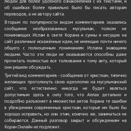
людей для более удобного ознакомления с их текстами, и
об ошибках более правильно было бы писать авторам
переводов, а не автору сайта.
Вторым по популярности видом комментариев оказались
сообщения необразованных мусульман, толком не
понимающих Ислам в свете Корана и сунны и несущих на
сайт различные искажённые идеи, не имеющие почти ничего
общего с полноценным пониманием Ислама знающими
людьми. Часто эти люди не оказываются способны даже
прочитать полностью все толкования к тому аяту, который
они решили обсуждать.
Третий вид комментариев - сообщения от христиан, типично
желающих протолкнуть свою идеологию на мусульманский
сайт, что естественно никогда не будет являться
допустимым здесь в силу того, что Аллах детально и
подробно разъясняет в множестве аятов Корана те ошибки
в убеждениях современных христиан, которые им было бы
хорошо исправить, но они этим, конечно же, заниматься не
собираются. Данный разговор закрыт и обсуждениям на
Коран Онлайн не подлежит.