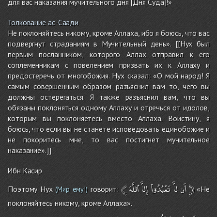
для вас наказания мучительного дня [Дня Суда]!»
Толкование ас-Саади
Не поклоняйтесь никому, кроме Аллаха, ибо я боюсь, что вас
подвергнут страданиям в Мучительный день». [[Нух был
первым посланником, которого Аллах отправил к его
соплеменникам с повелением призвать их к Аллаху и
предостеречь от многобожия. Нух сказал: «О мой народ! Я
самым совершенным образом разъяснил вам то, чего вы
должны остерегаться. Я также разъяснил вам, что вы
обязаны поклоняться одному Аллаху и отречься от идолов,
которым вы поклоняетесь вместо Аллаха. Воистину, я
боюсь, что если вы не станете исповедовать единобожие и
не покоритесь мне, то вас постигнет мучительное
наказание».]]
Ибн Касир
﴾
ٱللَّهَ
إِلاَّ
تَعْبُدُوۤاْ
لاَّ
أَن
﴿
Поэтому Нух
говорит:
«Не
(Мир ему!)
поклоняйтесь никому, кроме Аллаха».