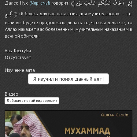
﴾
يَوْمٍ
عَذَابَ
عَلَيْكُمْ
أَخَافُ
إِنِّىۤ
Далее Нух
говорит:
(Мир ему!)
أَلِيمٍ
﴿
«Я боюсь для вас наказания дня мучительного» — т.е.
если вы будете продолжать делать то, что вы делаете, то
Аллах накажет вас болезненным, мучительным наказанием в
вечной обители.
Аль-Куртуби
Отсутствует
Изучение аята
Я изучил и понял данный аят!
Видео
Добавить новый видеоролик