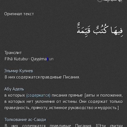
Оригинал текст
فِيهَا كُتُبٌ قَيِّمَةٌ
Транслит
Fīhā Kutubu
n
Qayyima
h
un
Эльмир Кулиев
В них содержатся правдивые Писания.
Абу Адель
в которых
писания прямые [аяты и положения,
(содержатся)
в которых нет уклонения от истины. Они содержат только
праведность, прямоту, истинное руководство и мудрость.]
Толкование ас-Саади
В них содержатся правдивые Писания. [[Эти свитки