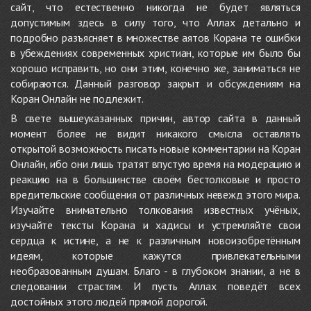
сайт, что естественно никогда не будет являться
допустимым здесь в силу того, что Аллах детально и
подробно разъясняет в множестве аятов Корана те ошибки
в убеждениях современных христиан, которые им было бы
хорошо исправить, но они этим, конечно же, заниматься не
собираются. Данный разговор закрыт и обсуждениям на
Коран Онлайн не подлежит.
В свете вышеуказанных причин, автор сайта в данный
момент более не видит никакого смысла оставлять
открытой возможность писать новые комментарии на Коран
Онлайн, ибо они лишь тратят впустую время на модерацию и
реакцию на в большинстве своём бестолковые и просто
вредительские сообщения от различных невежд этого мира.
Изучайте внимательно толкования известных учёных,
изучайте тексты Корана и хадисы и устремляйте свои
сердца к истине, а не к различным новоизобретённым
идеям, которые кажутся привлекательными
необразованным душам. Благо - в глубоком знании, а не в
следовании страстям. И пусть Аллах поведёт всех
достойных этого людей прямой дорогой.