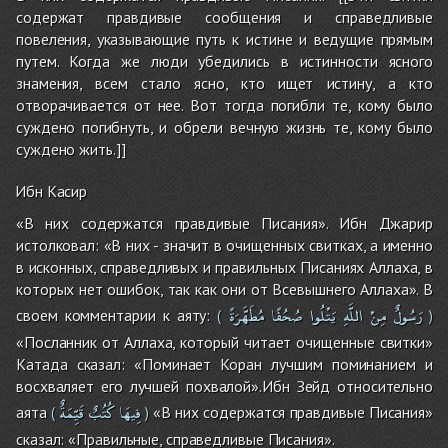
содержат правдивые сообщения и справедливые
повеления, указывающие путь к истине и ведущие прямым
путем. Когда же люди убедились в истинности ясного
знамения, всем стало ясно, кто ищет истину, а кто
отворачивается от нее. Вот тогда погибли те, кому было
суждено погибнуть, и обрели вечную жизнь те, кому было
суждено жить.]]
Ибн Касир
«В них содержатся правдивые Писания». Ибн Джарир
истолковал: «В них - значит в очищенных свитках, а именно
в исконных, справедливых и правильных Писаниях Аллаха, в
которых нет ошибок, так как они от Всевышнего Аллаха». В
رَسُولٌ
مِنْ
اللَّهِ
يَتْلُوا
صُحُفًا
مُطَهَّرَةً
своем комментарии к аяту:
(
)
«Посланник от Аллаха, который читает очищенные свитки»
Катада сказал: «Поминает Коран лучшим поминанием и
восхваляет его лучшей похвалой».Ибн Зейд относительно
فِيهَا
كُتُبٌ
قَيِّمَةٌ
аята
«В них содержатся правдивые Писания»
(
)
сказал: «Правильные, справедливые Писания».