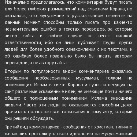
Изначально предполагалось, что комментарии будут писать
для более глубоких размышлений над смыслами Корана, но
оказалось, что мусульмане в русскоязычном сегменте на
данный момент способны только писать про какие-то
незначительные ошибки в текстах переводов, за которые
автор сайта в любом случае не несёт никакой
ответственности, ибо он лишь публикует труды других
людей для более удобного ознакомления с их текстами, и
об ошибках более правильно было бы писать авторам
переводов, а не автору сайта.
Вторым по популярности видом комментариев оказались
сообщения необразованных мусульман, толком не
понимающих Ислам в свете Корана и сунны и несущих на
сайт различные искажённые идеи, не имеющие почти ничего
общего с полноценным пониманием Ислама знающими
людьми. Часто эти люди не оказываются способны даже
прочитать полностью все толкования к тому аяту, который
они решили обсуждать.
Третий вид комментариев - сообщения от христиан, типично
желающих протолкнуть свою идеологию на мусульманский