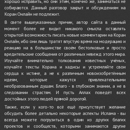
хорошо исправить, но они этим, конечно же, заниматься не
собираются. Данный разговор закрыт и обсуждениям на
Коран Онлайн не подлежит.
В свете вышеуказанных причин, автор сайта в данный
момент более не видит никакого смысла оставлять
открытой возможность писать новые комментарии на Коран
Онлайн, ибо они лишь тратят впустую время на модерацию и
реакцию на в большинстве своём бестолковые и просто
вредительские сообщения от различных невежд этого мира.
Изучайте внимательно толкования известных учёных,
изучайте тексты Корана и хадисы и устремляйте свои
сердца к истине, а не к различным новоизобретённым
идеям, которые кажутся привлекательными
необразованным душам. Благо - в глубоком знании, а не в
следовании страстям. И пусть Аллах поведёт всех
достойных этого людей прямой дорогой.
Также, если у кого-то всё ещё присутствует желание
обсудить более детально некоторые аспекты Ислама - вы
всегда можете погрузиться в один из других благих
проектов и сообществ, которыми занимаются другие