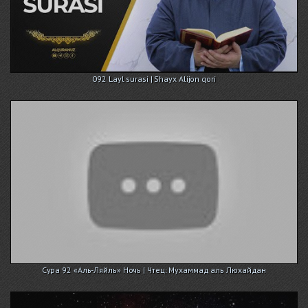
092 Layl surasi | Shayx Alijon qori
Сура 92 «Аль-Ляйль» Ночь | Чтец: Мухаммад аль Люхайдан