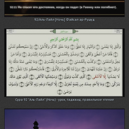
92/Аль-Лайл [Ночь] Файсал ар-Рушуд
Сура 92 "Аль-Лайл" (Ночь) - урок, таджвид, правильное чтение