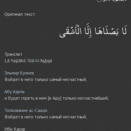
Оригинал текст
لَا يَصْلَاهَا إِلَّا الْأَشْقَى
Транслит
Lā Yaşlāh
ā
'Illā
A
l-'A
sh
qá
Эльмир Кулиев
Войдет в него только самый несчастный,
Абу Адель
и будет гореть в нем [в Аду] только несчастнейший,
Толкование ас-Саади
Войдет в него только самый несчастный,
Ибн Касир