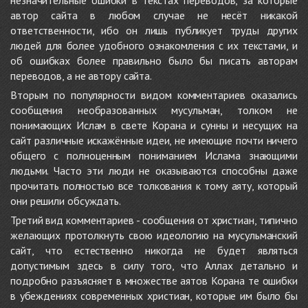
незначительные ошибки в текстах переводов, за которые
автор сайта в любом случае не несёт никакой
ответственности, ибо он лишь публикует труды других
людей для более удобного ознакомления с их текстами, и
об ошибках более правильно было бы писать авторам
переводов, а не автору сайта.
Вторым по популярности видом комментариев оказались
сообщения необразованных мусульман, толком не
понимающих Ислам в свете Корана и сунны и несущих на
сайт различные искажённые идеи, не имеющие почти ничего
общего с полноценным пониманием Ислама знающими
людьми. Часто эти люди не оказываются способны даже
прочитать полностью все толкования к тому аяту, который
они решили обсуждать.
Третий вид комментариев - сообщения от христиан, типично
желающих протолкнуть свою идеологию на мусульманский
сайт, что естественно никогда не будет являться
допустимым здесь в силу того, что Аллах детально и
подробно разъясняет в множестве аятов Корана те ошибки
в убеждениях современных христиан, которые им было бы