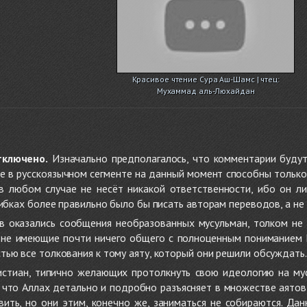
Красивое чтение Сура Аш-Шамс | чтец:
Мухаммад аль-Люхайдан
тключено.
Изначально предполагалось, что комментарии будут
не в русскоязычном сегменте на данный момент способны только
 в любом случае не несёт никакой ответственности, ибо он л
ибках более правильно было бы писать авторам переводов, а не 
 оказались сообщения необразованных мусульман, толком не
, не имеющие почти ничего общего с полноценным пониманием
ью все толкования к тому аяту, который они решили обсуждать.
стиан, типично желающих протолкнуть свою идеологию на мус
о, что Аллах детально и подробно разъясняет в множестве аято
ить, но они этим, конечно же, заниматься не собираются. Да