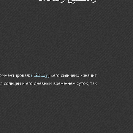
وَضُحَاهَا
окомментировал:
«его сиянием» - значит
(
)
я солнцем и его дневным време-нем суток, так