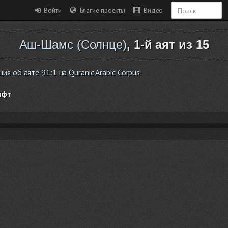
Войти
Благие проекты
Видео
Аш-Шамс (Солнце)
, 1-й аят из 15
 об аяте 91:1 на Quranic Arabic Corpus
ифт