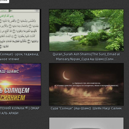
Солнце) - урок, таджвид,
Quran_Surah Ash Shams(The Sun)_Emad al
ьное чтение
Mansary/Коран_Сура Аш Шамс(Солн...
ЕНИЙ КОРАНА ᴴᴰ | ОМАР
Сура "Солнце". (Аш-Шамс) .Шейх Наср Салим.
 АЛЬ АРАБИ