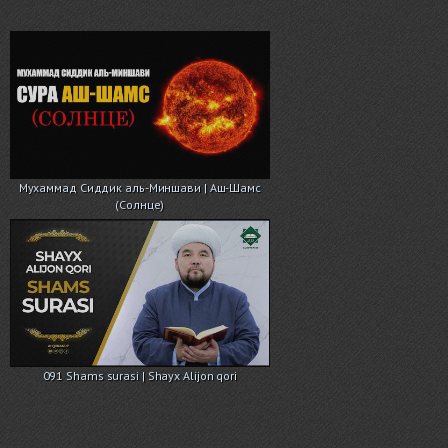
Мухаммад Сиддик аль-Миншави | Аш-Шамс
(Солнце)
091 Shams surasi | Shayx Alijon qori