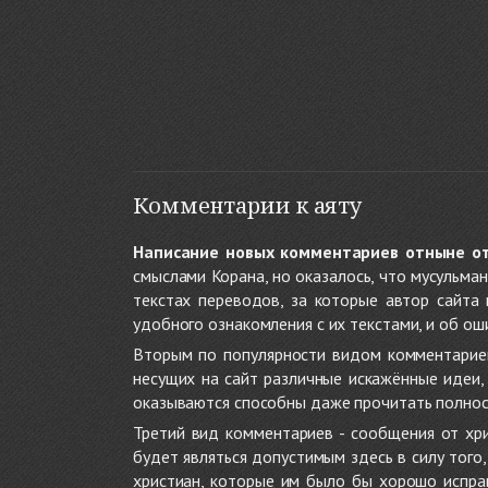
Комментарии к аяту
Написание новых комментариев отныне о
смыслами Корана, но оказалось, что мусульма
текстах переводов, за которые автор сайта
удобного ознакомления с их текстами, и об ош
Вторым по популярности видом комментариев
несущих на сайт различные искажённые идеи
оказываются способны даже прочитать полност
Третий вид комментариев - сообщения от хри
будет являться допустимым здесь в силу тог
христиан, которые им было бы хорошо исправ