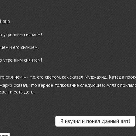
uĥāhā
го утренним сиянием!
цем и его сиянием,
го утренним сиянием!
го сиянием!» - т.е. его светом, как сказал Муджахид. Катада пр
арир сказал, что верное толкование следующее: Аллах поклялс
свет и есть день.
Я изучил и понял данный аят!
олик