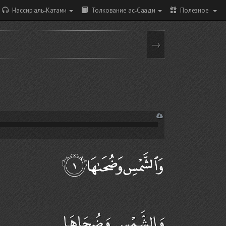
Нассир аль-Катами
Толкование ас-Саади
Полезное
→
وَالشَّمْسِ وَضُحَاهَا