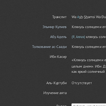
Транслит
Wa
A
sh
-
Sh
a
m
si Wa Đ
Эльмир Кулиев
Клянусь солнцем и е
Абу Адель
клянусь солн
(Я, Аллах)
Толкование ас-Саади
Клянусь солнцем и е
Ибн Касир
«Клянусь солнцем и е
целым днем». Ибн Дж
как яркий солнечный 
Аль-Куртуби
Отсутствует
Изучение аята
Видео
Добавить новый видеор