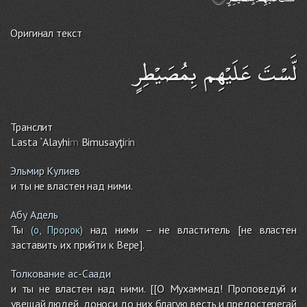
Оригинал текст
لَّسْتَ عَلَيْهِم بِمُصَيْطِرٍ
Транслит
Lasta `Alayhi
m
Bimusayţi
r
in
Эльмир Кулиев
и ты не властен над ними.
Абу Адель
Ты
над ними – не властитель [не властен
(о, Пророк)
заставить их прийти к Вере].
Толкование ас-Саади
и ты не властен над ними. [[О Мухаммад! Проповедуй и
увещай людей, доноси до них благую весть и предостерегай