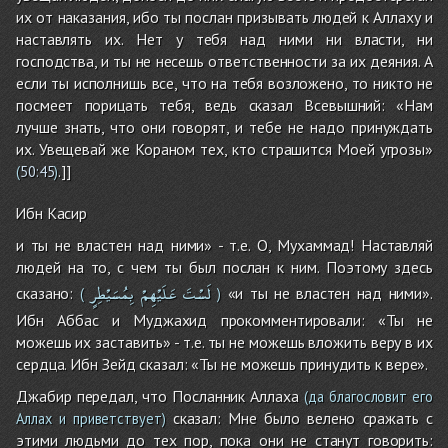
их от наказания, ибо ты послан призывать людей к Аллаху и
наставлять их. Нет у тебя над ними ни власти, ни
господства, и ты не несешь ответственности за их деяния. А
если ты исполнишь все, что на тебя возложено, то никто не
посмеет порицать тебя, ведь сказал Всевышний: «Нам
лучше знать, что они говорят, и тебе не надо принуждать
их. Увещевай же Кораном тех, кто страшится Моей угрозы»
.]]
(
50:45
)
Ибн Касир
и ты не властен над ними» - т.е. О, Мухаммад! Наставляй
людей на то, с чем ты был послан к ним. Поэтому здесь
لَسْتَ
عَلَيْهِمْ
بِمُسَيْطِرٍ
сказано:
«и ты не властен над ними».
(
)
Ибн Аббас и Муджахид прокомментировали: «Ты не
можешь их заставить» - т.е. ты не можешь вложить веру в их
сердца. Ибн Зейд сказал: «Ты не можешь принудить к вере».
Джабир передал, что Посланник Аллаха
(да благословит его
сказал: Мне было велено сражать с
Аллах и приветствует)
этими людьми до тех пор, пока они не станут говорить: