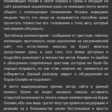
понимающих Ислам в свете Корана и сунны и несущих на
сайт различные искажённые идеи, не имеющие почти ничего
общего с полноценным пониманием Ислама знающими
людьми. Часто эти люди не оказываются способны даже
прочитать полностью все толкования к тому аяту, который
они решили обсуждать.
Третий вид комментариев - сообщения от христиан, типично
желающих протолкнуть свою идеологию на мусульманский
сайт, что естественно никогда не будет являться
допустимым здесь в силу того, что Аллах детально и
подробно разъясняет в множестве аятов Корана те ошибки
в убеждениях современных христиан, которые им было бы
хорошо исправить, но они этим, конечно же, заниматься не
собираются. Данный разговор закрыт и обсуждениям на
Коран Онлайн не подлежит.
В свете вышеуказанных причин, автор сайта в данный
момент более не видит никакого смысла оставлять
открытой возможность писать новые комментарии на Коран
Онлайн, ибо они лишь тратят впустую время на модерацию и
реакцию на в большинстве своём бестолковые и просто