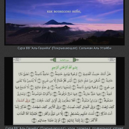
Сура 88 "Аль-Гашийа" (Покрывающее). Сальман Аль Утайби
Сура 88 "Аль-Гашийа" (Покрывающее) - урок, таджвид, правильное чтение