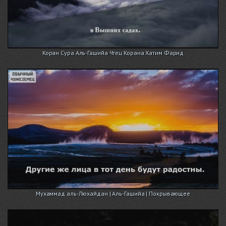
Коран Сура Аль-Гашийа Чтец Корана Хатим Фарид
Мухаммад аль-Люхайдан | Аль-Гашийа | Покрывающее