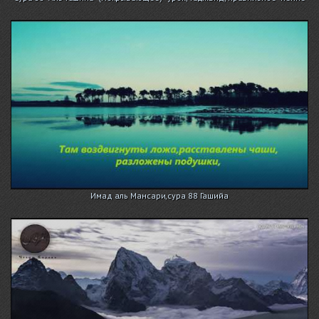
Имад аль Мансари,сура 88 Гашийа