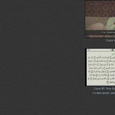
Сура 
Сура 85 "Аль-Бурудж
Созвездия)- уро