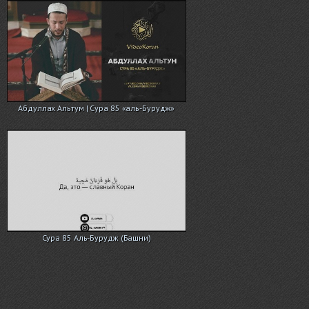
Абдуллах Альтум | Сура 85 «аль-Бурудж»
Сура 85 Аль-Бурудж (Башни)