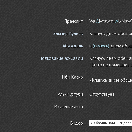
Транслит
Wa
A
l-Yawmi
A
l-Maw
Эльмир Кулиев
Клянусь днем обеща
Абу Адель
и
днем обещ
(клянусь)
Толкование ас-Саади
Клянусь днем обещан
Ничто не помешает э
Ибн Касир
«Клянусь днем обещ
Аль-Куртуби
Отсутствует
Изучение аята
Видео
Добавить новый видеор