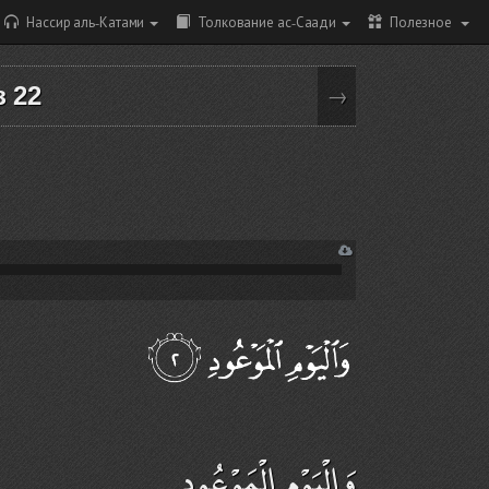
Нассир аль-Катами
Толкование ас-Саади
Полезное
з 22
→
وَالْيَوْمِ الْمَوْعُودِ