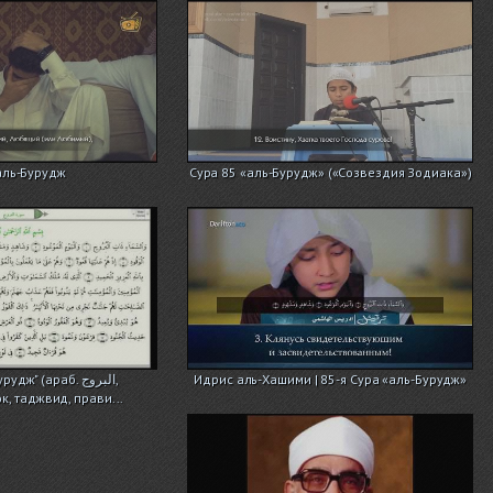
аль-Бурудж
Сура 85 «аль-Бурудж» («Созвездия Зодиака»)
" (араб. البروج‎‎,
Идрис аль-Хашими | 85-я Сура «аль-Бурудж»
к, таджвид, прави...