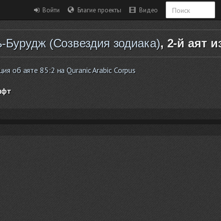
Войти
Благие проекты
Видео
-Бурудж (Созвездия зодиака)
, 2-й аят и
 об аяте 85:2 на Quranic Arabic Corpus
ифт