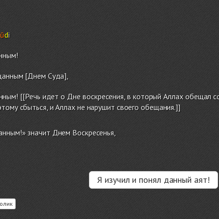
`
ū
d
i
нным!
анным [Днем Суда],
ным! [[Речь идет о Дне воскресения, в который Аллах обещал со
тому сбыться, и Аллах не нарушит своего обещания.]]
анным!» значит Днем Воскресенья,
Я изучил и понял данный аят!
олик