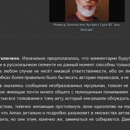
Махмуд Халиль аль-Хусари | Сура 85 "аль-
Бурудж"
тключено.
Изначально предполагалось, что комментарии будут
не в русскоязычном сегменте на данный момент способны только
 в любом случае не несёт никакой ответственности, ибо он л
ибках более правильно было бы писать авторам переводов, а не 
 оказались сообщения необразованных мусульман, толком не
, не имеющие почти ничего общего с полноценным пониманием
ью все толкования к тому аяту, который они решили обсуждать.
стиан, типично желающих протолкнуть свою идеологию на мус
о, что Аллах детально и подробно разъясняет в множестве аято
ить, но они этим, конечно же, заниматься не собираются. Да