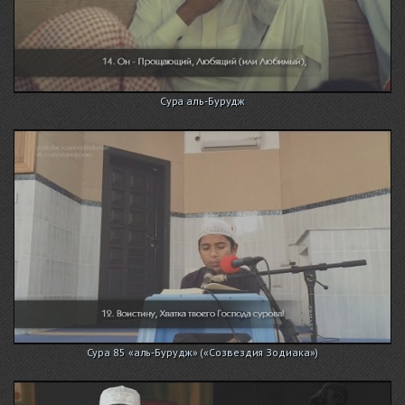
Сура аль-Бурудж
Сура 85 «аль-Бурудж» («Созвездия Зодиака»)