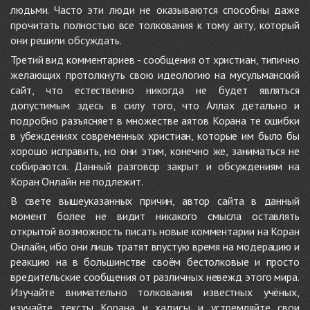
людьми. Часто эти люди не оказываются способны даже
прочитать полностью все толкования к тому аяту, который
они решили обсуждать.
Третий вид комментариев - сообщения от христиан, типично
желающих протолкнуть свою идеологию на мусульманский
сайт, что естественно никогда не будет являться
допустимым здесь в силу того, что Аллах детально и
подробно разъясняет в множестве аятов Корана те ошибки
в убеждениях современных христиан, которые им было бы
хорошо исправить, но они этим, конечно же, заниматься не
собираются. Данный разговор закрыт и обсуждениям на
Коран Онлайн не подлежит.
В свете вышеуказанных причин, автор сайта в данный
момент более не видит никакого смысла оставлять
открытой возможность писать новые комментарии на Коран
Онлайн, ибо они лишь тратят впустую время на модерацию и
реакцию на в большинстве своём бестолковые и просто
вредительские сообщения от различных невежд этого мира.
Изучайте внимательно толкования известных учёных,
изучайте тексты Корана и хадисы и устремляйте свои