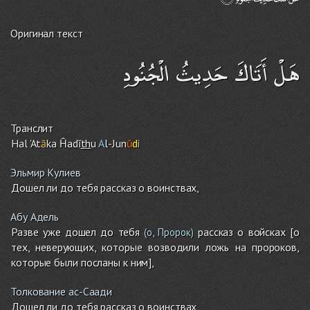
Оригинал текст
هَلْ أَتَاكَ حَدِيثُ الْجُنُودِ
Транслит
Hal 'At
ā
ka Ĥadī
th
u
A
l-Jun
ū
d
i
Эльмир Кулиев
Дошел ли до тебя рассказ о воинствах,
Абу Адель
Разве уже дошел до тебя
рассказ о войсках [о
(о, Пророк)
тех, неверующих, которые возводили ложь на пророков,
которые были посланы к ним],
Толкование ас-Саади
Дошел ли до тебя рассказ о воинствах,