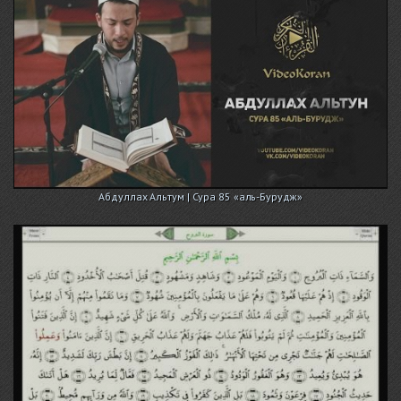
Абдуллах Альтум | Сура 85 «аль-Бурудж»