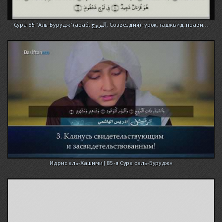
Сура 85 "Аль-Бурудж" (араб. البروج‎‎, Созвездия)- урок, таджвид, прави...
Идрис аль-Хашими | 85-я Сура «аль-Бурудж»