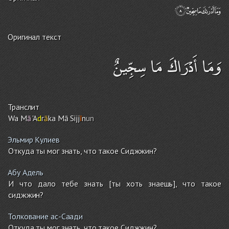
Оригинал текст
وَمَا أَدْرَاكَ مَا سِجِّينٌ
Транслит
Wa M
ā
'A
d
r
ā
ka Mā Sijj
ī
n
un
Эльмир Кулиев
Откуда ты мог знать, что такое Сиджжин?
Абу Адель
И что дало тебе знать [ты хоть знаешь], что такое
сиджжин?
Толкование ас-Саади
Откуда ты мог знать, что такое Сиджжин?