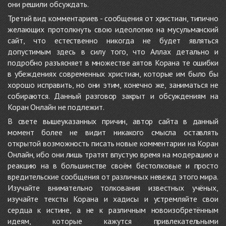
они решили обсуждать.
Третий вид комментариев - сообщения от христиан, типично
желающих протолкнуть свою идеологию на мусульманский
сайт, что естественно никогда не будет являться
допустимым здесь в силу того, что Аллах детально и
подробно разъясняет в множестве аятов Корана те ошибки
в убеждениях современных христиан, которые им было бы
хорошо исправить, но они этим, конечно же, заниматься не
собираются. Данный разговор закрыт и обсуждениям на
Коран Онлайн не подлежит.
В свете вышеуказанных причин, автор сайта в данный
момент более не видит никакого смысла оставлять
открытой возможность писать новые комментарии на Коран
Онлайн, ибо они лишь тратят впустую время на модерацию и
реакцию на в большинстве своём бестолковые и просто
вредительские сообщения от различных невежд этого мира.
Изучайте внимательно толкования известных учёных,
изучайте тексты Корана и хадисы и устремляйте свои
сердца к истине, а не к различным новоизобретённым
идеям, которые кажутся привлекательными