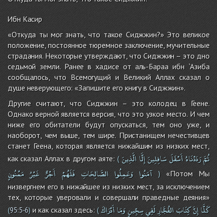
Ибн Касир
«Откуда ты мог знать, что такое Сиджжин?» Это великое
положение, постоянное тюремное заключение, мучительные
страдания. Некоторые утверждают, что Сиджжин – это дно
седьмой земли. Ранее в хадисе от аль-Бараа ибн `Азиба
сообщалось, что Всемогущий и Великий Аллах сказал о
душе неверующего: «Запишите его книгу в Сиджжин».
Другие считают, что Сиджжин – это колодец в Геене.
Однако верной является версия, что это узкое место. И чем
ниже его обитатели будут опускаться, тем оно уже, и
наоборот, чем выше, тем шире. Пристанищем нечестивцев
станет Геена, которая является нижайшим из низких мест,
ثُمَّ
رَدَدْنَاهُ
أَسْفَلَ
سَافِلِينَ
إِلَّا
الَّذِينَ
как сказал Аллах в другом аяте:
(
آمَنُوا
وَعَمِلُوا
الصَّالِحَاتِ
فَلَهُمْ
أَجْرٌ
غَيْرُ
مَمْنُونٍ
«Потом Мы
)
низвергнем его в нижайшее из низких мест, за исключением
тех, которые уверовали и совершали праведные деяния»
كَلَّا
إِنَّ
كِتَابَ
الفُجَّارِ
لَفِي
سِجِّينٍ
وَمَا
أَدْرَاكَ
и как сказал здесь:
(
95:5-6
)
(