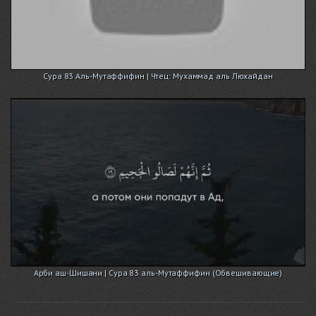
Сура 83 Аль-Мутаффифин | Чтец: Мухаммад аль Люхайдан
Арби аш-Шишани | Сура 83 аль-Мутаффифин (Обвешивающие)