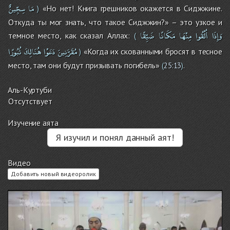
مَا
سِجِّينٌ
«Но нет! Книга грешников окажется в Сиджжине.
)
Откуда ты мог знать, что такое Сиджжин?» – это узкое и
وَإِذَا
أُلْقُوا
مِنْهَا
مَكَانًا
ضَيِّقًا
темное место, как сказал Аллах:
(
مُقَرَّنِينَ
دَعَوْا
هُنَالِكَ
ثُبُورًا
«Когда их скованными бросят в тесное
)
место, там они будут призывать погибель»
.
(
25:13
)
Аль-Куртуби
Отсутствует
Изучение аята
Я изучил и понял данный аят!
Видео
Добавить новый видеоролик