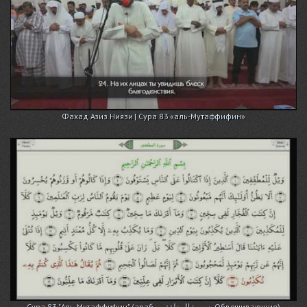
Фахад Азиз Ниязи | Сура 83 «аль-Мутаффифин»
Сура 83 "Аль-Мутаффифин" (араб. سورة المطففين, Обвешивающие)