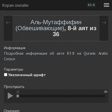
Коран онлайн
83:8
Аль-Мутаффифин
←
→
(Обвешивающие)
, 8-й аят из
36
Информация
Подробная информация об аяте 83:8 на Quranic Arabic
Corpus
Параметры
Увеличенный шрифт
Прослушать
Оригинал