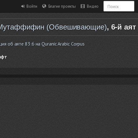
Войти
Благие проекты
Видео
Мутаффифин (Обвешивающие)
, 6-й аят
 об аяте 83:6 на Quranic Arabic Corpus
ифт