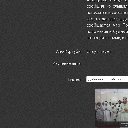
сообщил: «Я слышал
погрузятся в собстве
кто-то до плеч, а д
сообщается, что По
положения в Судный 
заговорит с ними, и 
Аль-Куртуби
Отсутствует
Изучение аята
Видео
Добавить новый видеор