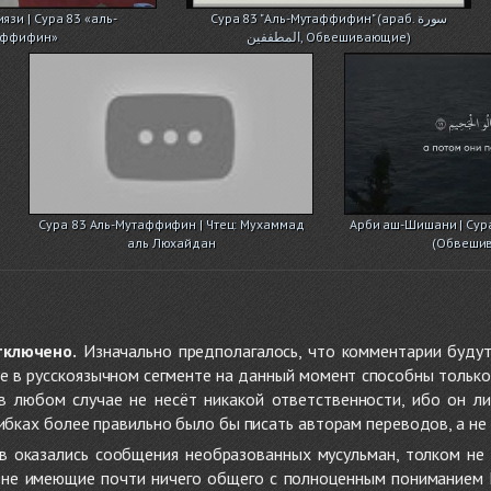
язи | Сура 83 «аль-
Сура 83 "Аль-Мутаффифин" (араб. سورة
аффифин»
المطففين, Обвешивающие)
Сура 83 Аль-Мутаффифин | Чтец: Мухаммад
Арби аш-Шишани | Сур
аль Люхайдан
(Обвеши
тключено.
Изначально предполагалось, что комментарии будут
не в русскоязычном сегменте на данный момент способны только
 в любом случае не несёт никакой ответственности, ибо он л
ибках более правильно было бы писать авторам переводов, а не 
 оказались сообщения необразованных мусульман, толком не
, не имеющие почти ничего общего с полноценным пониманием