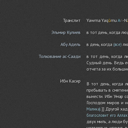
Транслит
Yawma Yaq
ū
mu
A
n
-N
Эльмир Кулиев
в тот день, когда л
Абу Адель
в день, когда
лю
(все)
Толкование ас-Саади
в тот день, когда 
Судный день. Ведь е
отчета за их больши
Ибн Касир
В тот день, когда 
пребывать в смятении
вынести. Ибн Умар с
Господом миров и н
.]] Другой ха
Малика)
благословит его Аллах
двух миль, а люди бу
четвертые утонут в 