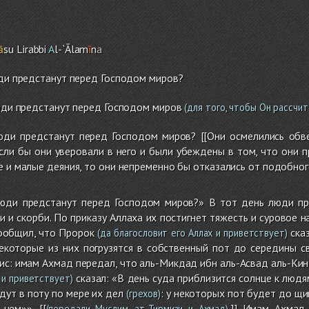
ā
su Lirabbi
A
l-`Ālam
ī
n
a
юди предстанут перед Господом миров?
ди предстанут перед Господом миров
(для того, чтобы Он рассчит
люди предстанут перед Господом миров? [[Они осмелились обв
сли бы они уверовали в него и были убеждены в том, что они 
е и малые деяния, то они непременно бы отказались от подобного
люди предстанут перед Господом миров?» В тот день люди пр
 и скорби. По приказу Аллаха их постигнет тяжесть и суровое нак
ообщил, что Пророк
сказ
(да благословит его Аллах и приветствует)
екоторые из них погрузятся в собственный пот до середины св
дис: имам Ахмад передал, что аль-Микдад ибн аль-Асвад аль-Кин
сказал: «В день суда приблизится солнце к людя
 и приветствует)
дут в поту по мере их дел
: у некоторых пот будет до щик
(грехов)
нем»». [[
.]] Имам Ахмад
(передали Муслим, ат-Тирмизи и Ахмад)