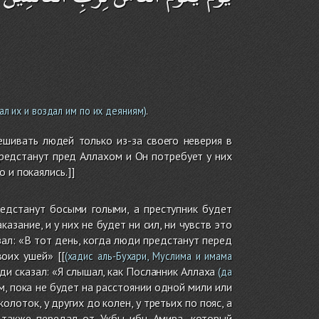
.
ал их и воздал им по их деяниям)
ешивать людей только из-за своего неверия в
предстанут пред Аллахом и Он потребует у них
 и покаялись.]]
едстанут босыми голыми, а преступник будет
азание, и у них не будет ни сил, ни чувств это
ал: «В тот день, когда люди предстанут перед
оих ушей» [[
(хадис аль-Бухари, Муслима и имама
ди сказал: «Я слышал, как Посланник Аллаха
(да
м, пока не будет на расстоянии одной мили или
олоток, у других до колен, у третьих по пояс, а
 также передал от Укбы ибн Амира, который