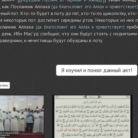
, как Посланник Аллаха
(да благословит его Аллах и приветствует
нный пот. Кто-то будет в поту до пят, кто-то по щиколотку, кто-
ля некоторых пот достигнет середины ртов. Некоторых из них 
сланник Аллаха
прибе
(да благословит его Аллах и приветствует)
день. Ибн Мас`уд сообщил, что они будут стоять с поднятыми 
праведники, и нечестивцы будут обузданы в поту.
Я изучил и понял данный аят!
олик