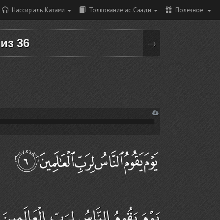
Нассир аль-Катами
Толкование ас-Саади
Полезное
 из 36
→
يَوْمَ يَقُومُ النَّاسُ لِرَبِّ الْعَالَمِينَ