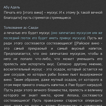
Абу Адель
Печать его [этого вина] – мускус. И к этому [к такой вечной
благодати] пусть стремятся стремящиеся.
Толкование ас-Саади
а печатью его будет мускус
(оно запечатано мускусом или же
. Пусть же
последний глоток его будет иметь привкус мускуса)
ради этого состязаются состязающиеся! [[Райское вино -
это самый прекрасный и самый вкусный напиток.
Предполагается, что оно запечатано мускусом, чтобы в
него не попало что-либо, что может уменьшить его
прелесть или испортить вкус. Согласно другому мнению,
восхитительный мускус - это осадок, который остается на
дне сосудов, из которых рабы Божии пьют выдержанное
вино. Таким образом, даже мутный осадок, от которого в
этом мире принято очищать напитки, в Раю будет наградой.
Пусть ради этого вечного блаженства, прелесть и величину
которого не знает никто, кроме Аллаха, состязаются
состязающиеся! Пусть праведники стараются опередить
друг друга на пути к этому блаженству и совершают