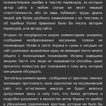
незначительные ошибки в текстах переводов, за которые
автор сайта в любом случае не несёт никакой
ответственности, ибо он лишь публикует труды других
людей для более удобного ознакомления с их текстами, и
об ошибках более правильно было бы писать авторам
переводов, а не автору сайта.
Вторым по популярности видом комментариев оказались
сообщения необразованных мусульман, толком не
понимающих Ислам в свете Корана и сунны и несущих на
сайт различные искажённые идеи, не имеющие почти ничего
общего с полноценным пониманием Ислама знающими
людьми. Часто эти люди не оказываются способны даже
прочитать полностью все толкования к тому аяту, который
они решили обсуждать.
Третий вид комментариев - сообщения от христиан, типично
желающих протолкнуть свою идеологию на мусульманский
сайт, что естественно никогда не будет являться
допустимым здесь в силу того, что Аллах детально и
подробно разъясняет в множестве аятов Корана те ошибки
в убеждениях современных христиан, которые им было бы