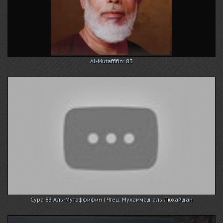
Al-Mutaffifin: 83
Сура 83 Аль-Мутаффифин | Чтец: Мухаммад аль Люхайдан