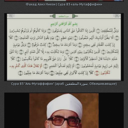
Фахад Азиз Ниязи | Сура 83 «аль-Мутаффифин»
Сура 83 "Аль-Мутаффифин" (араб. سورة المطففين, Обвешивающие)