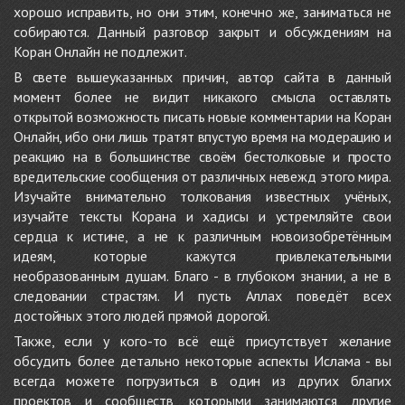
хорошо исправить, но они этим, конечно же, заниматься не
собираются. Данный разговор закрыт и обсуждениям на
Коран Онлайн не подлежит.
В свете вышеуказанных причин, автор сайта в данный
момент более не видит никакого смысла оставлять
открытой возможность писать новые комментарии на Коран
Онлайн, ибо они лишь тратят впустую время на модерацию и
реакцию на в большинстве своём бестолковые и просто
вредительские сообщения от различных невежд этого мира.
Изучайте внимательно толкования известных учёных,
изучайте тексты Корана и хадисы и устремляйте свои
сердца к истине, а не к различным новоизобретённым
идеям, которые кажутся привлекательными
необразованным душам. Благо - в глубоком знании, а не в
следовании страстям. И пусть Аллах поведёт всех
достойных этого людей прямой дорогой.
Также, если у кого-то всё ещё присутствует желание
обсудить более детально некоторые аспекты Ислама - вы
всегда можете погрузиться в один из других благих
проектов и сообществ, которыми занимаются другие