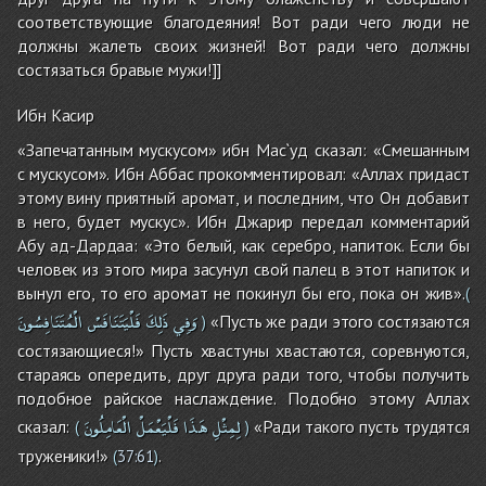
соответствующие благодеяния! Вот ради чего люди не
должны жалеть своих жизней! Вот ради чего должны
состязаться бравые мужи!]]
Ибн Касир
«Запечатанным мускусом» ибн Мас`уд сказал: «Смешанным
с мускусом». Ибн Аббас прокомментировал: «Аллах придаст
этому вину приятный аромат, и последним, что Он добавит
в него, будет мускус». Ибн Джарир передал комментарий
Абу ад-Дардаа: «Это белый, как серебро, напиток. Если бы
человек из этого мира засунул свой палец в этот напиток и
вынул его, то его аромат не покинул бы его, пока он жив».
(
وَفِي
ذَلِكَ
فَلْيَتَنَافَسْ
الْمُتَنَافِسُونَ
«Пусть же ради этого состязаются
)
состязающиеся!» Пусть хвастуны хвастаются, соревнуются,
стараясь опередить, друг друга ради того, чтобы получить
подобное райское наслаждение. Подобно этому Аллах
لِمِثْلِ
هَذَا
فَلْيَعْمَلْ
الْعَامِلُونَ
сказал:
«Ради такого пусть трудятся
(
)
труженики!»
.
(
37:61
)