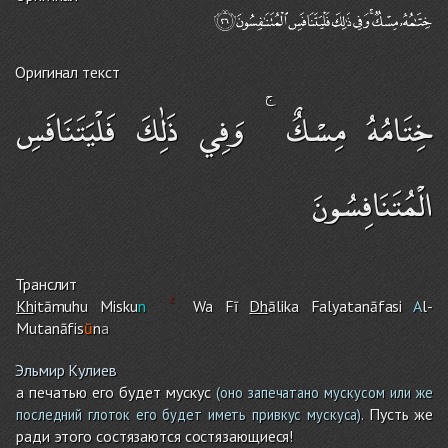
Оригинал текст
خِتَامُهُ مِسْكٌ ۚ وَفِي ذَٰلِكَ فَلْيَتَنَافَسِ
الْمُتَنَافِسُونَ
Транслит
Kh
itāmuh
u
Misku
n
Wa Fī
Dh
ālika Falyatanāfasi
A
l-
Mutanāfis
ū
n
a
Эльмир Кулиев
а печатью его будет мускус
(оно запечатано мускусом или же
. Пусть же
последний глоток его будет иметь привкус мускуса)
ради этого состязаются состязающиеся!