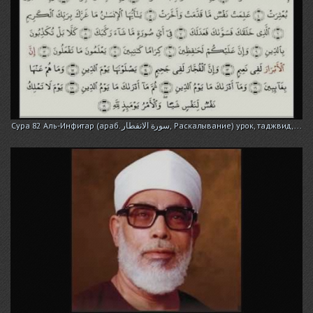
Сура 82 Аль-Инфитар (араб. سورة الانفطار, Раскалывание) урок, таджвид,...