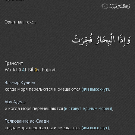
Оригинал текст
وَإِذَا الْبِحَارُ فُجِّرَتْ
Транслит
Wa 'I
dh
ā
A
l-Biĥ
ā
ru Fujjirat
Эльмир Кулиев
когда моря перельются и смешаются
,
(или высохнут)
Абу Адель
и когда моря перемешаются
,
(и станут единым морем)
Толкование ас-Саади
когда моря перельются и смешаются
,
(или высохнут)