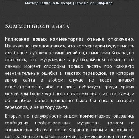
Махмуд Халиль аль-Хусари | Сура 82 "аль-Инфитар"
Комментарии к аяту
Написание новых комментариев отныне отключено.
Изначально предполагалось, что комментарии будут писать
для более глубоких размышлений над смыслами Корана, но
оказалось, что мусульмане в русскоязычном сегменте на
данный момент способны только писать про какие-то
незначительные ошибки в текстах переводов, за которые
автор сайта в любом случае не несёт никакой
ответственности, ибо он лишь публикует труды других
людей для более удобного ознакомления с их текстами, и
об ошибках более правильно было бы писать авторам
переводов, а не автору сайта.
Вторым по популярности видом комментариев оказались
сообщения необразованных мусульман, толком не
понимающих Ислам в свете Корана и сунны и несущих на
сайт различные искажённые идеи, не имеющие почти ничего