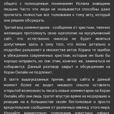
общего с полноценным пониманием Ислама знающими
людьми. Часто эти люди не оказываются способны даже
прочитать полностью все толкования к тому аяту, который
они решили обсуждать.
Третий вид комментариев - сообщения от христиан, типично
желающих протолкнуть свою идеологию на мусульманский
сайт, что естественно никогда не будет являться
допустимым здесь в силу того, что Аллах детально и
подробно разъясняет в множестве аятов Корана те ошибки
в убеждениях современных христиан, которые им было бы
хорошо исправить, но они этим, конечно же, заниматься не
собираются. Данный разговор закрыт и обсуждениям на
Коран Онлайн не подлежит.
В свете вышеуказанных причин, автор сайта в данный
момент более не видит никакого смысла оставлять
открытой возможность писать новые комментарии на Коран
Онлайн, ибо они лишь тратят впустую время на модерацию и
реакцию на в большинстве своём бестолковые и просто
вредительские сообщения от различных невежд этого мира.
Изучайте внимательно толкования известных учёных,