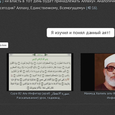
وَ
«и власть в тот день будет принадлежать Аллаху». Аналогичн
)
сегодня? Аллаху, Единственному, Всемогущему»
.
(
40:16
)
Я изучил и понял данный аят!
олик
Сура 82 Аль-Инфитар (араб. سورة الانفطار,
Махмуд Халиль аль-Ху
Раскалывание) урок, таджвид,...
Инфи