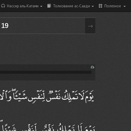
Нассир аль-Катами
Толкование ас-Саади
Полезное
 19
→
يَوْمَ لَا تَمْلِكُ نَفْسٌ لِّنَفْسٍ شَيْئًا ۖ وَا