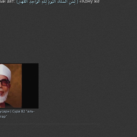
لِّمَنِ
الْمُلْكُ
الْيَوْمَ
لِلَّهِ
الْوَاحِدِ
الْقَهَّارِ
ый аят:
«Кому же
(
)
сари | Сура 82 "аль-
тар"