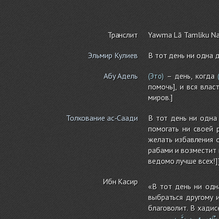
Транслит
Yawma Lā Ta
m
liku N
Эльмир Кулиев
В тот день ни одна 
Абу Адель
– день, когда
(Это)
(
помочь], и вся влас
миров.]
Толкование ас-Саади
В тот день ни одна 
помогать ни своей 
желать избавления 
рабами и возместит 
ведомо лучше всех!]
Ибн Касир
«В тот день ни одн
выбраться другому 
благоволит. В хадис