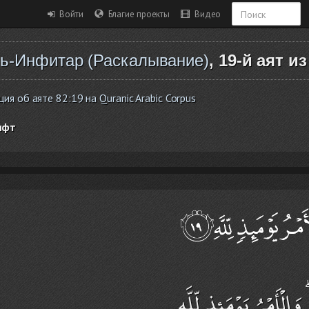
Войти
Благие проекты
Видео
ь-Инфитар (Раскалывание)
, 19-й аят из
я об аяте 82:19 на Quranic Arabic Corpus
ифт
لْأَمْرُ يَوْمَئِذٍ لِّلَّهِ