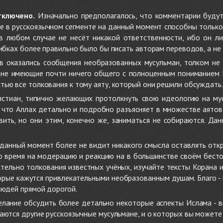
тключено.
Изначально предполагалось, что комментарии будут
не в русскоязычном сегменте на данный момент способны только
 в любом случае не несёт никакой ответственности, ибо он л
ибках более правильно было бы писать авторам переводов, а не 
 оказались сообщения необразованных мусульман, толком не
, не имеющие почти ничего общего с полноценным пониманием
ью все толкования к тому аяту, который они решили обсуждать.
стиан, типично желающих протолкнуть свою идеологию на мус
о, что Аллах детально и подробно разъясняет в множестве аято
ить, но они этим, конечно же, заниматься не собираются. Да
в данный момент более не видит никакого смысла оставлять от
ую время на модерацию и реакцию на в большинстве своём бест
тельно толкования известных учёных, изучайте тексты Корана и 
рые кажутся привлекательными необразованным душам. Благо - в 
людей прямой дорогой.
желание обсудить более детально некоторые аспекты Ислама - в
аются другие русскоязычные мусульмане, и о которых вы может