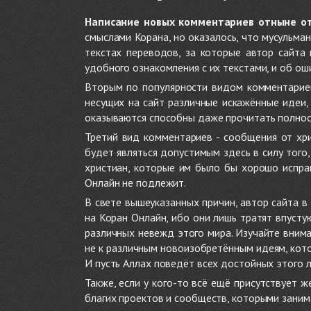
Написание новых комментариев отныне о
смыслами Корана, но оказалось, что мусульма
текстах переводов, за которые автор сайта
удобного ознакомления с их текстами, и об ош
Вторым по популярности видом комментариев
несущих на сайт различные искажённые идеи
оказываются способны даже прочитать полност
Третий вид комментариев - сообщения от хри
будет являться допустимым здесь в силу тог
христиан, которые им было бы хорошо исправ
Онлайн не подлежит.
В свете вышеуказанных причин, автор сайта 
на Коран Онлайн, ибо они лишь тратят впуст
различных невежд этого мира. Изучайте внима
не к различным новоизобретённым идеям, кото
И пусть Аллах поведёт всех достойных этого 
Также, если у кого-то всё ещё присутствует 
благих проектов и сообществ, которыми заним