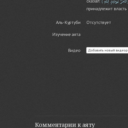
الْأَمْرُ
يَوْمَئِذٍ
لِلَّهِ
сказал:
(
принадлежит власть 
Аль-Куртуби
Отсутствует
Изучение аята
Видео
Добавить новый видеор
Комментарии к аяту