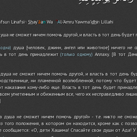
afsu
n
Linafsi
n
Sh
ay'
ā
a
n
Wa
A
l-'A
m
ru Yawma'i
dh
i
n
Lillah
i
душа не сможет ничем помочь другой, и власть в тот день будет
душа [человек, джинн, ангел или животное] ничего не 
одна)
ть в тот день принадлежит
Аллаху. [В тот Ден
(только одному)
душа не сможет ничем помочь другой, и власть в тот день буд
родственнице, ни пламенной возлюбленной, потому что будет
от наказания кому-либо еще. Власть в тот день будет принадл
всем угнетенным и обиженным все, чего их несправедливо лиши
]
а душа не сможет ничем помочь другой» - т.е. никто не смож
из того положения, в котором он находится, кроме как с позв
е сообщается: «О, дети Хашима! Спасайте свои души от Ада! У