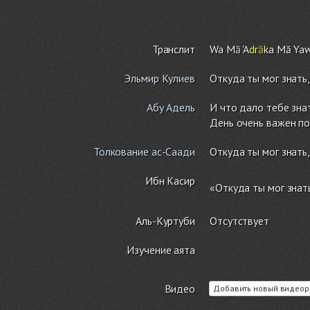
Транслит
Wa M
ā
'A
d
r
ā
ka Mā Ya
Эльмир Кулиев
Откуда ты мог знать
Абу Адель
И что дало тебе зна
День очень важен по
Толкование ас-Саади
Откуда ты мог знать
Ибн Касир
«Откуда ты мог знат
Аль-Куртуби
Отсутствует
Изучение аята
Видео
Добавить новый видеор