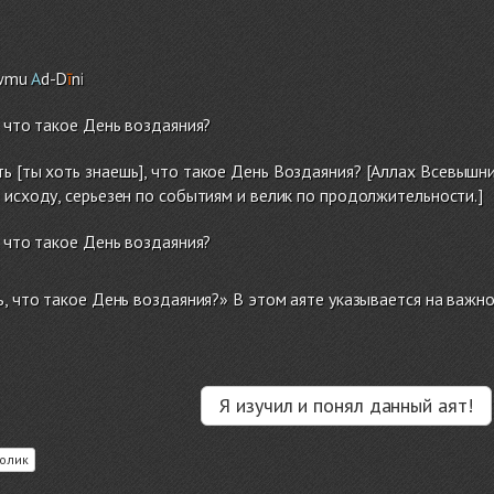
wmu
A
d-D
ī
n
i
, что такое День воздаяния?
ть [ты хоть знаешь], что такое День Воздаяния? [Аллах Всевыш
 исходу, серьезен по событиям и велик по продолжительности.]
, что такое День воздаяния?
ь, что такое День воздаяния?» В этом аяте указывается на важно
Я изучил и понял данный аят!
олик