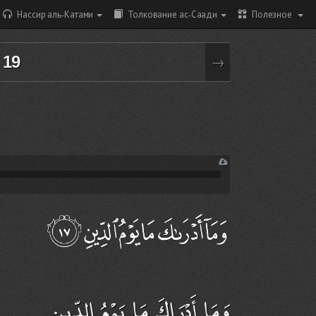
Нассир аль-Катами
Толкование ас-Саади
Полезное
 19
→
وَمَا أَدْرَاكَ مَا يَوْمُ الدِّينِ