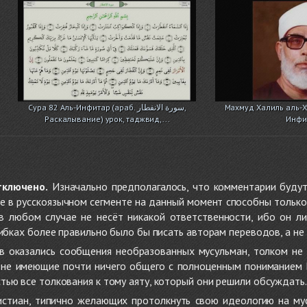
Сура 82 Аль-Инфитар (араб. سورة الانفطار,
Махмуд Халиль аль-Ху
Раскалывание) урок, таджвид,...
Инфи
тключено.
Изначально предполагалось, что комментарии будут
не в русскоязычном сегменте на данный момент способны только
 в любом случае не несёт никакой ответственности, ибо он л
ибках более правильно было бы писать авторам переводов, а не 
 оказались сообщения необразованных мусульман, толком не
, не имеющие почти ничего общего с полноценным пониманием
ью все толкования к тому аяту, который они решили обсуждать.
стиан, типично желающих протолкнуть свою идеологию на мус