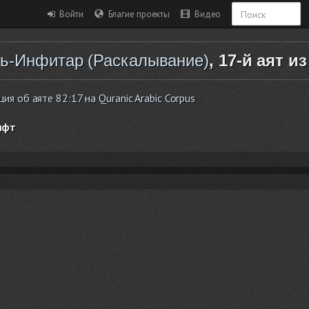
Войти
Благие проекты
Видео
ь-Инфитар (Раскалывание)
, 17-й аят из
я об аяте 82:17 на Quranic Arabic Corpus
ифт