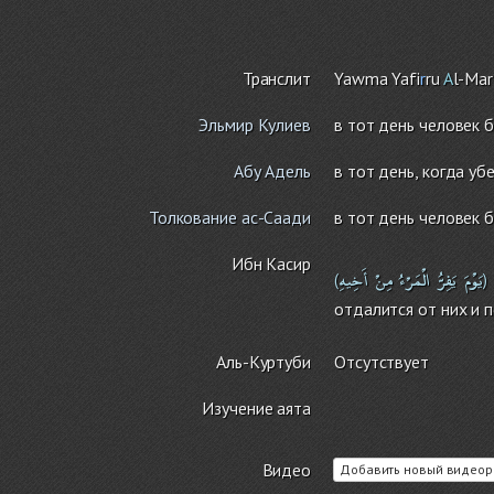
Транслит
Yawma Yafi
r
ru
A
l-Mar'
Эльмир Кулиев
в тот день человек б
Абу Адель
в тот день, когда уб
Толкование ас-Саади
в тот день человек б
Ибн Касир
يَوْمَ
يَفِرُّ
الْمَرْءُ
مِنْ
أَخِيهِ
(
)
отдалится от них и п
Аль-Куртуби
Отсутствует
Изучение аята
Видео
Добавить новый видеор