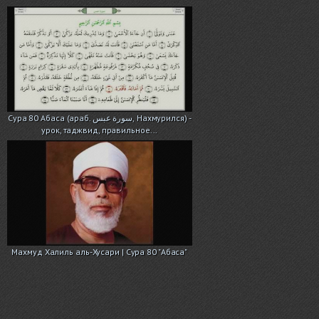
Сура 80 Абаса (араб. سورة عبس, Нахмурился) -
урок, таджвид, правильное...
Махмуд Халиль аль-Хусари | Сура 80 "Абаса"