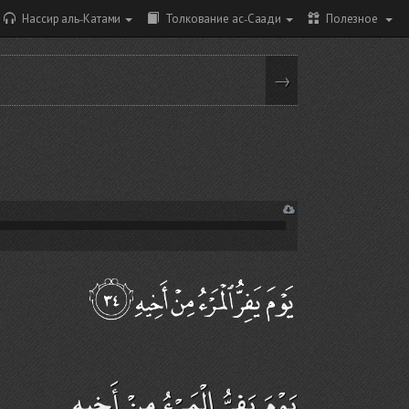
Нассир аль-Катами
Толкование ас-Саади
Полезное
→
يَوْمَ يَفِرُّ الْمَرْءُ مِنْ أَخِيهِ