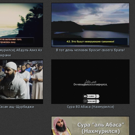
хмурился), Абдуль Азиз Аз
В тот день человек бросит своего брата!
ахрани
 Гасан ащ- Щурбаджи
Сура 80 Абаса (Нахмурился)