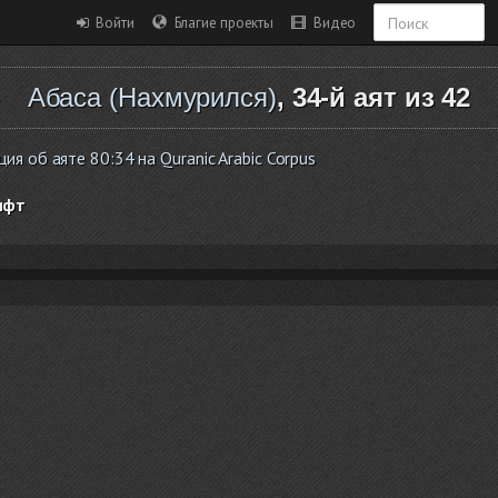
Войти
Благие проекты
Видео
Абаса (Нахмурился)
, 34-й аят из 42
я об аяте 80:34 на Quranic Arabic Corpus
ифт