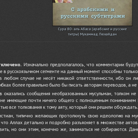
Сура 80 - аль Абаса (арабские и русские
титры) Мухаммад Люхайдан
тключено.
Изначально предполагалось, что комментарии будут
не в русскоязычном сегменте на данный момент способны только
 в любом случае не несёт никакой ответственности, ибо он л
ибках более правильно было бы писать авторам переводов, а не 
 оказались сообщения необразованных мусульман, толком не
, не имеющие почти ничего общего с полноценным пониманием
ью все толкования к тому аяту, который они решили обсуждать.
стиан, типично желающих протолкнуть свою идеологию на мус
о, что Аллах детально и подробно разъясняет в множестве аято
ить, но они этим, конечно же, заниматься не собираются. Да