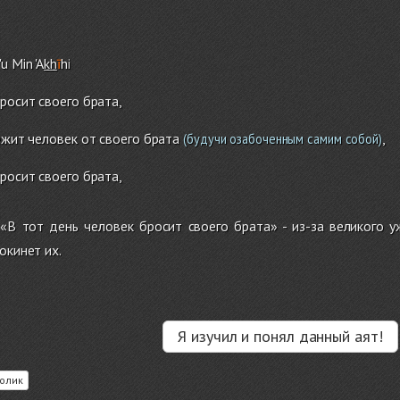
u Min 'A
kh
ī
h
i
росит своего брата,
ежит человек от своего брата
,
(будучи озабоченным самим собой)
росит своего брата,
«В тот день человек бросит своего брата» - из-за великого у
окинет их.
Я изучил и понял данный аят!
олик