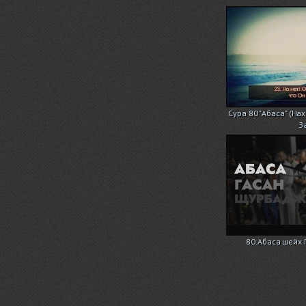
Сура 80 "Абаса" (На
З
80.Абаса шейх