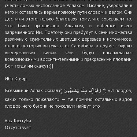
счесть ложью ниспосланное Аллахом Писание, уверовали в
него и оставались верны прямому пути словом и делом. Они
достигли этого только благодаря тому, что совершали то,
что было предписано Аллахом, и избегали всего
запрещенного Им. Поэтому они пребудут в сени множества
различных изумительных цветущих деревьев и источников,
одни из которых вытекают из Салсабила, а другие - бурлят
выдержанным вином. Они будут наслаждаться
всевозможными восхити-тельными и прекрасными плодами.
Вот тогда им скажут:]]
Ибн Касир
﴾
يَشْتَهُونَ
مِمَّا
وَفَوَاكِهَ
﴿
Всевышний Аллах сказал:
«И плодов,
каких только пожелают» — т.е. помимо остальных видов
плодов, чего бы они не пожелали найдут это
Аль-Куртуби
Отсутствует