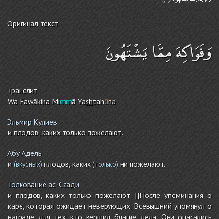
Оригинал текст
وَفَوَاكِهَ مِمَّا يَشْتَهُونَ
Транслит
Wa Fawākih
a
Mi
mm
ā Ya
sh
tah
ū
n
a
Эльмир Кулиев
и плодов, каких только пожелают.
Абу Адель
и
плодов, каких
ни пожелают.
(вкусных)
(только)
Толкование ас-Саади
и плодов, каких только пожелают. [[После упоминания о
каре, которая ожидает неверующих, Всевышний упомянул о
награде для тех, кто вершил благие дела. Они опасались