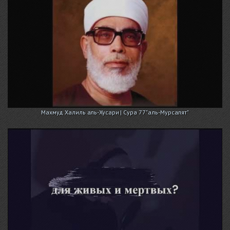
Махмуд Халиль аль-Хусари | Сура 77 "аль-Мурсалят"