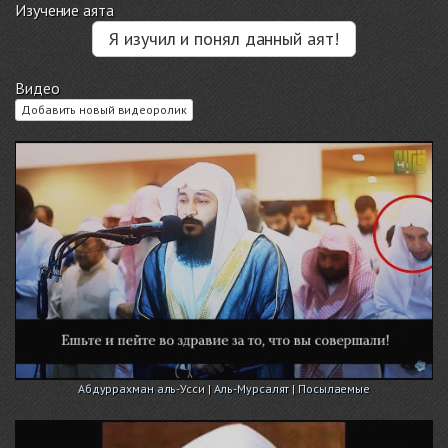
Изучение аята
Я изучил и понял данный аят!
Видео
Добавить новый видеоролик
Абдуррахман аль-Усси | Аль-Мурсалят | Посылаемые