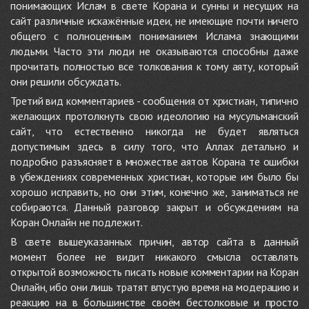
понимающих Ислам в свете Корана и сунны и несущих на
сайт различные искажённые идеи, не имеющие почти ничего
общего с полноценным пониманием Ислама знающими
людьми. Часто эти люди не оказываются способны даже
прочитать полностью все толкования к тому аяту, который
они решили обсуждать.
Третий вид комментариев - сообщения от христиан, типично
желающих протолкнуть свою идеологию на мусульманский
сайт, что естественно никогда не будет являться
допустимым здесь в силу того, что Аллах детально и
подробно разъясняет в множестве аятов Корана те ошибки
в убеждениях современных христиан, которые им было бы
хорошо исправить, но они этим, конечно же, заниматься не
собираются. Данный разговор закрыт и обсуждениям на
Коран Онлайн не подлежит.
В свете вышеуказанных причин, автор сайта в данный
момент более не видит никакого смысла оставлять
открытой возможность писать новые комментарии на Коран
Онлайн, ибо они лишь тратят впустую время на модерацию и
реакцию на в большинстве своём бестолковые и просто