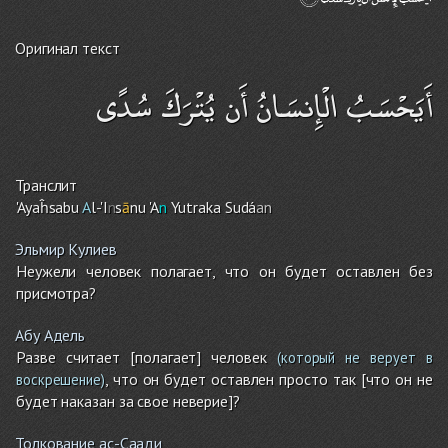
Оригинал текст
أَيَحْسَبُ الْإِنسَانُ أَن يُتْرَكَ سُدًى
Транслит
'Ayaĥsabu
A
l-'I
n
s
ā
nu 'A
n
Yutraka Sudá
an
Эльмир Кулиев
Неужели человек полагает, что он будет оставлен без
присмотра?
Абу Адель
Разве считает [полагает] человек
(который не верует в
, что он будет оставлен просто так [что он не
воскрешение)
будет наказан за свое неверие]?
Толкование ас-Саади