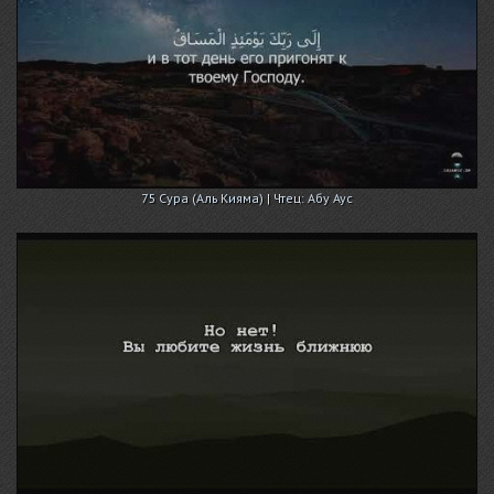
75 Сура (Аль Кияма) | Чтец: Абу Аус