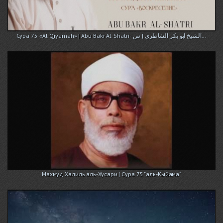
Сура 75 «Аl-Qiyamah» | Abu Bakr Al-Shatri - الشيخ ابو بكر الشاطري | س...
Махмуд Халиль аль-Хусари | Сура 75 "аль-Кыйама"