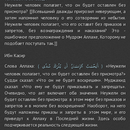
Неужели человек полагает, что он будет оставлен без
присмотра? [[Всевышний дважды пригрозил неверующим, а
затем напомнил человеку о его сотворении из небытия.
Неужели человек полагает, что его оставят без приказов и
запретов, без вознаграждения и наказания? Это -
ошибочное предположение о Мудром Аллахе, Которому не
подобает поступать так.]]
Ибн Касир
سُدًى
يُتْرَكَ
أَن
ٱلإِنسَانُ
أَيَحْسَبُ
Слова Аллаха:
«Неужели
(
)
человек полагает, что он будет оставлен без присмотра?»
Судди сказал: «Что он не будет воскрешен». Муджахид
сказал: «Что ему не будут приказывать и запрещать».
Очевидно, что аят включает оба значения. Неужели он
будет оставлен без присмотра: в этом мире без приказов и
запретов и в могиле без воскрешения? Наоборот, на него
будут наложены приказы и запреты в этом мире, и его
приведут к Аллаху в Последней жизни. Здесь особо
подчеркивается реальность следующей жизни.