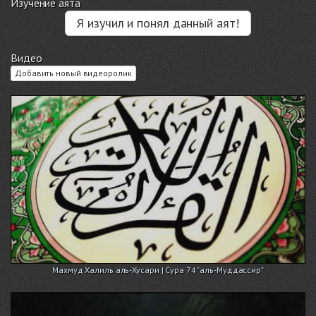
Изучение аята
Я изучил и понял данный аят!
Видео
Добавить новый видеоролик
Махмуд Халиль аль-Хусари | Сура 74 "аль-Муддассир"