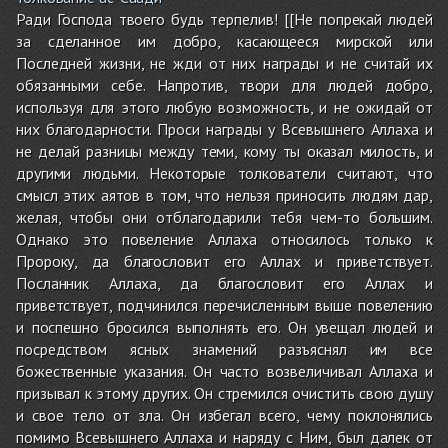
Ради Господа твоего будь терпелив! [[Не попрекай людей
за сделанное им добро, касающееся мирской или
Последней жизни, не жди от них награды и не считай их
обязанными себе. Напротив, твори для людей добро,
используя для этого любую возможность, и не ожидай от
них благодарности. Проси награды у Всевышнего Аллаха и
не делай разницы между теми, кому ты оказал милость, и
другими людьми. Некоторые толкователи считают, что
смысл этих аятов в том, что нельзя приносить людям дар,
желая, чтобы они отблагодарили тебя чем-то большим.
Однако это повеление Аллаха относилось только к
Пророку, да благословит его Аллах и приветствует.
Посланник Аллаха, да благословит его Аллах и
приветствует, подчинился перечисленным выше повелению
и поспешно бросился выполнять его. Он увещал людей и
посредством ясных знамений разъяснял им все
божественные указания. Он часто возвеличивал Аллаха и
призывал к этому других. Он стремился очистить свою душу
и свое тело от зла. Он избегал всего, чему поклонялись
помимо Всевышнего Аллаха и наряду с Ним, был далек от