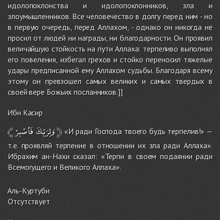
идолопоклонства и идолопоклонников, зла и
злоумышленников. Все человечество в долгу перед ним - но
в первую очередь, перед Аллахом, - однако он никогда не
просил от людей ни награды, ни благодарности. Он проявил
величайшую стойкость на пути Аллаха: терпеливо выполнял
его повеления, избегал грехов и стойко переносил тяжелые
удары предписанной ему Аллахом судьбы. Благодаря всему
этому он превзошел самых великих и самых твердых в
своей вере Божьих посланников.]]
Ибн Касир
﴾
فَٱصْبِرْ
وَلِرَبِّكَ
﴿
«И ради Господа твоего будь терпелив!» —
т.е. проявляй терпение в отношении их зла ради Аллаха».
Ибрахим ан-Нахи сказал: «Терпи в своем подаянии ради
Всемогущего и Великого Аллаха».
Аль-Куртуби
Отсутствует