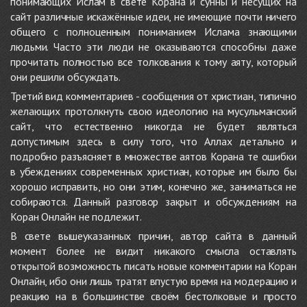
понимающих Ислам в свете Корана и сунны и несущих на
сайт различные искажённые идеи, не имеющие почти ничего
общего с полноценным пониманием Ислама знающими
людьми. Часто эти люди не оказываются способны даже
прочитать полностью все толкования к тому аяту, который
они решили обсуждать.
Третий вид комментариев - сообщения от христиан, типично
желающих протолкнуть свою идеологию на мусульманский
сайт, что естественно никогда не будет являться
допустимым здесь в силу того, что Аллах детально и
подробно разъясняет в множестве аятов Корана те ошибки
в убеждениях современных христиан, которые им было бы
хорошо исправить, но они этим, конечно же, заниматься не
собираются. Данный разговор закрыт и обсуждениям на
Коран Онлайн не подлежит.
В свете вышеуказанных причин, автор сайта в данный
момент более не видит никакого смысла оставлять
открытой возможность писать новые комментарии на Коран
Онлайн, ибо они лишь тратят впустую время на модерацию и
реакцию на в большинстве своём бестолковые и просто