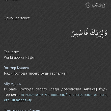
Оригинал текст
وَلِرَبِّكَ فَاصْبِرْ
Транслит
Wa Lirabbika Fāşbir
Эльмир Кулиев
Ради Господа твоего будь терпелив!
Абу Адель
И ради Господа своего [ради довольства Аллаха] будь
терпелив
(в исполнении Его повелений и отстранении от того,
!
что Он запретил)
Толкование ас-Саади