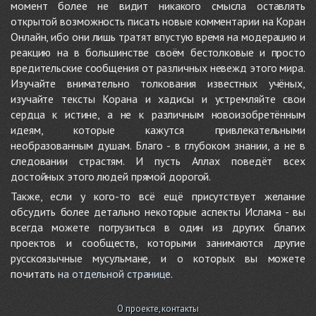
момент более не видит никакого смысла оставлять
открытой возможность писать новые комментарии на Коран
Онлайн, ибо они лишь тратят впустую время на модерацию и
реакцию на в большинстве своём бестолковые и просто
вредительские сообщения от различных невежд этого мира.
Изучайте внимательно толкования известных учёных,
изучайте тексты Корана и хадисы и устремляйте свои
сердца к истине, а не к различным новоизобретённым
идеям, которые кажутся привлекательными
необразованным душам. Благо - в глубоком знании, а не в
следовании страстям. И пусть Аллах поведёт всех
достойных этого людей прямой дорогой.
Также, если у кого-то всё ещё присутствует желание
обсудить более детально некоторые аспекты Ислама - вы
всегда можете погрузиться в один из других благих
проектов и сообществ, которыми занимаются другие
русскоязычные мусульмане, и о которых вы можете
почитать
на отдельной странице
.
О проекте, контакты