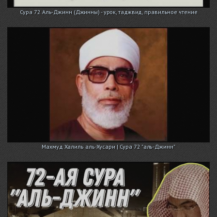
Сура 72 Аль-Джинн (Джинны) - урок, таджвид, правильное чтение
Махмуд Халиль аль-Хусари | Сура 72 "аль-Джинн"