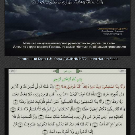
Священный Коран ❀ - Сура ДЖИННЫ №72 - чтец Hatem Farid