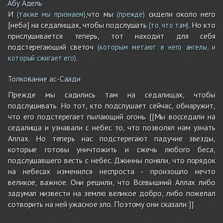
Абу Адель
И
,что мы
сидели около него
(также мы признаем)
(прежде)
[неба] на седалищах, чтобы подслушать
. Но кто
(то, что там)
прислушивается теперь, тот находит для себя
подстерегающий светоч
(которым метают в него ангелы, и
.
который сжигает его)
Толкование ас-Саади
Прежде мы садились там на седалищах, чтобы
подслушивать. Но тот, кто подслушает сейчас, обнаружит,
что его подстерегает пылающий огонь. [[Мы восседали на
седалища и узнавали с небес то, что позволял нам узнать
Аллах. Но теперь нас подстерегают падучие звезды,
которые готовы уничтожить и сжечь любого беса,
подслушавшего весть с небес. Джинны поняли, что порядок
на небесах изменился неспроста - произошло нечто
великое, важное. Они решили, что Всевышний Аллах либо
задумал низвести на землю великое добро, либо пожелал
сотворить на ней ужасное зло. Поэтому они сказали:]]