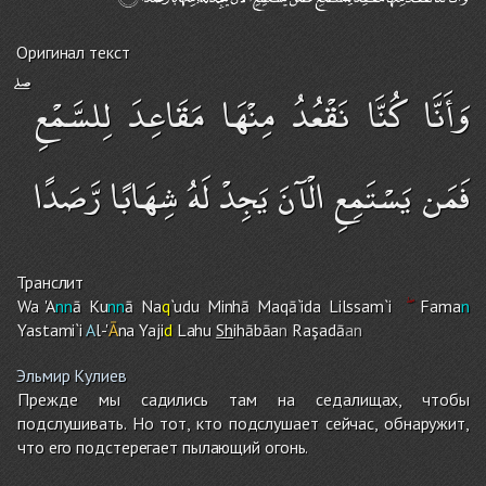
Оригинал текст
وَأَنَّا كُنَّا نَقْعُدُ مِنْهَا مَقَاعِدَ لِلسَّمْعِ ۖ
فَمَن يَسْتَمِعِ الْآنَ يَجِدْ لَهُ شِهَابًا رَّصَدًا
Транслит
Wa 'A
nn
ā Ku
nn
ā Na
q
`udu Minhā Maqā`ida Lilssa
m
`i
Fama
n
Yastami`i
A
l-'
Ā
na Yaji
d
Lah
u
Sh
ihābāa
n
Raşadā
an
Эльмир Кулиев
Прежде мы садились там на седалищах, чтобы
подслушивать. Но тот, кто подслушает сейчас, обнаружит,
что его подстерегает пылающий огонь.