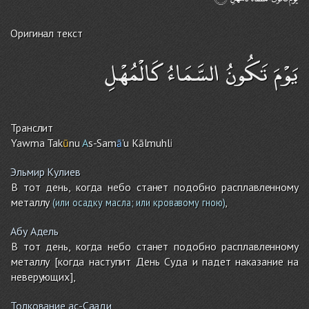
Оригинал текст
يَوْمَ تَكُونُ السَّمَاءُ كَالْمُهْلِ
Транслит
Yawma Tak
ū
nu
A
s-Sam
ā
'u Kālmuhl
i
Эльмир Кулиев
В тот день, когда небо станет подобно расплавленному
металлу
,
(или осадку масла; или кровавому гною)
Абу Адель
В тот день, когда небо станет подобно расплавленному
металлу [когда наступит День Суда и падет наказание на
неверующих],
Толкование ас-Саади