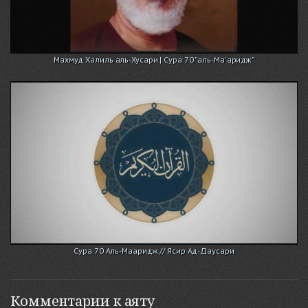
Махмуд Халиль аль-Хусари | Сура 70 "аль-Ма'аридж"
Сура 70 Аль-Мааридж // Ясир Ад-Даусари
Комментарии к аяту