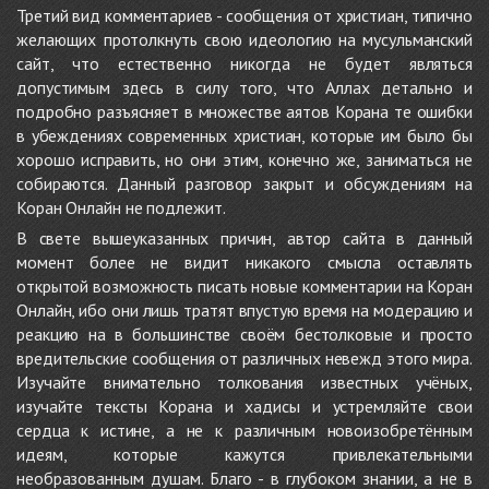
Третий вид комментариев - сообщения от христиан, типично
желающих протолкнуть свою идеологию на мусульманский
сайт, что естественно никогда не будет являться
допустимым здесь в силу того, что Аллах детально и
подробно разъясняет в множестве аятов Корана те ошибки
в убеждениях современных христиан, которые им было бы
хорошо исправить, но они этим, конечно же, заниматься не
собираются. Данный разговор закрыт и обсуждениям на
Коран Онлайн не подлежит.
В свете вышеуказанных причин, автор сайта в данный
момент более не видит никакого смысла оставлять
открытой возможность писать новые комментарии на Коран
Онлайн, ибо они лишь тратят впустую время на модерацию и
реакцию на в большинстве своём бестолковые и просто
вредительские сообщения от различных невежд этого мира.
Изучайте внимательно толкования известных учёных,
изучайте тексты Корана и хадисы и устремляйте свои
сердца к истине, а не к различным новоизобретённым
идеям, которые кажутся привлекательными
необразованным душам. Благо - в глубоком знании, а не в