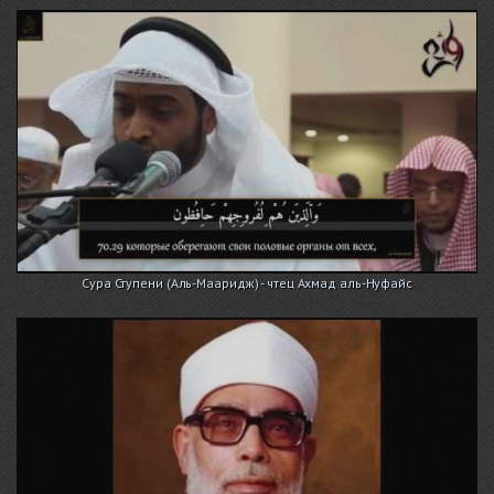
Сура Ступени (Аль-Мааридж) - чтец Ахмад аль-Нуфайс