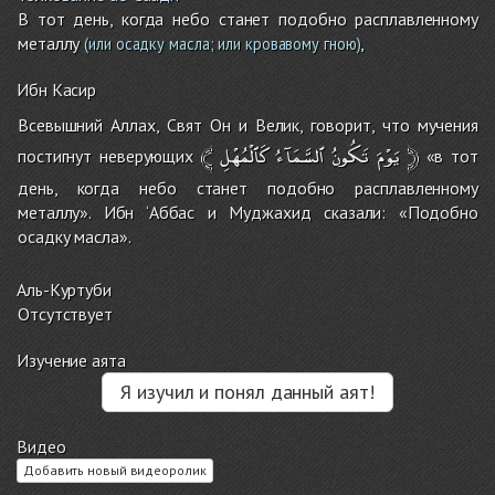
В тот день, когда небо станет подобно расплавленному
металлу
,
(или осадку масла; или кровавому гною)
Ибн Касир
Всевышний Аллах, Свят Он и Велик, говорит, что мучения
﴾
كَٱلْمُهْلِ
ٱلسَّمَآءُ
تَكُونُ
يَوْمَ
﴿
постигнут неверующих
«в тот
день, когда небо станет подобно расплавленному
металлу». Ибн ‘Аббас и Муджахид сказали: «Подобно
осадку масла».
Аль-Куртуби
Отсутствует
Изучение аята
Я изучил и понял данный аят!
Видео
Добавить новый видеоролик