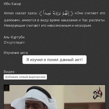
Ибн Касир
﴾
بَعِيداً
يَرَوْنَهُ
إِنَّهُمْ
﴿
Аллах сказал здесь:
«Они считают его
далеким», имеются в виду время наказания и Час расплаты.
Неверующие считают его невозможным и нескорым.
Аль-Куртуби
Отсутствует
Изучение аята
Я изучил и понял данный аят!
Видео
Добавить новый видеоролик