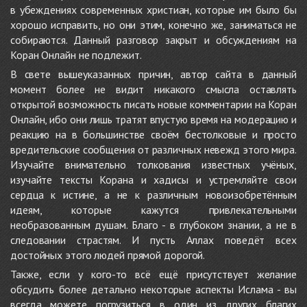
в убеждениях современных христиан, которые им было бы
хорошо исправить, но они этим, конечно же, заниматься не
собираются. Данный разговор закрыт и обсуждениям на
Коран Онлайн не подлежит.
В свете вышеуказанных причин, автор сайта в данный
момент более не видит никакого смысла оставлять
открытой возможность писать новые комментарии на Коран
Онлайн, ибо они лишь тратят впустую время на модерацию и
реакцию на в большинстве своём бестолковые и просто
вредительские сообщения от различных невежд этого мира.
Изучайте внимательно толкования известных учёных,
изучайте тексты Корана и хадисы и устремляйте свои
сердца к истине, а не к различным новоизобретённым
идеям, которые кажутся привлекательными
необразованным душам. Благо - в глубоком знании, а не в
следовании страстям. И пусть Аллах поведёт всех
достойных этого людей прямой дорогой.
Также, если у кого-то всё ещё присутствует желание
обсудить более детально некоторые аспекты Ислама - вы
всегда можете погрузиться в один из других благих