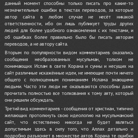
данный момент способны только писать про какие-то
незначительные ошибки в текстах переводов, за которые
автор сайта в любом случае не несёт никакой
ответственности, ибо он лишь публикует труды других
людей для более удобного ознакомления с их текстами, и
об ошибках более правильно было бы писать авторам
переводов, а не автору сайта.
Вторым по популярности видом комментариев оказались
сообщения необразованных мусульман, толком не
понимающих Ислам в свете Корана и сунны и несущих на
сайт различные искажённые идеи, не имеющие почти ничего
общего с полноценным пониманием Ислама знающими
людьми. Часто эти люди не оказываются способны даже
прочитать полностью все толкования к тому аяту, который
они решили обсуждать.
Третий вид комментариев - сообщения от христиан, типично
желающих протолкнуть свою идеологию на мусульманский
сайт, что естественно никогда не будет являться
допустимым здесь в силу того, что Аллах детально и
подробно разъясняет в множестве аятов Корана те ошибки