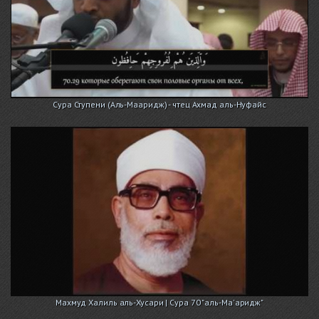
Сура Ступени (Аль-Мааридж) - чтец Ахмад аль-Нуфайс
Махмуд Халиль аль-Хусари | Сура 70 "аль-Ма'аридж"