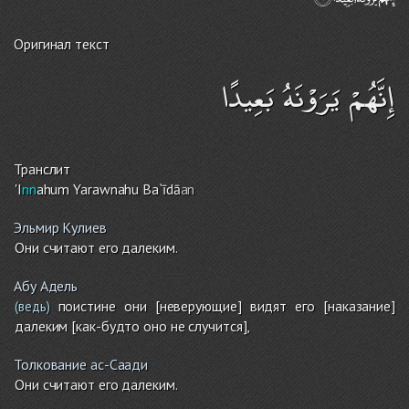
Оригинал текст
إِنَّهُمْ يَرَوْنَهُ بَعِيدًا
Транслит
'I
nn
ahu
m
Yarawnah
u
Ba`īdā
an
Эльмир Кулиев
Они считают его далеким.
Абу Адель
поистине они [неверующие] видят его [наказание]
(ведь)
далеким [как-будто оно не случится],
Толкование ас-Саади
Они считают его далеким.