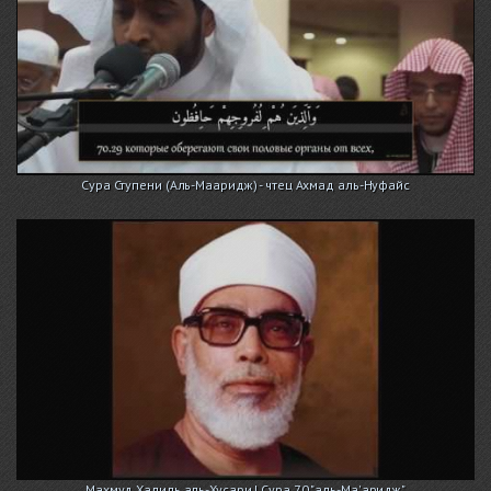
Сура Ступени (Аль-Мааридж) - чтец Ахмад аль-Нуфайс
Махмуд Халиль аль-Хусари | Сура 70 "аль-Ма'аридж"