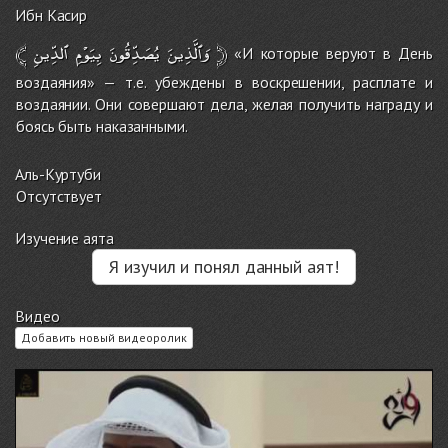
Ибн Касир
﴾
ٱلدِّينِ
بِيَوْمِ
يُصَدِّقُونَ
وَٱلَّذِينَ
﴿
«И которые веруют в День
воздаяния» — т.е. убеждены в воскрешении, расплате и
воздаянии. Они совершают дела, желая получить награду и
боясь быть наказанными.
Аль-Куртуби
Отсутствует
Изучение аята
Я изучил и понял данный аят!
Видео
Добавить новый видеоролик