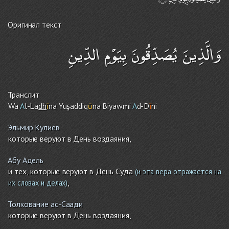
Оригинал текст
وَالَّذِينَ يُصَدِّقُونَ بِيَوْمِ الدِّينِ
Транслит
Wa
A
l-La
dh
ī
na Yuşaddiq
ū
na Biyawmi
A
d-D
ī
n
i
Эльмир Кулиев
которые веруют в День воздаяния,
Абу Адель
и тех, которые веруют в День Суда
(и эта вера отражается на
,
их словах и делах)
Толкование ас-Саади
которые веруют в День воздаяния,