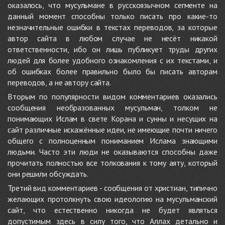
оказалось, что мусульмане в русскоязычном сегменте на
данный момент способны только писать про какие-то
незначительные ошибки в текстах переводов, за которые
автор сайта в любом случае не несёт никакой
ответственности, ибо он лишь публикует труды других
людей для более удобного ознакомления с их текстами, и
об ошибках более правильно было бы писать авторам
переводов, а не автору сайта.
Вторым по популярности видом комментариев оказались
сообщения необразованных мусульман, толком не
понимающих Ислам в свете Корана и сунны и несущих на
сайт различные искажённые идеи, не имеющие почти ничего
общего с полноценным пониманием Ислама знающими
людьми. Часто эти люди не оказываются способны даже
прочитать полностью все толкования к тому аяту, который
они решили обсуждать.
Третий вид комментариев - сообщения от христиан, типично
желающих протолкнуть свою идеологию на мусульманский
сайт, что естественно никогда не будет являться
допустимым здесь в силу того, что Аллах детально и