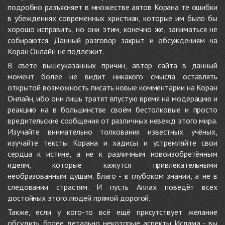
подробно разъясняет в множестве аятов Корана те ошибки
в убеждениях современных христиан, которые им было бы
хорошо исправить, но они этим, конечно же, заниматься не
собираются. Данный разговор закрыт и обсуждениям на
Коран Онлайн не подлежит.
В свете вышеуказанных причин, автор сайта в данный
момент более не видит никакого смысла оставлять
открытой возможность писать новые комментарии на Коран
Онлайн, ибо они лишь тратят впустую время на модерацию и
реакцию на в большинстве своём бестолковые и просто
вредительские сообщения от различных невежд этого мира.
Изучайте внимательно толкования известных учёных,
изучайте тексты Корана и хадисы и устремляйте свои
сердца к истине, а не к различным новоизобретённым
идеям, которые кажутся привлекательными
необразованным душам. Благо - в глубоком знании, а не в
следовании страстям. И пусть Аллах поведёт всех
достойных этого людей прямой дорогой.
Также, если у кого-то всё ещё присутствует желание
обсудить более детально некоторые аспекты Ислама - вы