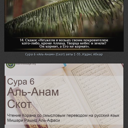
Сура 6 «Аль-Анам» (Скот) аяты 1-35, Идрис Абкар