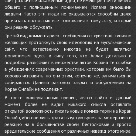
сайт различные искажённые идеи, не имеющие почти ничего
общего с полноценным пониманием Ислама знающими
людьми. Часто эти люди не оказываются способны даже
прочитать полностью все толкования к тому аяту, который
они решили обсуждать.
Третий вид комментариев - сообщения от христиан, типично
желающих протолкнуть свою идеологию на мусульманский
сайт, что естественно никогда не будет являться
допустимым здесь в силу того, что Аллах детально и
подробно разъясняет в множестве аятов Корана те ошибки
в убеждениях современных христиан, которые им было бы
хорошо исправить, но они этим, конечно же, заниматься не
собираются. Данный разговор закрыт и обсуждениям на
Коран Онлайн не подлежит.
В свете вышеуказанных причин, автор сайта в данный
момент более не видит никакого смысла оставлять
открытой возможность писать новые комментарии на Коран
Онлайн, ибо они лишь тратят впустую время на модерацию и
реакцию на в большинстве своём бестолковые и просто
вредительские сообщения от различных невежд этого мира.