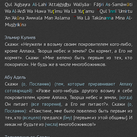
Qul 'A
gh
ayra
A
l-Lah
i
'Atta
kh
i
dh
u Walīyāa
n
Fāţi
r
i
A
s-Samāw
ā
ti
Wa
A
l-'Arđi Wa Huwa Yu
ţ
`imu Wa Lā Yu
ţ
`amu
Qul 'I
nn
ī
'Umi
r
tu
'An 'Ak
ū
na 'Awwala Man 'Aslama
Wa Lā Takūna
nn
a Mina
A
l-
Mu
sh
r
ik
ī
n
a
Эльмир Кулиев
Скажи: «Неужели я возьму своим покровителем кого-либо,
кроме Аллаха, Творца небес и земли? Он кормит, а Его не
кормят». Скажи: «Мне велено быть первым из тех, кто
покорился». Не будь же в числе многобожников.
Абу Адель
Скажи
(о, Посланник)
(тем, которые приравнивают Аллаху
: «Разве кого-нибудь другого возьму я себе
сотоварищей)
покровителем, кроме Аллаха, Творца небес и земли,
(когда)
Он питает
, а Его не питают?». Скажи
(все творения)
(о,
: «Поистине, мне было повелено быть первым из
Посланник)
тех, кто
предался
[первым из этой общины]. И
(всецело)
(Ему)
никак не будьте из
многобожников!»
(числа)
Толкование ас-Саади