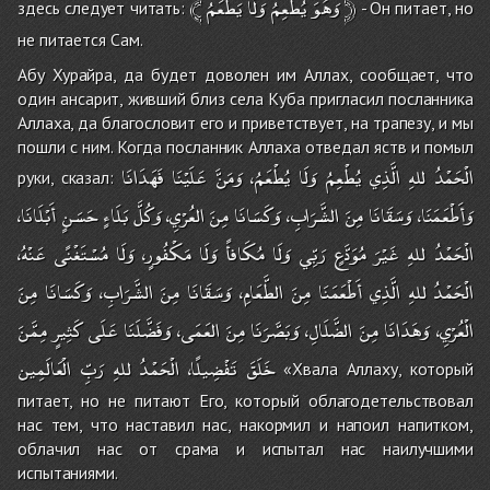
﴾
يَطْعَمُ
وَلَا
يُطْعِمُ
وَهُوَ
﴿
здесь следует читать:
- Он питает, но
не питается Сам.
Абу Хурайра, да будет доволен им Аллах, сообщает, что
один ансарит, живший близ села Куба пригласил посланника
Аллаха, да благословит его и приветствует, на трапезу, и мы
пошли с ним. Когда посланник Аллаха отведал яств и помыл
الْحَمْدُ
للهِ
الَّذِي
يُطْعِمُ
وَلَا
يُطْعَمُ،
وَمَنَّ
عَلَيْنَا
فَهَدَانَا
руки, сказал:
وَأَطْعَمَنَا،
وَسَقَانَا
مِنَ
الشَّرَابِ،
وَكَسَانَا
مِنَ
العُرْيِ،
وَكُلَّ
بَلَاءٍ
حَسَنٍ
أَبْلَانَا،
الْحَمْدُ
للهِ
غَيْرَ
مُوَدَّعٍ
رَبِّي
وَلَا
مُكَافأً
وَلَا
مَكْفُورٍ،
وَلَا
مُسْتَغْنًى
عَنْهُ،
الْحَمْدُ
للهِ
الَّذِي
أَطْعَمَنَا
مِنَ
الطَّعَامِ،
وَسَقَانَا
مِنَ
الشَّرَابِ،
وَكَسَانَا
مِنَ
الْعُرْيِ،
وَهَدَانَا
مِنَ
الضَّلَالِ،
وَبَصَّرَنَا
مِنَ
العَمَى،
وَفَضَّلَنَا
عَلَى
كَثِيرٍ
مِمَّنَ
خَلَقَ
تَفْضِيلًا،
الْحَمْدُ
للهِ
رَبِّ
الْعَالَمِين
«Хвала Аллаху, который
питает, но не питают Его, который облагодетельствовал
нас тем, что наставил нас, накормил и напоил напитком,
облачил нас от срама и испытал нас наилучшими
испытаниями.