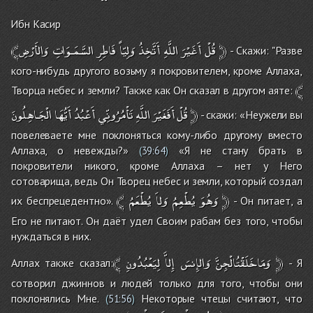
Ибн Касир
وَالأَرْضِ
السَّمَـوَاتِ
فَاطِرِ
وَلِيّاً
أَتَّخِذُ
اللَّهِ
أَغَيْرَ
﴾قُلْ
﴿
- Скажи: "Разве
кого-нибудь другого возьму я покровителем, кроме Аллаха,
﴾
Творца небес и земли? Также как Он сказал в другом аяте:
الْجَـاهِلُونَ
أَيُّهَا
أَعْبُدُ
تَأْمُرُونِّي
اللَّهِ
أَفَغَيْرَ
قُلْ
﴿
- скажи: «Неужели вы
повелеваете мне поклоняться кому-либо другому вместо
Аллаха, о невежды?»
«Я не стану брать в
(
39:64
)
покровители никого, кроме Аллаха – нет у Него
сотоварища, ведь Он Творец небес и земли, который создал
﴾
يُطْعَمُ
وَلاَ
يُطْعِمُ
وَهُوَ
﴿
их беспрецедентно».
- Он питает, а
Его не питают. Он даёт удел Своим рабам без того, чтобы
нуждаться в них.
﴾
لِيَعْبُدُونِ
إِلاَّ
وَالإِنسَ
وَمَاخَلَقْتُالْجِنَّ
﴿
Аллах также сказал:
- Я
сотворил джиннов и людей только для того, чтобы они
поклонялись Мне.
Некоторые чтецы считают, что
(
51:56
)