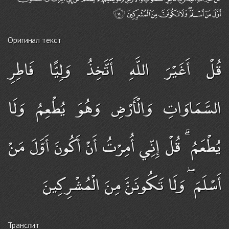
Оригинал текст
قُلْ أَغَيْرَ اللَّهِ أَتَّخِذُ وَلِيًّا فَاطِرِ
السَّمَاوَاتِ وَالْأَرْضِ وَهُوَ يُطْعِمُ وَلَا
يُطْعَمُ ۗ قُلْ إِنِّي أُمِرْتُ أَنْ أَكُونَ أَوَّلَ مَنْ
أَسْلَمَ ۖ وَلَا تَكُونَنَّ مِنَ الْمُشْرِكِينَ
Транслит