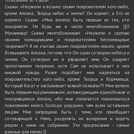
Скажи: «Неужели я возьму своим покровителем кого-либо,
кроме Аллаха, Творца небес и земли? Он кормит, а Его не
кормят». Скажи: «Мне велено быть первым из тех, кто
покорился». Не будь же в числе многобожников. [[О
Мухаммад! Скажи многобожникам: «Неужели я сделаю
своими помощниками и покровителями беспомощные
творения?!! Я не считаю своим покровителем никого, кроме
Всевышнего Аллаха, потому что Он один сотворил небеса и
землю. Он сотворил их и управляет ими. Он одаряет
пропитанием творения, хотя Сам не испытывает в них
никакой нужды. Разве подобает мне надеяться на
покровительство кого-либо, кроме Творца и Кормильца,
Который богат и заслуживает всякой похвалы?!! Мне велено
быть первым мусульманином, исповедующим единобожие и
покорившимся Аллаху, ибо мне полагается повиноваться
повелениям моего Господа усерднее, чем всем остальным
людям. Мне запрещено быть с теми, кто приобщает
сотоварищей к Нему, разделять их воззрения и сидеть
рядом с ними на собраниях. Эти предписания - самые
важные для меня».]]