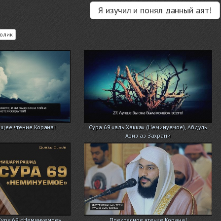
Я изучил и понял данный аят!
олик
ее чтение Корана!
Сура 69 «аль Хакка» (Неминуемое), Абдуль
Азиз аз Захрани
Сура 69 «Неминуемое»
Прекрасное чтение Корана!