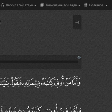
Нассир аль-Катами
Толкование ас-Саади
Полезное
2
→
وَأَمَّا مَنْ أُوتِيَ كِتَابَهُ بِشِمَالِهِ فَ