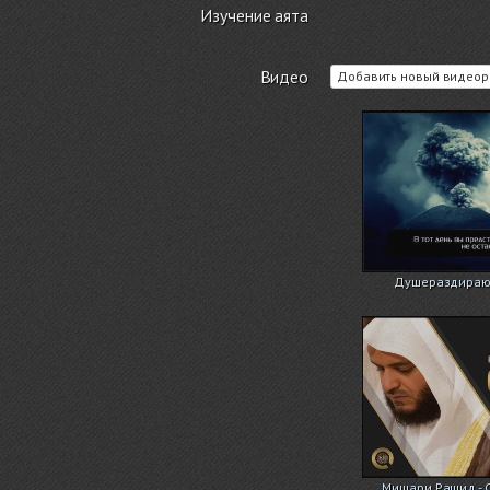
Изучение аята
Видео
Добавить новый видеор
Душераздирающ
Мишари Рашид - 