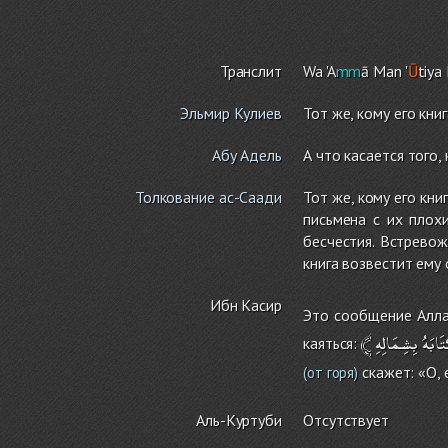
Транслит
Wa 'A
mm
ā Man '
Ū
tiya
Эльмир Кулиев
Тот же, кому его кни
Абу Адель
А что касается того,
Толкование ас-Саади
Тот же, кому его кни
письмена с их плох
бесчестия. Встревож
книга возвестит ему 
Ибн Касир
Это сообщение Аллах
﴾
بِشِمَالِهِ
تَابَهُ
каяться:
скажет: «О, 
(от горя)
Аль-Куртуби
Отсутствует