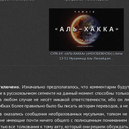
СУРА 69: «АЛЬ-ХАККА» («НЕИЗБЕЖНОЕ») | Аяты
13-52 Мухаммад Аль-Люхайдан...
тключено.
Изначально предполагалось, что комментарии будут
не в русскоязычном сегменте на данный момент способны только
 в любом случае не несёт никакой ответственности, ибо он л
ибках более правильно было бы писать авторам переводов, а не 
 оказались сообщения необразованных мусульман, толком не
, не имеющие почти ничего общего с полноценным пониманием
ью все толкования к тому аяту, который они решили обсуждать.