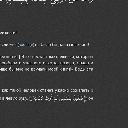
ей книги!
если мне
не была бы дана моя книга!
(вообще)
ей книги! [[Это - несчастные грешники, которым
погибели и ужасного исхода, позора, стыда и
чше бы мне не вручали моей книги!» Ведь эта
, как такой человек станет ужасно сожалеть и
﴾
كِتَـٰبِيَهْ
أُوتَ
لَمْ
يـٰلَيْتَنِى
فَيَقُولُ
﴿
в левую руку,
он
)