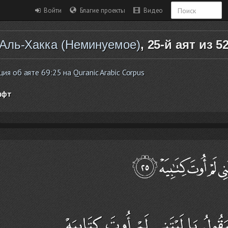
Войти
Благие проекты
Видео
Аль-Хакка (Неминуемое)
, 25-й аят из 5
я об аяте 69:25 на Quranic Arabic Corpus
ифт
يَقُولُ يَا لَيْتَنِي لَمْ أُوتَ كِتَابِيَهْ