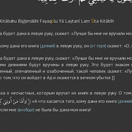
 Kitābah
u
Bi
sh
imālih
i
Fayaq
ū
lu Yā Laytanī La
m
'
Ū
ta Kitābīh
га будет дана в левую руку, скажет: «Лучше бы мне не вручали мо
 кому дана его книга
в левую руку, он
скажет: «О, 
(деяний)
(от горя)
га будет дана в левую руку, скажет: «Лучше бы мне не вручали мо
ими деяниями будут вручены в левую руку. Это будет знаком 
енный, опечаленный и озабоченный, такой человек скажет: «Лу
о том, что он войдет в Ад и окажется в вечном убытке.]]
а о несчастных, которым вручат их книги в левую руку. О том
كِ
أُوتِيَ
مَنْ
وَأَمَّا
﴿
«А что касается того, кому дана его книга
(деяний
если мне
не была бы дана моя книга!
(вообще)