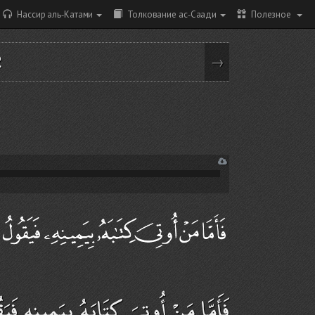
Нассир аль-Катами
Толкование ас-Саади
Полезное
2
→
فَأَمَّا مَنْ أُوتِيَ كِتَابَهُ بِيَمِينِهِ فَي