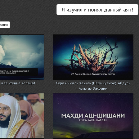
Я изучил и понял данный аят!
олик
ее чтение Корана!
Сура 69 «аль Хакка» (Неминуемое), Абдуль
Азиз аз Захрани