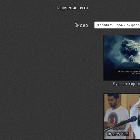
Изучение аята
Видео
Добавить новый видеор
Душераздирающ