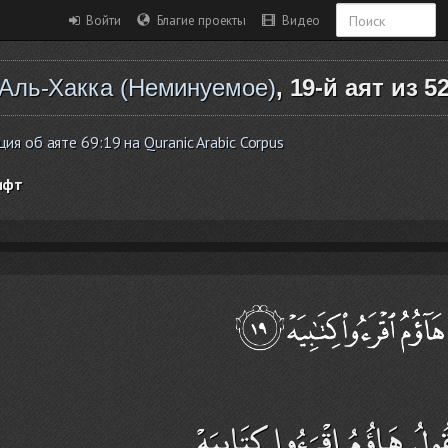
Войти
Благие проекты
Видео
Аль-Хакка (Неминуемое)
, 19-й аят из 5
я об аяте 69:19 на Quranic Arabic Corpus
ифт
َقُولُ هَاؤُمُ اقْرَءُوا كِتَابِيَهْ