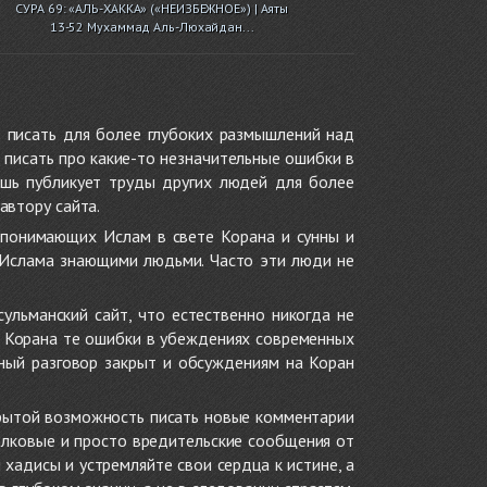
СУРА 69: «АЛЬ-ХАККА» («НЕИЗБЕЖНОЕ») | Аяты
13-52 Мухаммад Аль-Люхайдан...
 писать для более глубоких размышлений над
 писать про какие-то незначительные ошибки в
ишь публикует труды других людей для более
автору сайта.
 понимающих Ислам в свете Корана и сунны и
 Ислама знающими людьми. Часто эти люди не
ульманский сайт, что естественно никогда не
в Корана те ошибки в убеждениях современных
нный разговор закрыт и обсуждениям на Коран
крытой возможность писать новые комментарии
олковые и просто вредительские сообщения от
хадисы и устремляйте свои сердца к истине, а