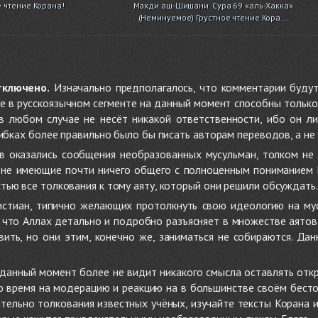
 чтение Корана!
Махди аш-Шишани. Сура 69 «аль-Хакка»
(Неминуемое) Грустное чтение Кора...
тключено.
Изначально предполагалось, что комментарии будут
не в русскоязычном сегменте на данный момент способны только
 в любом случае не несёт никакой ответственности, ибо он л
ибках более правильно было бы писать авторам переводов, а не 
 оказались сообщения необразованных мусульман, толком не
, не имеющие почти ничего общего с полноценным пониманием
ью все толкования к тому аяту, который они решили обсуждать.
стиан, типично желающих протолкнуть свою идеологию на мус
о, что Аллах детально и подробно разъясняет в множестве аято
ить, но они этим, конечно же, заниматься не собираются. Да
в данный момент более не видит никакого смысла оставлять от
ую время на модерацию и реакцию на в большинстве своём бест
тельно толкования известных учёных, изучайте тексты Корана и 