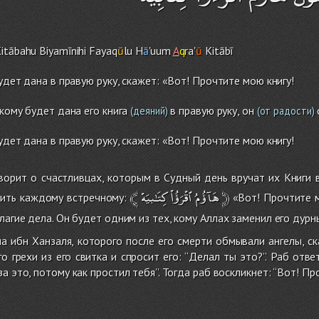
Kitābah
u
Biyamīnih
i
Fayaq
ū
lu H
ā
'uu
m
A
q
ra'
ū
Kitābī
будет дана в правую руку, скажет: «Вот! Прочтите мою книгу!
 кому будет дана его книга
в правую руку, он
(деяний)
(от радости)
будет дана в правую руку, скажет: «Вот! Прочтите мою книгу!
ворит о счастливцах, которым в Судный день вручат их Книги 
﴾
كِتَـٰبيَهْ
ٱقْرَؤُاْ
هَآؤُمُ
﴿
рить каждому встречному:
«Вот! Прочтите мо
лагие дела. Он будет одним из тех, кому Аллах заменил его дур
а ибн Ханзаля, которого после его смерти обмывали ангелы, с
 грехи из его свитка и спросит его: ‘‘Делал ты это?’’. Раб ответи
а это, потому как простил тебя’’. Тогда раб воскликнет: ‘‘Вот! П