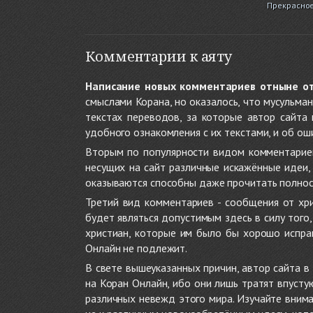
Прекрасное
Комментарии к аяту
Написание новых комментариев отныне о
смыслами Корана, но оказалось, что мусульма
текстах переводов, за которые автор сайта
удобного ознакомления с их текстами, и об ош
Вторым по популярности видом комментариев
несущих на сайт различные искажённые идеи
оказываются способны даже прочитать полност
Третий вид комментариев - сообщения от хри
будет являться допустимым здесь в силу тог
христиан, которые им было бы хорошо исправ
Онлайн не подлежит.
В свете вышеуказанных причин, автор сайта 
на Коран Онлайн, ибо они лишь тратят впуст
различных невежд этого мира. Изучайте внима