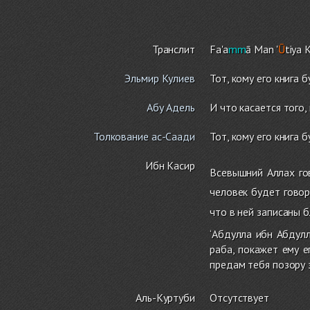
Транслит
Fa'a
mm
ā Man '
Ū
tiya 
Эльмир Кулиев
Тот, кому его книга 
Абу Адель
И что касается того,
Толкование ас-Саади
Тот, кому его книга 
Ибн Касир
Всевышний Аллах го
человек будет гово
что в ней записаны б
‘Абдулла ибн Абдулл
раба, покажет ему его
предам тебя позору з
Аль-Куртуби
Отсутствует