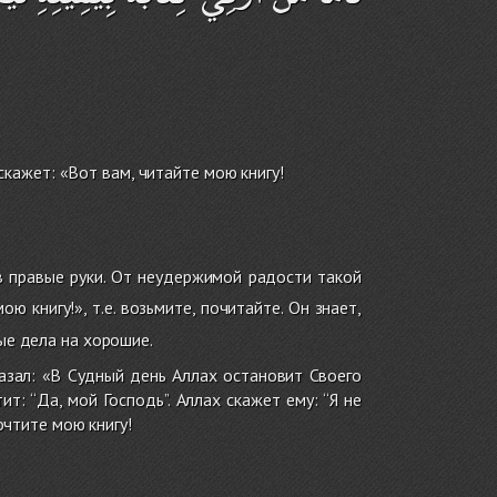
скажет: «Вот вам, читайте мою книгу!
в правые руки. От неудержимой радости такой
ю книгу!», т.е. возьмите, почитайте. Он знает,
ные дела на хорошие.
казал: «В Судный день Аллах остановит Своего
т: ‘‘Да, мой Господь’’. Аллах скажет ему: ‘‘Я не
рочтите мою книгу!