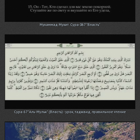
Мухаммад Мукит. Сура 067 "Власть"
Сура 67 "Аль-Мульк" (Власть) - урок, таджвид, правильное чтение