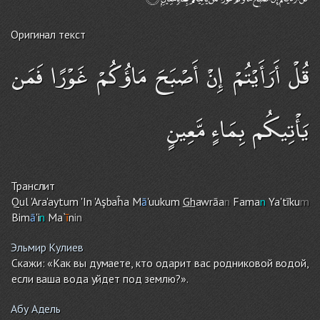
Оригинал текст
قُلْ أَرَأَيْتُمْ إِنْ أَصْبَحَ مَاؤُكُمْ غَوْرًا فَمَن
يَأْتِيكُم بِمَاءٍ مَّعِينٍ
Транслит
Qul 'Ara'aytu
m
'In 'Aşbaĥa M
ā
'uuku
m
Gh
awrāa
n
Fama
n
Ya'tīku
m
Bim
ā
'i
n
Ma`
ī
n
in
Эльмир Кулиев
Скажи: «Как вы думаете, кто одарит вас родниковой водой,
если ваша вода уйдет под землю?».
Абу Адель