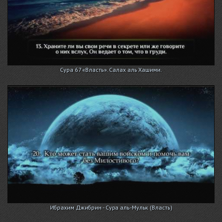
Сура 67 «Власть». Салах аль Хашими.
Ибрахим Джибрин - Сура аль-Мульк (Власть)