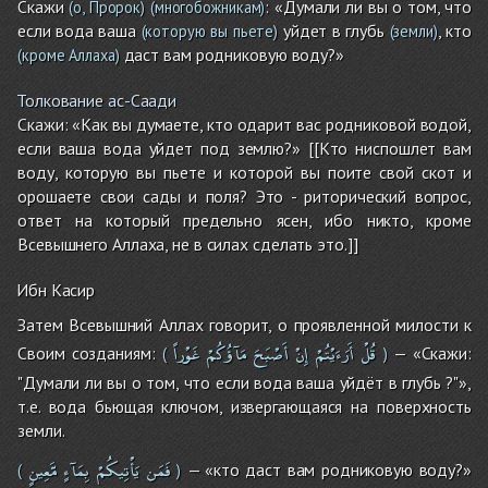
Скажи
: «Думали ли вы о том, что
(о, Пророк)
(многобожникам)
если вода ваша
уйдет в глубь
, кто
(которую вы пьете)
(земли)
даст вам родниковую воду?»
(кроме Аллаха)
Толкование ас-Саади
Скажи: «Как вы думаете, кто одарит вас родниковой водой,
если ваша вода уйдет под землю?» [[Кто ниспошлет вам
воду, которую вы пьете и которой вы поите свой скот и
орошаете свои сады и поля? Это - риторический вопрос,
ответ на который предельно ясен, ибо никто, кроме
Всевышнего Аллаха, не в силах сделать это.]]
Ибн Касир
Затем Всевышний Аллах говорит, о проявленной милости к
قُلْ
أَرَءَيْتُمْ
إِنْ
أَصْبَحَ
مَآؤُكُمْ
غَوْراً
Своим созданиям:
— «Скажи:
(
)
"Думали ли вы о том, что если вода ваша уйдёт в глубь ?"»,
т.е. вода бьющая ключом, извергающаяся на поверхность
земли.
فَمَن
يَأْتِيكُمْ
بِمَآءٍ
مَّعِينٍ
— «кто даст вам родниковую воду?»
(
)