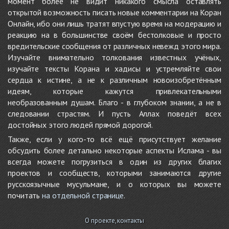
момент более не видит никакого смысла оставлять
открытой возможность писать новые комментарии на Коран
Онлайн, ибо они лишь тратят впустую время на модерацию и
реакцию на в большинстве своём бестолковые и просто
вредительские сообщения от различных невежд этого мира.
Изучайте внимательно толкования известных учёных,
изучайте тексты Корана и хадисы и устремляйте свои
сердца к истине, а не к различным новоизобретённым
идеям, которые кажутся привлекательными
необразованным душам. Благо - в глубоком знании, а не в
следовании страстям. И пусть Аллах поведёт всех
достойных этого людей прямой дорогой.
Также, если у кого-то всё ещё присутствует желание
обсудить более детально некоторые аспекты Ислама - вы
всегда можете погрузиться в один из других благих
проектов и сообществ, которыми занимаются другие
русскоязычные мусульмане, и о которых вы можете
почитать
на отдельной странице
.
О проекте, контакты