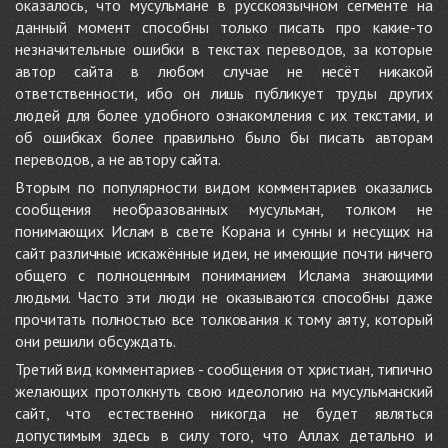
оказалось, что мусульмане в русскоязычном сегменте на
данный момент способны только писать про какие-то
незначительные ошибки в текстах переводов, за которые
автор сайта в любом случае не несёт никакой
ответственности, ибо он лишь публикует труды других
людей для более удобного ознакомления с их текстами, и
об ошибках более правильно было бы писать авторам
переводов, а не автору сайта.
Вторым по популярности видом комментариев оказались
сообщения необразованных мусульман, толком не
понимающих Ислам в свете Корана и сунны и несущих на
сайт различные искажённые идеи, не имеющие почти ничего
общего с полноценным пониманием Ислама знающими
людьми. Часто эти люди не оказываются способны даже
прочитать полностью все толкования к тому аяту, который
они решили обсуждать.
Третий вид комментариев - сообщения от христиан, типично
желающих протолкнуть свою идеологию на мусульманский
сайт, что естественно никогда не будет являться
допустимым здесь в силу того, что Аллах детально и