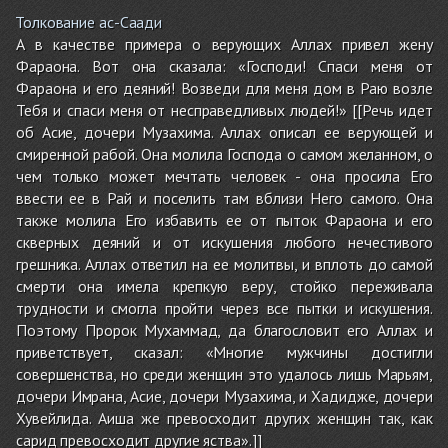
Толкование ас-Саади
А в качестве примера о верующих Аллах привел жену
Фараона. Вот она сказала: «Господи! Спаси меня от
Фараона и его деяний! Возведи для меня дом в Раю возле
Тебя и спаси меня от несправедливых людей!» [[Речь идет
об Асие, дочери Музахима. Аллах описал ее верующей и
смиренной рабой. Она молила Господа о самом желанном, о
чем только может мечтать человек - она просила Его
ввести ее в Рай и поселить там вблизи Него самого. Она
также молила Его избавить ее от пыток Фараона и его
скверных деяний и от искушения любого нечестивого
грешника. Аллах ответил на ее молитвы, и вплоть до самой
смерти она имела крепкую веру, стойко переживала
трудности и смогла пройти через все пытки и искушения.
Поэтому Пророк Мухаммад, да благословит его Аллах и
приветствует, сказал: «Многие мужчины достигли
совершенства, но среди женщин это удалось лишь Марьям,
дочери Имрана, Асие, дочери Музахима, и Хадидже, дочери
Хувейлида. Аиша же превосходит других женщин так, как
сарид превосходит другие яства».]]