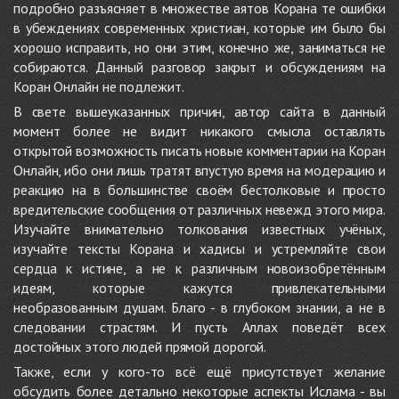
подробно разъясняет в множестве аятов Корана те ошибки
в убеждениях современных христиан, которые им было бы
хорошо исправить, но они этим, конечно же, заниматься не
собираются. Данный разговор закрыт и обсуждениям на
Коран Онлайн не подлежит.
В свете вышеуказанных причин, автор сайта в данный
момент более не видит никакого смысла оставлять
открытой возможность писать новые комментарии на Коран
Онлайн, ибо они лишь тратят впустую время на модерацию и
реакцию на в большинстве своём бестолковые и просто
вредительские сообщения от различных невежд этого мира.
Изучайте внимательно толкования известных учёных,
изучайте тексты Корана и хадисы и устремляйте свои
сердца к истине, а не к различным новоизобретённым
идеям, которые кажутся привлекательными
необразованным душам. Благо - в глубоком знании, а не в
следовании страстям. И пусть Аллах поведёт всех
достойных этого людей прямой дорогой.
Также, если у кого-то всё ещё присутствует желание
обсудить более детально некоторые аспекты Ислама - вы