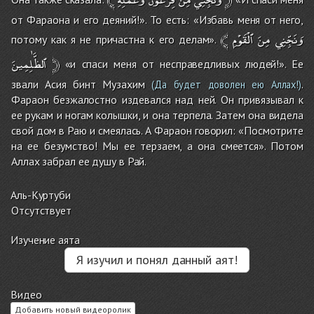
от Фараона и его деяний!». То есть: «Избавь меня от него,
﴾
ٱلْقَوْمِ
مِنَ
وَنَجِّنِي
потому как я не причастна к его делам».
ٱلظَّٰلِمِينَ
﴿
«и спаси меня от несправедливых людей!». Ее
звали Асия бинт Музахим
.
(Да будет доволен ею Аллах!)
Фараон безжалостно издевался над ней. Он привязывал к
ее рукам и ногам колышки, и она терпела. Затем она видела
свой дом в Раю и смеялась. А Фараон говорил: «Посмотрите
на ее безумство! Мы ее терзаем, а она смеется». Потом
Аллах забрал ее душу в Рай.
Аль-Куртуби
Отсутствует
Изучение аята
Я изучил и понял данный аят!
Видео
Добавить новый видеоролик