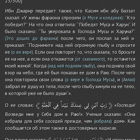
23/500]
Ибн Джарир передает также, что Касим ибн абу Баззат
сказал: «У жены фараона спросили
: ‘‘Кто
(о Мусе и колдунах)
победит?’’ На что она ответила: ‘‘Победят Муса и Харун’’. И
было сказано: ‘‘Ты уверовала в Господа Мусы и Харуна?’’
после чего, он послал за ней и
(Это дошло до фараона)
приказал: ‘‘Поднимите над ней огромную глыбу и спросите
ее
. Если она повторит то, что сказала, то бросьте
(о ее вере)
ее на нее, а если она откажется
, то останется
(от сказанного)
моей женой’’. Когда
, она подняла свой
(над ней подняли глыбу)
взор на небо, где ей был показан ее дом в Раю. После чего
она повторила свои слова
, и
(о вере в Господа Мусы)
(Аллах)
забрал ее душу из тела, после чего глыбу кинули на ее тело,
в которой уже не было души’’».
﴾
ٱلْجَنَّةِ
فِي
بَيْتاً
عِندَكَ
لِي
ٱبْنِ
رَبِّ
﴿
О ее словах:
«Господи!
Возведи мне у Себя дом в Раю!». Ученые сказали: «Она
избрала для себя соседей прежде, чем
дом». Как
(избрала)
сообщается об этом также в достоверных хадисах.
﴾
وَعَمَلِهِ
فِرْعَوْنَ
مِن
وَنَجِّنِي
﴿
Она также сказала:
«И спаси меня