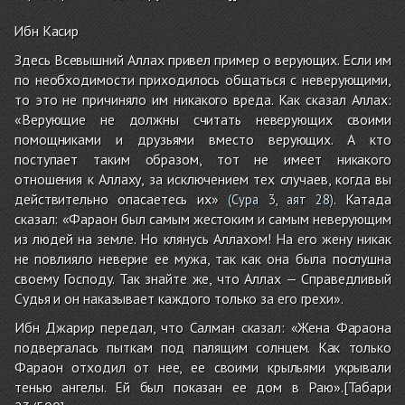
Ибн Касир
Здесь Всевышний Аллах привел пример о верующих. Если им
по необходимости приходилось общаться с неверующими,
то это не причиняло им никакого вреда. Как сказал Аллах:
«Верующие не должны считать неверующих своими
помощниками и друзьями вместо верующих. А кто
поступает таким образом, тот не имеет никакого
отношения к Аллаху, за исключением тех случаев, когда вы
действительно опасаетесь их»
. Катада
(
Сура 3, аят 28
)
сказал: «Фараон был самым жестоким и самым неверующим
из людей на земле. Но клянусь Аллахом! На его жену никак
не повлияло неверие ее мужа, так как она была послушна
своему Господу. Так знайте же, что Аллах — Справедливый
Судья и он наказывает каждого только за его грехи».
Ибн Джарир передал, что Салман сказал: «Жена Фараона
подвергалась пыткам под палящим солнцем. Как только
Фараон отходил от нее, ее своими крыльями укрывали
тенью ангелы. Ей был показан ее дом в Раю».[Табари