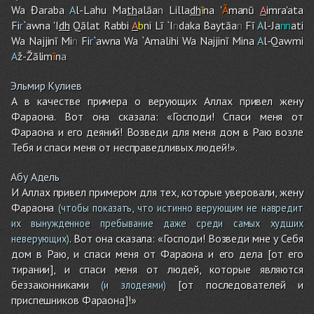
Wa Đaraba
A
l-Lah
u
Ma
th
alāa
n
Lilla
dh
ī
na '
Ā
manū
A
i
m
ra'ata
Fi
r
`awna 'I
dh
Qālat Rabbi
A
b
ni Lī `I
n
daka Baytāa
n
Fī
A
l-Ja
nn
ati
Wa Najjinī Mi
n
Fi
r
`awna Wa `Amalih
i
Wa Najjinī Mina
A
l-Qawmi
A
ž-Žālim
ī
n
a
Эльмир Кулиев
А в качестве примера о верующих Аллах привел жену
Фараона. Вот она сказала: «Господи! Спаси меня от
Фараона и его деяний! Возведи для меня дом в Раю возле
Тебя и спаси меня от несправедливых людей!».
Абу Адель
И Аллах привел примером для тех, которые уверовали, жену
Фараона
(чтобы показать, что истинно верующим не навредит
их вынужденное пребывание даже среди самых худших
. Вот она сказала: «Господи! Возведи мне у Себя
неверующих)
дом в Раю, и спаси меня от Фараона и его дела [от его
тирании], и спаси меня от людей, которые являются
беззаконниками
[от последователей и
(и злодеями)
приспешников Фараона]!»