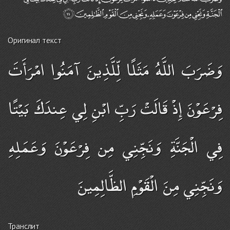
Оригинал текст
وَضَرَبَ اللَّهُ مَثَلًا لِّلَّذِينَ آمَنُوا امْرَأَتَ
فِرْعَوْنَ إِذْ قَالَتْ رَبِّ ابْنِ لِي عِندَكَ بَيْتًا
فِي الْجَنَّةِ وَنَجِّنِي مِن فِرْعَوْنَ وَعَمَلِهِ
وَنَجِّنِي مِنَ الْقَوْمِ الظَّالِمِينَ
Транслит