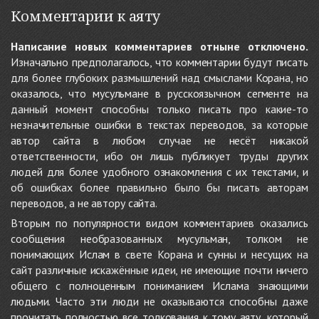
Комментарии к аяту
Написание новых комментариев отныне отключено.
Изначально предполагалось, что комментарии будут писать
для более глубоких размышлений над смыслами Корана, но
оказалось, что мусульмане в русскоязычном сегменте на
данный момент способны только писать про какие-то
незначительные ошибки в текстах переводов, за которые
автор сайта в любом случае не несёт никакой
ответственности, ибо он лишь публикует труды других
людей для более удобного ознакомления с их текстами, и
об ошибках более правильно было бы писать авторам
переводов, а не автору сайта.
Вторым по популярности видом комментариев оказались
сообщения необразованных мусульман, толком не
понимающих Ислам в свете Корана и сунны и несущих на
сайт различные искажённые идеи, не имеющие почти ничего
общего с полноценным пониманием Ислама знающими
людьми. Часто эти люди не оказываются способны даже
прочитать полностью все толкования к тому аяту, который