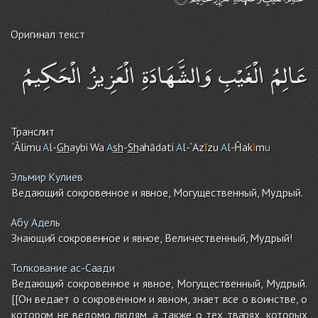
Оригинал текст
عَالِمُ الْغَيْبِ وَالشَّهَادَةِ الْعَزِيزُ الْحَكِيمُ
Транслит
`Ālimu
A
l-
Gh
aybi Wa
A
sh
-
Sh
ahādati
A
l-`Az
ī
zu
A
l-Ĥak
ī
m
u
Эльмир Кулиев
Ведающий сокровенное и явное, Могущественный, Мудрый.
Абу Адель
Знающий сокровенное и явное, Величественный, Мудрый!
Толкование ас-Саади
Ведающий сокровенное и явное, Могущественный, Мудрый.
[[Он ведает о сокровенном и явном, знает все о воинстве, о
котором не ведомо людям, а также о тех тварях, которых