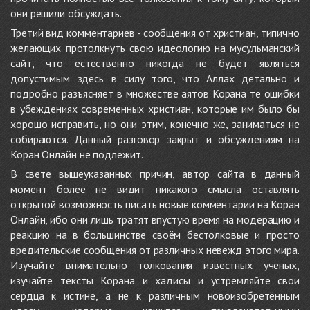
они решили обсуждать.
Третий вид комментариев - сообщения от христиан, типично
желающих протолкнуть свою идеологию на мусульманский
сайт, что естественно никогда не будет являться
допустимым здесь в силу того, что Аллах детально и
подробно разъясняет в множестве аятов Корана те ошибки
в убеждениях современных христиан, которые им было бы
хорошо исправить, но они этим, конечно же, заниматься не
собираются. Данный разговор закрыт и обсуждениям на
Коран Онлайн не подлежит.
В свете вышеуказанных причин, автор сайта в данный
момент более не видит никакого смысла оставлять
открытой возможность писать новые комментарии на Коран
Онлайн, ибо они лишь тратят впустую время на модерацию и
реакцию на в большинстве своём бестолковые и просто
вредительские сообщения от различных невежд этого мира.
Изучайте внимательно толкования известных учёных,
изучайте тексты Корана и хадисы и устремляйте свои
сердца к истине, а не к различным новоизобретённым