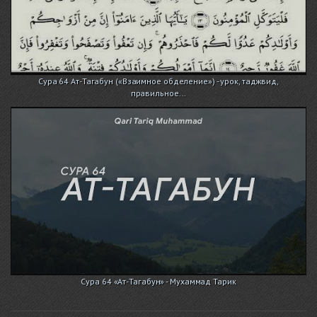
Сура 64 Ат-Тагабун («Взаимное обделение») - урок, таджвид,
правильное...
Сура 64 «Ат-Тагабун» - Мухаммад Тарик