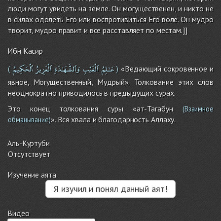
люди могут увидеть на земле. Он могущественен, и никто не
в силах одолеть Его или воспротивиться Его воле. Он мудро
творит, мудро правит и все расставляет по местам.]]
Ибн Касир
عَـٰلِمُ
ٱلْغَيْبِ
وَٱلشَّهَـٰدَةِ
ٱلْعَزِيزُ
ٱلْحَكِيمُ
«Ведающий сокровенное и
(
)
явное, Могущественный, Мудрый». Толкование этих слов
неоднократно приводилось в предыдущих сурах.
Это конец толкования суры «ат-Тагабун
(Взаимное
». Вся хвала и благодарность Аллаху.
обманывание)
Аль-Куртуби
Отсутствует
Изучение аята
Я изучил и понял данный аят!
Видео