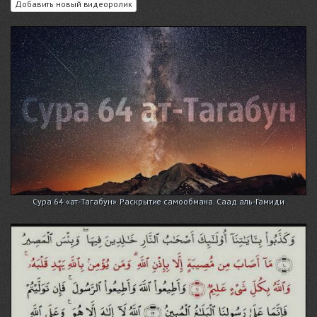
Добавить новый видеоролик
Сура 64 «ат-Тагабун». Раскрытие самообмана. Саад аль-Гамиди