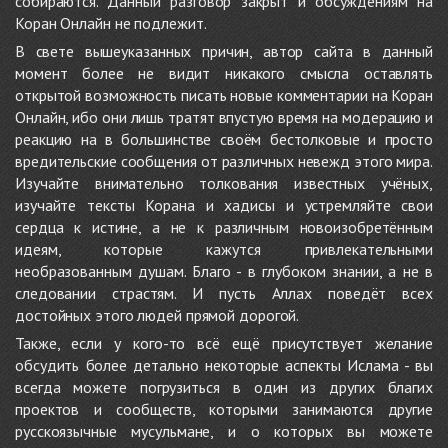
собираются. Данный разговор закрыт и обсуждениям на
Коран Онлайн не подлежит.
В свете вышеуказанных причин, автор сайта в данный
момент более не видит никакого смысла оставлять
открытой возможность писать новые комментарии на Коран
Онлайн, ибо они лишь тратят впустую время на модерацию и
реакцию на в большинстве своём бестолковые и просто
вредительские сообщения от различных невежд этого мира.
Изучайте внимательно толкования известных учёных,
изучайте тексты Корана и хадисы и устремляйте свои
сердца к истине, а не к различным новоизобретённым
идеям, которые кажутся привлекательными
необразованным душам. Благо - в глубоком знании, а не в
следовании страстям. И пусть Аллах поведёт всех
достойных этого людей прямой дорогой.
Также, если у кого-то всё ещё присутствует желание
обсудить более детально некоторые аспекты Ислама - вы
всегда можете погрузиться в один из других благих
проектов и сообществ, которыми занимаются другие
русскоязычные мусульмане, и о которых вы можете