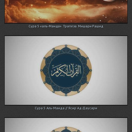
Сура 5 «аль-Маида». Трапеза. Мишари Рашид
Сура 5 Аль-Маида // Ясир Ад-Даусари