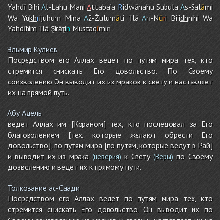
Yahdī Bihi
A
l-Lah
u
Mani
A
ttaba`a
R
iđwānah
u
Subula
A
s-Sal
ā
mi
Wa Yu
kh
r
ijuhu
m
Mina
A
ž-Žulum
ā
ti 'Ilá
A
n
-N
ū
r
i Bi'i
dh
nih
i
Wa
Yahdīhi
m
'Ilá Şirāţi
n
Mustaq
ī
m
in
Эльмир Кулиев
Посредством его Аллах ведет по путям мира тех, кто
стремится снискать Его довольство. По Своему
соизволению Он выводит их из мраков к свету и наставляет
их на прямой путь.
Абу Адель
ведет Аллах им [Кораном] тех, кто последовал за Его
благоволением [тех, которые желают обрести Его
довольство], по путям мира [по путям, которые ведут в Рай]
и выводит их из мрака
к Свету
по Своему
(неверия)
(Веры)
дозволению и ведет их к прямому пути.
Толкование ас-Саади
Посредством его Аллах ведет по путям мира тех, кто
стремится снискать Его довольство. Он выводит их по
Своему соизволению из мраков к свету и наставляет их на