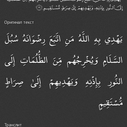
Оригинал текст
يَهْدِي بِهِ اللَّهُ مَنِ اتَّبَعَ رِضْوَانَهُ سُبُلَ
السَّلَامِ وَيُخْرِجُهُم مِّنَ الظُّلُمَاتِ إِلَى
النُّورِ بِإِذْنِهِ وَيَهْدِيهِمْ إِلَىٰ صِرَاطٍ
مُّسْتَقِيمٍ
Транслит