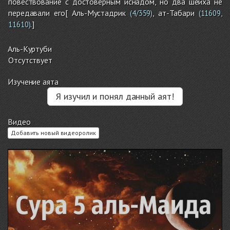
повествование с достоверным иснадом, но два шейха не
передавали его[ Аль-Мустадрик
, ат-Табари
(4/359)
(11609,
.]
11610)
Аль-Куртуби
Отсутствует
Изучение аята
Я изучил и понял данный аят!
Видео
Добавить новый видеоролик