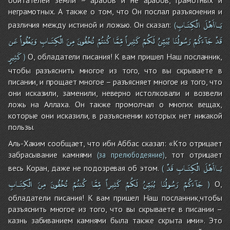
неграмотных. А также о том, что Он послал разъяснения и
يَـاأَهْلَ
الْكِتَـابِ
различия между истиной и ложью. Он сказал:
(
قَدْ
جَآءَكُمْ
رَسُولُنَا
يُبَيِّنُ
لَكُمْ
كَثِيراً
مِّمَّا
كُنتُمْ
تُخْفُونَ
مِنَ
الْكِتَـابِ
وَيَعْفُواْ
عَن
كَثِيرٍ
О, обладатели писания! К вам пришел Наш посланник,
)
чтобы разъяснить многое из того, что вы скрываете в
писании, и прощает многое – разъясняет многое из того, что
они исказили, заменили, неверно истолковали и возвели
ложь на Аллаха. Он также промолчал о многих вещах,
которые они исказили, в разъяснении которых нет никакой
пользы.
Аль-Хаким сообщает, что ибн Аббас сказал: «Кто отрицает
забрасывание камнями
, тот отрицает
(за прелюбодеяние)
يَـاأَهْلَ
الْكِتَـابِ
قَدْ
весь Коран, даже не подозревая об этом.
(
جَآءَكُمْ
رَسُولُنَا
يُبَيِّنُ
لَكُمْ
كَثِيراً
مِّمَّا
كُنتُمْ
تُخْفُونَ
مِنَ
الْكِتَـابِ
О,
)
обладатели писания! К вам пришел Наш посланник,чтобы
разъяснить многое из того, что вы скрываете в писании –
казнь забиванием камнями была также скрыта ими». Это