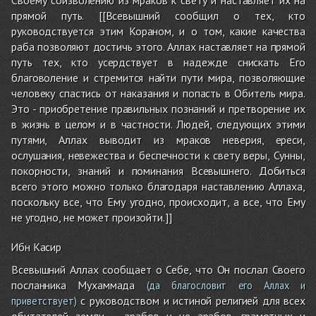
прямой путь. [[Всевышний сообщил о тех, кто
руководствуется этим Кораном, и о том, какие качества
раба позволяют достичь этого. Аллах наставляет на прямой
путь тех, кто усердствует в надежде снискать Его
благоволение и стремится найти пути мира, позволяющие
человеку спастись от наказания и попасть в Обитель мира.
Это - приобретение правильных познаний и претворение их
в жизнь в целом и в частности. Людей, следующих этими
путями, Аллах выводит из мраков неверия, ереси,
ослушания, невежества и беспечности к свету веры, Сунны,
покорности, знаний и поминания Всевышнего. Добиться
всего этого можно только благодаря наставлению Аллаха,
поскольку все, что Ему угодно, происходит, а все, что Ему
не угодно, не может произойти.]]
Ибн Касир
Всевышний Аллах сообщает о Себе, что Он послал Своего
посланника Мухаммада
(да благословит его Аллах и
с руководством и истиной религией для всех
приветствует)
обитателей земли – арабов и не арабов, грамотных и