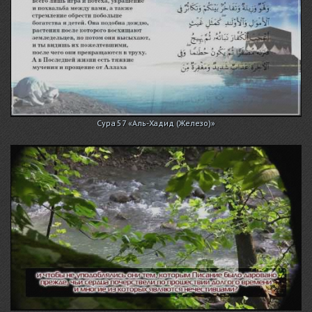
Сура 57 «Аль-Хадид (Железо)»