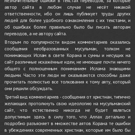
незначительные ошибки в текстах переводов, за которые
автор сайта в любом случае не несёт никакой
ответственности, ибо он лишь публикует труды других
людей для более удобного ознакомления с их текстами, и
об ошибках более правильно было бы писать авторам
переводов, а не автору сайта.
Вторым по популярности видом комментариев оказались
сообщения необразованных мусульман, толком не
понимающих Ислам в свете Корана и сунны и несущих на
сайт различные искажённые идеи, не имеющие почти ничего
общего с полноценным пониманием Ислама знающими
людьми. Часто эти люди не оказываются способны даже
прочитать полностью все толкования к тому аяту, который
они решили обсуждать.
Третий вид комментариев - сообщения от христиан, типично
желающих протолкнуть свою идеологию на мусульманский
сайт, что естественно никогда не будет являться
допустимым здесь в силу того, что Аллах детально и
подробно разъясняет в множестве аятов Корана те ошибки
в убеждениях современных христиан, которые им было бы