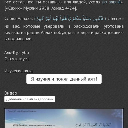
все остальное ты оставишь для людей, уходя
».
(из жизни)
[«Сахих» Муслим 2958, Ахмад 4/24].
فَٱلّذِينَ
ءَامَنُواْ
مِنكُمْ
وَأَنفَقُواْ
لَهُمْ
أَجْرٌ
كَبِيرٌ
Слова Аллаха:
«Тем же
(
)
из вас, которые уверовали и расходовали, уготована
великая награда». Аллах побуждает к вере и расходованию
в подчинении.
Аль-Куртуби
Отсутствует
Изучение аята
Я изучил и понял данный аят!
Видео
Добавить новый видеоролик