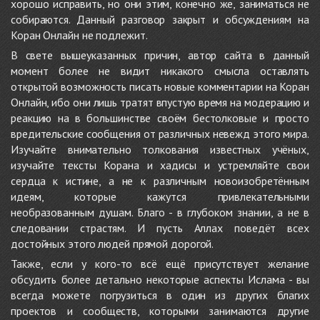
хорошо исправить, но они этим, конечно же, заниматься не
собираются. Данный разговор закрыт и обсуждениям на
Коран Онлайн не подлежит.
В свете вышеуказанных причин, автор сайта в данный
момент более не видит никакого смысла оставлять
открытой возможность писать новые комментарии на Коран
Онлайн, ибо они лишь тратят впустую время на модерацию и
реакцию на в большинстве своём бестолковые и просто
вредительские сообщения от различных невежд этого мира.
Изучайте внимательно толкования известных учёных,
изучайте тексты Корана и хадисы и устремляйте свои
сердца к истине, а не к различным новоизобретённым
идеям, которые кажутся привлекательными
необразованным душам. Благо - в глубоком знании, а не в
следовании страстям. И пусть Аллах поведёт всех
достойных этого людей прямой дорогой.
Также, если у кого-то всё ещё присутствует желание
обсудить более детально некоторые аспекты Ислама - вы
всегда можете погрузиться в один из других благих
проектов и сообществ, которыми занимаются другие