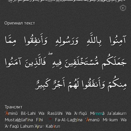
Оригинал текст
آمِنُوا بِاللَّهِ وَرَسُولِهِ وَأَنفِقُوا مِمَّا
جَعَلَكُم مُّسْتَخْلَفِينَ فِيهِ ۖ فَالَّذِينَ آمَنُوا
مِنكُمْ وَأَنفَقُوا لَهُمْ أَجْرٌ كَبِيرٌ
Транслит
'
Ā
minū Bil-Lah
i
Wa Rasūlih
i
Wa 'A
n
fiqū Mi
mm
ā Ja`alaku
m
Musta
kh
laf
ī
na F
ī
h
i
Fa-Al-La
dh
ī
na '
Ā
manū Mi
n
ku
m
Wa
'A
n
faqū Lahu
m
'A
j
ru
n
Kab
ī
r
un