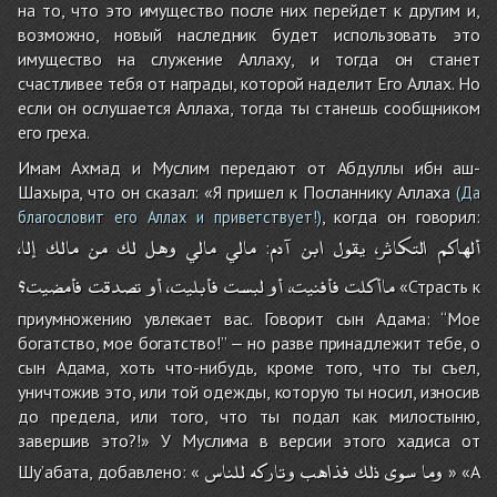
на то, что это имущество после них перейдет к другим и,
возможно, новый наследник будет использовать это
имущество на служение Аллаху, и тогда он станет
счастливее тебя от награды, которой наделит Его Аллах. Но
если он ослушается Аллаха, тогда ты станешь сообщником
его греха.
Имам Ахмад и Муслим передают от Абдуллы ибн аш-
Шахыра, что он сказал: «Я пришел к Посланнику Аллаха
(Да
, когда он говорил:
благословит его Аллах и приветствует!)
،ألهاكم
التكاثر،
يقول
ابن
آدم
مالي
مالي
وهل
لك
من
مالك
إلا
:
ماأكلت
فأفنيت،
أو
لبست
فأبليت،
أو
تصدقت
فأمضيت؟
«Страсть к
приумножению увлекает вас. Говорит сын Адама: ‘‘Мое
богатство, мое богатство!’’ — но разве принадлежит тебе, о
сын Адама, хоть что-нибудь, кроме того, что ты съел,
уничтожив это, или той одежды, которую ты носил, износив
до предела, или того, что ты подал как милостыню,
завершив это?!» У Муслима в версии этого хадиса от
وما
سوى
ذلك
فذاهب
وتاركه
للناس
Шу’абата, добавлено: «
» «А