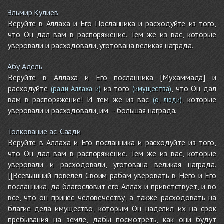
Эльмир Кулиев
Веруйте в Аллаха и Его Посланника и расходуйте из того,
что Он дал вам в распоряжение. Тем же из вас, которые
уверовали и расходовали, уготована великая награда.
Абу Адель
Веруйте в Аллаха и Его посланника [Мухаммада] и
расходуйте
из того
, что Он дал
(ради Аллаха и)
(имущества)
вам в распоряжение! И тем же из вас
, которые
(о, люди)
уверовали и расходовали, им – большая награда.
Толкование ас-Саади
Веруйте в Аллаха и Его посланника и расходуйте из того,
что Он дал вам в распоряжение. Тем же из вас, которые
уверовали и расходовали, уготована великая награда.
[[Всевышний повелел Своим рабам уверовать в Него и Его
посланника, да благословит его Аллах и приветствует, и во
все, что он принес человечеству, а также расходовать на
благие дела имущество, которым Он наделил их на срок
пребывания на земле, дабы посмотреть, как они будут