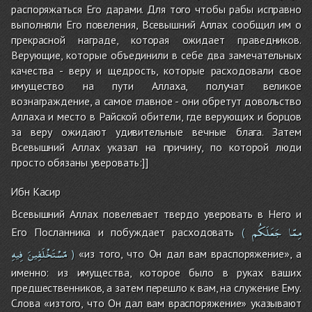
распоряжаться Его дарами. Для того чтобы рабы исправно
выполняли Его повеления, Всевышний Аллах сообщил им о
прекрасной награде, которая ожидает праведников.
Верующие, которые объединили в себе два замечательных
качества - веру и щедрость, которые расходовали свое
имущество на пути Аллаха, получат великое
вознаграждение, а самое главное - они обретут довольство
Аллаха и место в Райской обители, где верующих и борцов
за веру ожидают удивительные вечные блага. Затем
Всевышний Аллах указал на причину, по которой люди
просто обязаны уверовать:]]
Ибн Касир
Всевышний Аллах повелевает твердо уверовать в Него и
مِمّا
جَعَلَكُم
Его Посланника и побуждает расходовать
(
مّسْتَخْلَفِينَ
فِيهِ
«из того, что Он дал вам враспоряжение», а
)
именно: из имущества, которое было в руках ваших
предшественников, а затем перешло к вам, на служение Ему.
Слова «изтого, что Он дал вам враспоряжение» указывают