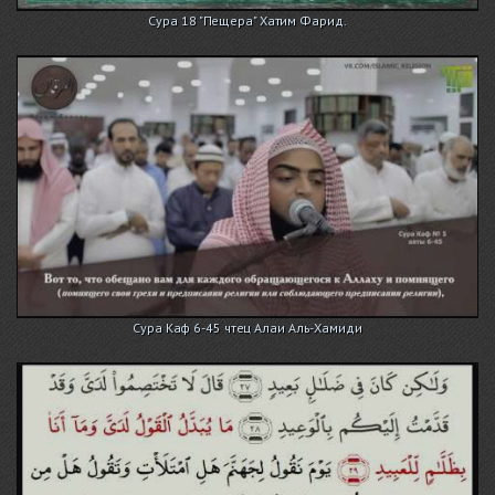
Сура 18 "Пещера" Хатим Фарид.
Сура Каф 6-45 чтец Алаи Аль-Хамиди