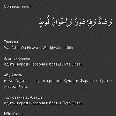
Оригинал текст
وَعَادٌ وَفِرْعَوْنُ وَإِخْوَانُ لُوطٍ
Транслит
Wa `
Ā
du
n
Wa Fi
r
`awnu Wa 'I
kh
w
ā
nu Lūţ
in
Эльмир Кулиев
адиты, народ Фараона и братья Лута
,
(Лота)
Абу Адель
и ‘Ад [‘адиты – народ пророка Худа], и Фараон, и братья
[народ] Лута,
Толкование ас-Саади
адиты, народ Фараона и братья Лута
,
(Лота)
Ибн Касир