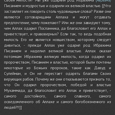
(Авраама)
Писанием и мудростью и одарили их великой властью. [[Что
заставляет их говорить столь чудовищные слова? Разве они
являются сотоварищами Аллаха и могут отдавать
предпочтение, чему пожелают? Или же они завидуют тому,
чем Аллах одарил Посланника, да благословит его Аллах и
приветствует, и правоверных? Если так, то ведь подобная
милость Его не является новшеством, которому следует
дивиться, - прежде Аллах уже одарил род Ибрахима
Писанием и наделил великой властью. Аллах оказал
потомкам Ибрахима великую милость, когда одарил их
пророчеством, Писанием и властью, которой были почтены
некоторые из Божьих пророков, такие как Давуд и
Сулейман, и Он не перестает одарять благами Своих
верующих рабов. Почему же они отказываются признать то,
что Он одарил пророчеством, победой и властью
Мухаммада, да благословит его Аллах и приветствует, -
самого достойного, самого славного, самого
осведомленного об Аллахе и самого богобоязненного из
людей?!!]]