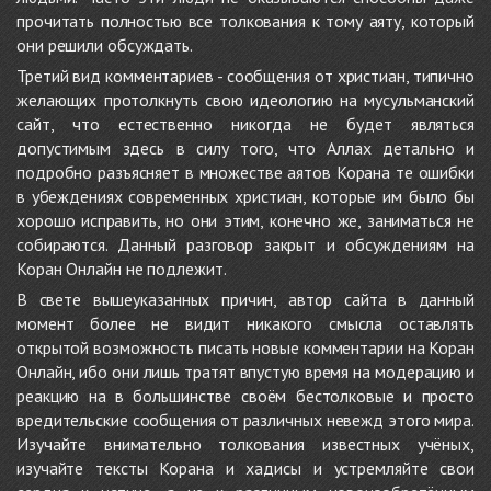
прочитать полностью все толкования к тому аяту, который
они решили обсуждать.
Третий вид комментариев - сообщения от христиан, типично
желающих протолкнуть свою идеологию на мусульманский
сайт, что естественно никогда не будет являться
допустимым здесь в силу того, что Аллах детально и
подробно разъясняет в множестве аятов Корана те ошибки
в убеждениях современных христиан, которые им было бы
хорошо исправить, но они этим, конечно же, заниматься не
собираются. Данный разговор закрыт и обсуждениям на
Коран Онлайн не подлежит.
В свете вышеуказанных причин, автор сайта в данный
момент более не видит никакого смысла оставлять
открытой возможность писать новые комментарии на Коран
Онлайн, ибо они лишь тратят впустую время на модерацию и
реакцию на в большинстве своём бестолковые и просто
вредительские сообщения от различных невежд этого мира.
Изучайте внимательно толкования известных учёных,
изучайте тексты Корана и хадисы и устремляйте свои