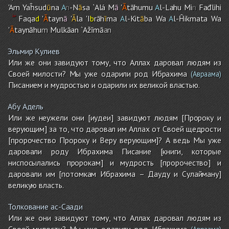
'A
m
Yaĥsud
ū
na
A
n
-N
ā
sa `Alá M
ā
'
Ā
tāhumu
A
l-Lah
u
Mi
n
Fađlih
i
Faqa
d
'
Ā
tayn
ā
'
Ā
la 'I
b
rāh
ī
ma
A
l-Kit
ā
ba Wa
A
l-Ĥikmata Wa
'
Ā
taynāhu
m
Mulkāan `Ažīmā
an
Эльмир Кулиев
Или же они завидуют тому, что Аллах даровал людям из
Своей милости? Мы уже одарили род Ибрахима
(Авраама)
Писанием и мудростью и одарили их великой властью.
Абу Адель
Или же неужели они [иудеи] завидуют людям [Пророку и
верующим] за то, что даровал им Аллах от Своей щедрости
[пророчество Пророку и Веру верующим]? А ведь Мы уже
даровали роду Ибрахима Писание [книги, которые
ниспосылались пророкам] и мудрость [пророчество] и
даровали им [потомкам Ибрахима – Дауду и Сулайману]
великую власть.
Толкование ас-Саади
Или же они завидуют тому, что Аллах даровал людям из
Своей милости? Мы уже одарили род Ибрахима