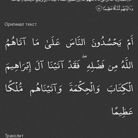
Оригинал текст
أَمْ يَحْسُدُونَ النَّاسَ عَلَىٰ مَا آتَاهُمُ
اللَّهُ مِن فَضْلِهِ ۖ فَقَدْ آتَيْنَا آلَ إِبْرَاهِيمَ
الْكِتَابَ وَالْحِكْمَةَ وَآتَيْنَاهُم مُّلْكًا
عَظِيمًا
Транслит