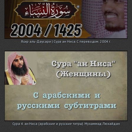
Ясир аль-Даусари | Сура ан Ниса. С переводом. 2004 г.
Сура 4. ан Ниса (арабские и русские титры). Мухаммад Люхайдан