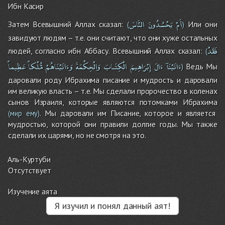
Ибн Касир
أَمْ
يَحْسُدُونَ
النَّاسَ
Затем Всевышний Аллах сказал:
Или они
(
)
завидуют людям – т.е. они считают, что они хуже остальных
فَقَدْ
людей, согласно ибн Аббасу. Всевышний Аллах сказал:
(
ءَاتَيْنَآ
ءَالَ
إِبْرَاهِيمَ
الْكِتَـابَ
وَالْحِكْمَةَ
وَءَاتَيْنَاهُمْ
مُّلْكاً
عَظِيماً
Ведь Мы
)
даровали роду Ибрахима писание и мудрость и даровали
им великую власть – т.е. Мы сделали пророчество в коленах
сынов Израиля, которые являются потомками Ибрахима
. Мы даровали им Писание, которое и является
(мир ему)
мудростью, которой они правили долгие годы. Мы также
сделали их царями, но не смотря на это.
Аль-Куртуби
Отсутствует
Изучение аята
Я изучил и понял данный аят!