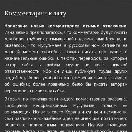
Комментарии к аяту
Написание новых комментариев отныне отключено.
Изначально предполагалось, что комментарии будут писать
для более глубоких размышлений над смыслами Корана, но
оказалось, что мусульмане в русскоязычном сегменте на
данный момент способны только писать про какие-то
незначительные ошибки в текстах переводов, за которые
автор сайта в любом случае не несёт никакой
ответственности, ибо он лишь публикует труды других
людей для более удобного ознакомления с их текстами, и
об ошибках более правильно было бы писать авторам
переводов, а не автору сайта.
Вторым по популярности видом комментариев оказались
сообщения необразованных мусульман, толком не
понимающих Ислам в свете Корана и сунны и несущих на
сайт различные искажённые идеи, не имеющие почти ничего
общего с полноценным пониманием Ислама знающими
людьми. Часто эти люди не оказываются способны даже