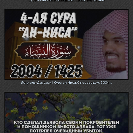
Ясир аль-Даусари | Сура ан Ниса. С переводом. 2004 г.