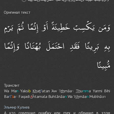
Оригинал текст
وَمَن يَكْسِبْ خَطِيئَةً أَوْ إِثْمًا ثُمَّ يَرْمِ
بِهِ بَرِيئًا فَقَدِ احْتَمَلَ بُهْتَانًا وَإِثْمًا
مُّبِينًا
Транслит
Wa Ma
n
Yaksi
b
Kh
aţ
ī
'atan 'Aw 'I
th
māa
n
Th
u
mm
a Yarmi Bih
i
Ba
r
ī
'
ā
a
n
Faqadi
A
ĥtamala Buhtānāa
n
Wa 'I
th
māa
n
Mubīnā
an
Эльмир Кулиев
А кто совершил ошибку или грех и обвинил в этом