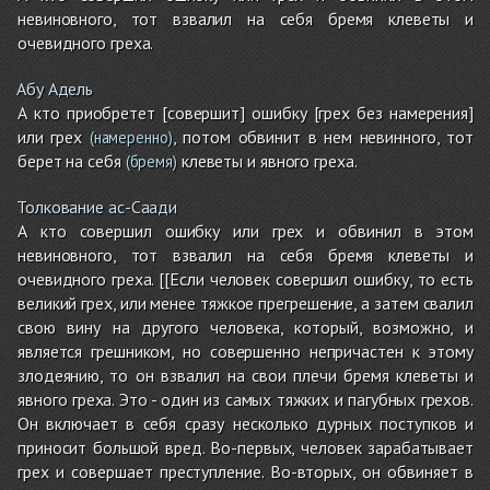
невиновного, тот взвалил на себя бремя клеветы и
очевидного греха.
Абу Адель
А кто приобретет [совершит] ошибку [грех без намерения]
или грех
, потом обвинит в нем невинного, тот
(намеренно)
берет на себя
клеветы и явного греха.
(бремя)
Толкование ас-Саади
А кто совершил ошибку или грех и обвинил в этом
невиновного, тот взвалил на себя бремя клеветы и
очевидного греха. [[Если человек совершил ошибку, то есть
великий грех, или менее тяжкое прегрешение, а затем свалил
свою вину на другого человека, который, возможно, и
является грешником, но совершенно непричастен к этому
злодеянию, то он взвалил на свои плечи бремя клеветы и
явного греха. Это - один из самых тяжких и пагубных грехов.
Он включает в себя сразу несколько дурных поступков и
приносит большой вред. Во-первых, человек зарабатывает
грех и совершает преступление. Во-вторых, он обвиняет в