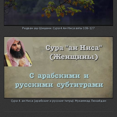
Ридван аш-Шишани. Сура 4 Ан-Ниса аяты 106-127
Сура 4. ан Ниса (арабские и русские титры). Мухаммад Люхайдан