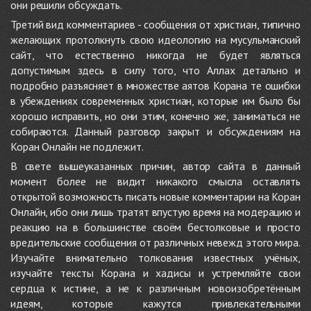
они решили обсуждать.
Третий вид комментариев - сообщения от христиан, типично
желающих протолкнуть свою идеологию на мусульманский
сайт, что естественно никогда не будет являться
допустимым здесь в силу того, что Аллах детально и
подробно разъясняет в множестве аятов Корана те ошибки
в убеждениях современных христиан, которые им было бы
хорошо исправить, но они этим, конечно же, заниматься не
собираются. Данный разговор закрыт и обсуждениям на
Коран Онлайн не подлежит.
В свете вышеуказанных причин, автор сайта в данный
момент более не видит никакого смысла оставлять
открытой возможность писать новые комментарии на Коран
Онлайн, ибо они лишь тратят впустую время на модерацию и
реакцию на в большинстве своём бестолковые и просто
вредительские сообщения от различных невежд этого мира.
Изучайте внимательно толкования известных учёных,
изучайте тексты Корана и хадисы и устремляйте свои
сердца к истине, а не к различным новоизобретённым
идеям, которые кажутся привлекательными