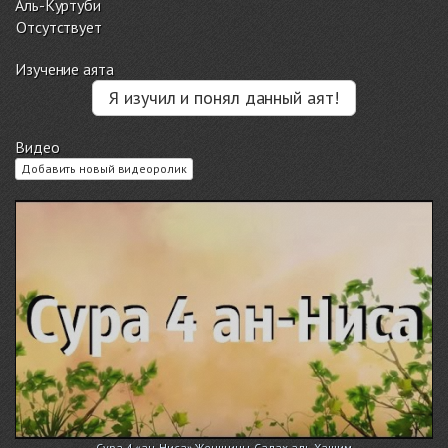
Аль-Куртуби
Отсутствует
Изучение аята
Я изучил и понял данный аят!
Видео
Добавить новый видеоролик
Сура 4 «ан-Ниса» Женщины. Салах аль-Хашим