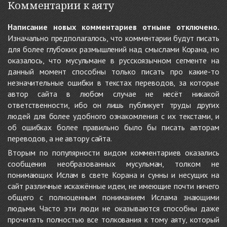
Комментарии к аяту
Написание новых комментариев отныне отключено.
Изначально предполагалось, что комментарии будут писать
для более глубоких размышлений над смыслами Корана, но
оказалось, что мусульмане в русскоязычном сегменте на
данный момент способны только писать про какие-то
незначительные ошибки в текстах переводов, за которые
автор сайта в любом случае не несёт никакой
ответственности, ибо он лишь публикует труды других
людей для более удобного ознакомления с их текстами, и
об ошибках более правильно было бы писать авторам
переводов, а не автору сайта.
Вторым по популярности видом комментариев оказались
сообщения необразованных мусульман, толком не
понимающих Ислам в свете Корана и сунны и несущих на
сайт различные искажённые идеи, не имеющие почти ничего
общего с полноценным пониманием Ислама знающими
людьми. Часто эти люди не оказываются способны даже
прочитать полностью все толкования к тому аяту, который