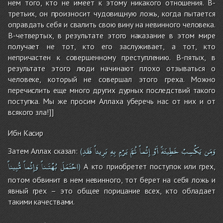
нем того, кто не имеет к этому никакого отношения. В-
третьих, он произносит чудовищную ложь, когда пытается
оправдать себя и свалить свою вину на невинного человека.
В-четвертых, в результате этого наказание в этом мире
получает не тот, кто его заслуживает, а тот, кто
непричастен к совершенному преступлению. В-пятых, в
результате этого люди начинают плохо отзываться о
человеке, который не совершал этого греха. Можно
перечислить еще много других дурных последствий такого
поступка. Мы же просим Аллаха уберечь нас от них и от
всякого зла!]]
Ибн Касир
وَمَن
يَكْسِبْ
خَطِيئَةً
أَوْ
إِثْماً
ثُمَّ
يَرْمِ
بِهِ
بَرِيئاً
فَقَدِ
Затем Аллах сказал:
(
احْتَمَلَ
بُهْتَـناً
وَإِثْماً
مُّبِيناً
А кто приобретет поступок или грех,
)
потом обвинит в нем невинного, тот берет на себя ложь и
явный грех – это общее порицание всех, кто обладает
такими качествами.