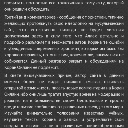
прочитать полностью все толкования к тому аяту, который
они решили обсуждать.
Третий вид комментариев - сообщения от христиан, типично
желающих протолкнуть свою идеологию на мусульманский
сайт, что естественно никогда не будет являться
допустимым здесь в силу того, что Аллах детально и
подробно разъясняет в множестве аятов Корана те ошибки
в убеждениях современных христиан, которые им было бы
хорошо исправить, но они этим, конечно же, заниматься не
собираются. Данный разговор закрыт и обсуждениям на
Коран Онлайн не подлежит.
В свете вышеуказанных причин, автор сайта в данный
момент более не видит никакого смысла оставлять
открытой возможность писать новые комментарии на Коран
Онлайн, ибо они лишь тратят впустую время на модерацию и
реакцию на в большинстве своём бестолковые и просто
вредительские сообщения от различных невежд этого мира.
Изучайте внимательно толкования известных учёных,
изучайте тексты Корана и хадисы и устремляйте свои
сердца к истине, а не к различным новоизобретённым