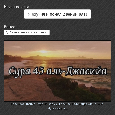
Изучение аята
Я изучил и понял данный аят!
Видео
Добавить новый видеоролик
Красивое чтение. Сура 45 «аль-Джасийа». Коленопреклонённые.
Мухаммад а...