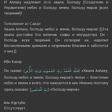
И Аллаху надлежит
хвала, Господу [Создателю и
(вся)
Управителю] небес и Господу земли, Господу миров [всех
творений]!
Толкование ас-Саади
Хвала Аллаху, Господу небес и земли, Господу миров! [[Эта
хвала достойна Его величия, славы и могущества. Он -
Господь всех творений. Он сотворил их, наделил
бесчисленными зримыми и незримыми благами и заботится
о них.]]
Ибн Касир
فَلِلَّهِ
الْحَمْدُ
رَبِّ
السَّمَـوَتِ
وَرَبِّ
الاٌّرْضِ
Он сказал:
«Хвала Аллаху,
(
)
Господу небес и земли, Господу миров!» Аллах — Властелин
небес и земли и всего, что находится в них. Именно поэтому
رَبِّ
الْعَـلَمِينَ
здесь сказано:
«Господу миров».
(
)
Аль-Куртуби
Отсутствует