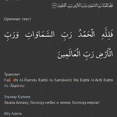
Оригинал текст
فَلِلَّهِ الْحَمْدُ رَبِّ السَّمَاوَاتِ وَرَبِّ
الْأَرْضِ رَبِّ الْعَالَمِينَ
Транслит
Fali
ll
ā
hi
A
l-Ĥa
m
du Rabbi
A
s-Samāw
ā
ti Wa Rabbi
A
l-'Arđi Rabbi
A
l-`Ālam
ī
n
a
Эльмир Кулиев
Хвала Аллаху, Господу небес и земли, Господу миров!
Абу Адель