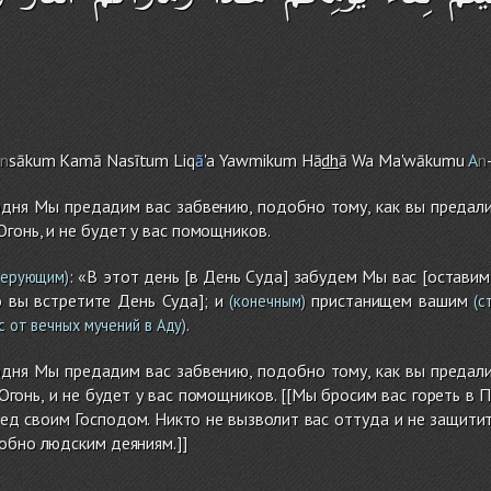
a
n
sāku
m
Kamā Nasītu
m
Liq
ā
'a Yawmiku
m
Hā
dh
ā Wa Ma'wākumu
A
n
годня Мы предадим вас забвению, подобно тому, как вы предал
гонь, и не будет у вас помощников.
: «В этот день [в День Суда] забудем Мы вас [оставим 
верующим)
 вы встретите День Суда]; и
пристанищем вашим
(конечным)
(с
.
с от вечных мучений в Аду)
годня Мы предадим вас забвению, подобно тому, как вы предал
гонь, и не будет у вас помощников. [[Мы бросим вас гореть в П
ед своим Господом. Никто не вызволит вас оттуда и не защитит 
обно людским деяниям.]]