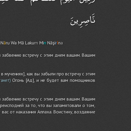
نَّاصِرِينَ
-N
ā
ru Wa Mā Laku
m
Mi
n
Nāşi
r
ī
n
a
и забвению встречу с этим днем вашим. Вашим
в мучениях], как вы забыли про встречу с этим
Огонь [Ад], и не будет вам помощников
танет)
и забвению встречу с этим днем вашим. Вашим
реисподней за то, что вы запамятовали о том,
вас от наказания Аллаха. Воистину, воздаяние