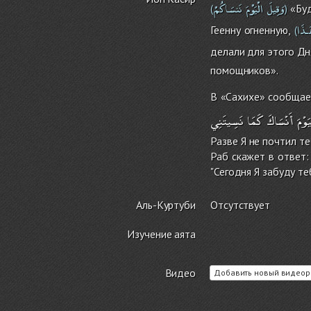
وَقِيلَ
الْيَوْمَ
نَنسَاكُمْ
«Буд
(
)
ـذَا
Геенну огненную,
(
делали для этого Дня
помощников».
В «Сахихе» сообщает
يَوْمَ
أَنْسَاكَ
كَمَا
نَسِيتَنِي
Разве Я не почтил т
Раб скажет в ответ: 
"Сегодня Я забуду те
Аль-Куртуби
Отсутствует
Изучение аята
Видео
Добавить новый видеор