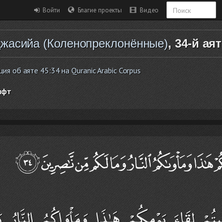
Войти
Благие проекты
Видео
жасийа (Коленопреклонённые)
, 34-й ая
я об аяте 45:34 на Quranic Arabic Corpus
ифт
تُمْ لِقَاءَ يَوْمِكُمْ هَـٰذَا وَمَأْوَاكُمُ النَّارُ