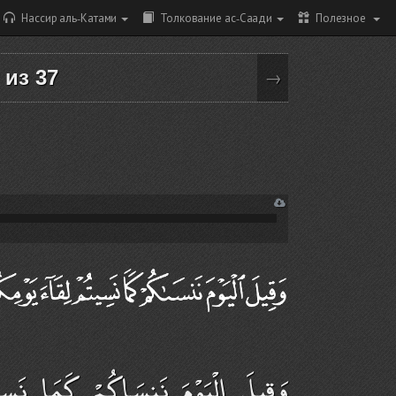
Нассир аль-Катами
Толкование ас-Саади
Полезное
т из 37
→
وَقِيلَ الْيَوْمَ نَنسَاكُمْ كَمَا نَسِي