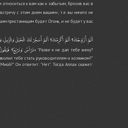
 относиться к вам как к забытым, бросив вас в
стречу с этим днем вашим», т.е. вы ничего не
им пристанищем будет Огонь, и не будет у вас
أَلَمْ
أُزَوِّجْكَ؟
أَلَمْ
أُكْرِمْكَ؟
أَلَمْ
أُسَخِّرْ
لَكَ
الْخَيْلَ
وَالْإِبِلَ،
وَ
تَرْأَسُ
وَتَرْبَعُ؟
فَيَقُولُ
» "Разве я не дал тебе жену?
озволил тебе стать руководителем и хозяином?"
 Мной?" Он ответит: "Нет". Тогда Аллах скажет: