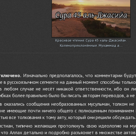
Красивое чтение. Сура 45 «аль-Джасийа».
Коленопреклонённые. Мухаммад а...
тключено.
Изначально предполагалось, что комментарии будут
не в русскоязычном сегменте на данный момент способны только
 в любом случае не несёт никакой ответственности, ибо он л
ибках более правильно было бы писать авторам переводов, а не 
 оказались сообщения необразованных мусульман, толком не
, не имеющие почти ничего общего с полноценным пониманием
ью все толкования к тому аяту, который они решили обсуждать.
стиан, типично желающих протолкнуть свою идеологию на мус
о, что Аллах детально и подробно разъясняет в множестве аято