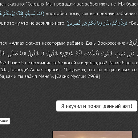
ет сказано: "Сегодня Мы предадим вас забвению», т.е. Мы будем
كَمَا
نَسِيتُمْ
لِقَآءَ
يَوْمِكُمْ
هَ
«подобно тому, как вы предали забвению в
)
وَمَأْوَاكُمُ
النَّارُ
وَمَا
لَكُمْ
مِّن
نَّـصِرِينَ
, потому что не верили в него.
«Ваш
(
)
أَذَرْكَ
ся: «Аллах скажет некоторым рабам в День Воскресения: «
بَلَى
يَارَبِّ
فَيَقُولُ
أَفَظَنَنْتَ
أَنَّكَ
مُلَاقِيَّ؟
فَيَقُولُ
لَا
فَيَقُولُ
اللهُ
تَعَالَى
فَالْ
:
.
:
:
.
:
ебя? Разве Я не подчинил тебе коней и верблюдов? Разве Я не п
"Да, Господи". Аллах спросит: "Ты думал, что ты встретишься со
бя, как и ты забыл Меня"». [Сахих Муслим 2968]
Я изучил и понял данный аят!
олик