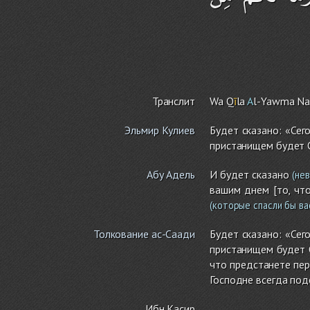
Транслит
Wa Q
ī
la
A
l-Yawma N
Эльмир Кулиев
Будет сказано: «Се
пристанищем будет О
Абу Адель
И будет сказано
(не
вашим днем [то, что
(которые спасли бы ва
Толкование ас-Саади
Будет сказано: «Се
пристанищем будет О
что предстанете пер
Господне всегда под
Ибн Касир