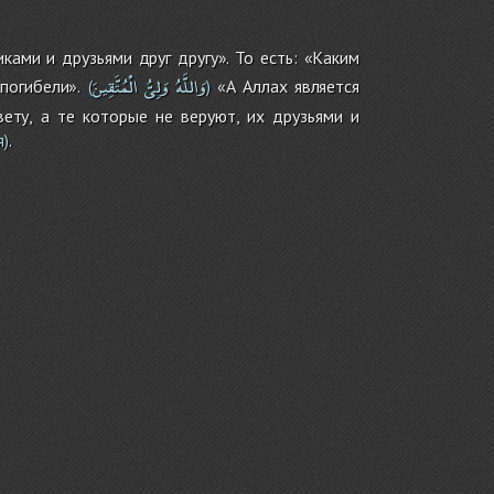
ками и друзьями друг другу». То есть: «Каким
وَاللَّهُ
وَلِىُّ
الْمُتَّقِينَ
погибели».
«А Аллах является
(
)
ету, а те которые не веруют, их друзьями и
.
я)