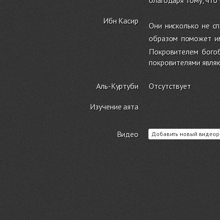
Ибн Касир
Они нисколько не сп
образом поможет им
Покровителем богоб
покровителями являю
Аль-Куртуби
Отсутствует
Изучение аята
Видео
Добавить новый видеор