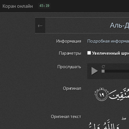
Коран онлайн
45:19
Аль-Д
←
Информация
Подробная информаци
Параметры
Увеличенный шр
Прослушать
Оригинал
Оригинал текст
ۖ وَاللَّهُ وَلِيُّ