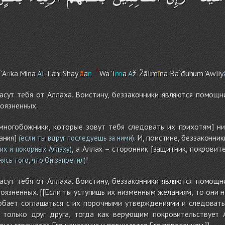
`A
n
ka Mina
A
l-Lah
i
Sh
ay'
ā
a
n
Wa 'I
nn
a
A
ž-Žālim
ī
na Ba`đuhu
m
'Awliy
асут тебя от Аллаха. Воистину, беззаконники являются помощни
оязненных.
 многобожники, которые зовут тебя следовать их прихотям] ни
ания]
. И, поистине, беззаконни
(если ты вдруг последуешь за ними)
, а Аллах – сторонник [защитник, покровит
х и покорных Аллаху)
!
ясь того, что Он запретил)
асут тебя от Аллаха. Воистину, беззаконники являются помощни
язненных. [[Если ты уступишь их низменным желаниям, то они не
добает соглашаться с их порочными утверждениями и следовать
 только друг друга, тогда как верующим покровительствует
они страшатся Его наказания и повинуются Его повелениям.]]