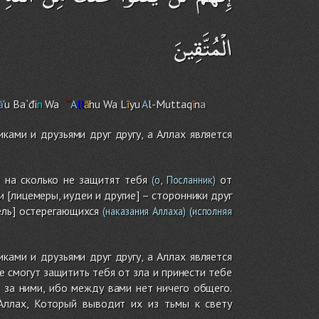
الْمُتَّقِينَ
ā
'u Ba`đi
n
Wa
A
ll
ā
hu Wa L
ī
yu
A
l-Muttaq
ī
n
a
ками и друзьями друг другу, а Аллах является
 на сколько не защитят тебя
от
(о, Посланник)
ки [лицемеры, иудеи и другие] – сторонники друг
ель] остерегающихся
(наказания Аллаха)
(исполняя
ками и друзьями друг другу, а Аллах является
 смогут защитить тебя от зла и принести тебе
 за ними, ибо между вами нет ничего общего.
 Аллах, Который выводит их из тьмы к свету