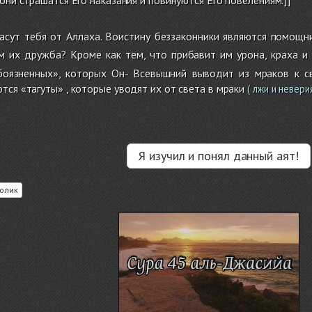
асут тебя от Аллаха. Воистину беззаконники являются помощни
 их дружба? Кроме как тем, что прибавит им урона, краха и 
оязненных», которых Он- Всевышний выводит из мраков к св
тся «тагуты» , которые уводят их от света в мраки
( лжи и невери
Я изучил и понял данный аят!
олик