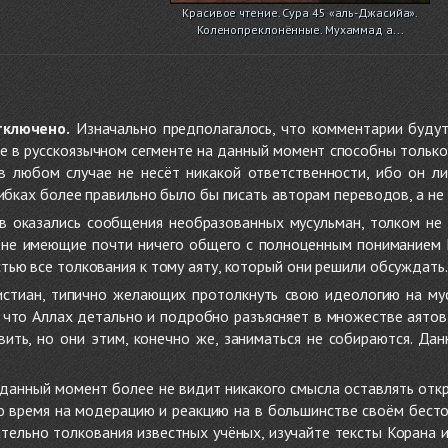
Красивое чтение. Сура 45 «аль-Джасийа».
Коленопреклонённые. Мухаммад а...
тключено.
Изначально предполагалось, что комментарии будут
не в русскоязычном сегменте на данный момент способны только
 в любом случае не несёт никакой ответственности, ибо он л
ибках более правильно было бы писать авторам переводов, а не 
 оказались сообщения необразованных мусульман, толком не
, не имеющие почти ничего общего с полноценным пониманием
ью все толкования к тому аяту, который они решили обсуждать.
стиан, типично желающих протолкнуть свою идеологию на мус
о, что Аллах детально и подробно разъясняет в множестве аято
ить, но они этим, конечно же, заниматься не собираются. Да
в данный момент более не видит никакого смысла оставлять от
ую время на модерацию и реакцию на в большинстве своём бест
тельно толкования известных учёных, изучайте тексты Корана и 