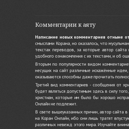
Комментарии к аяту
Написание новых комментариев отныне о
смыслами Корана, но оказалось, что мусульма
текстах переводов, за которые автор сайта
удобного ознакомления с их текстами, и об ош
Вторым по популярности видом комментариев
несущих на сайт различные искажённые идеи
оказываются способны даже прочитать полност
Третий вид комментариев - сообщения от хри
будет являться допустимым здесь в силу тог
христиан, которые им было бы хорошо исправ
Онлайн не подлежит.
В свете вышеуказанных причин, автор сайта 
на Коран Онлайн, ибо они лишь тратят впуст
различных невежд этого мира. Изучайте внима