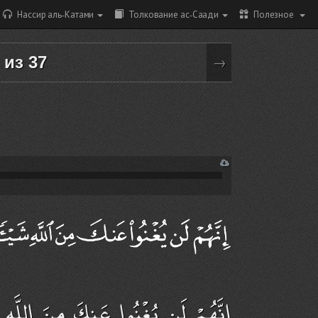
Нассир аль-Катами
Толкование ас-Саади
Полезное
т из 37
→
إِنَّهُمْ لَن يُغْنُوا عَنكَ مِنَ اللَّهِ شَ