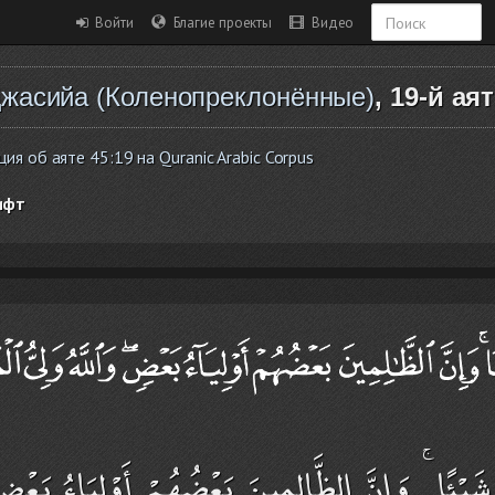
Войти
Благие проекты
Видео
жасийа (Коленопреклонённые)
, 19-й ая
я об аяте 45:19 на Quranic Arabic Corpus
ифт
يْئًا ۚ وَإِنَّ الظَّالِمِينَ بَعْضُهُمْ أَوْلِيَاءُ بَعْضٍ 