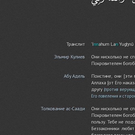
Транслит
'I
nn
ahu
m
La
n
Yu
gh
nū 
Эльмир Кулиев
Они нисколько не сп
Покровителем богоб
Абу Адель
Поистине, они [эти
Аллаха [от Его наказ
другу
(против верующи
Его повеления и сторон
Толкование ас-Саади
Они нисколько не сп
Покровителем богобо
пользу. Тебе не по
Беззаконники любят
благодаря тому, что 