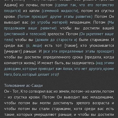
Адама] из почвы, потом
(сделал так, что его потомство
из капли
, потом из сгустка
плодится)
(семенной жидкости)
крови.
Потом Он
(Потом проходят другие этапы развития.)
выводит вас
младенцем. Потом
(из утробы матерей)
(Мы
чтобы вы достигли вашей
продолжаем ваше развитие)
зрелости. Потом
(умственной и телесной)
(Он укрепляет ваше
чтобы вы
были стариками. И
тело)
(дожили до старости и)
среди вас
есть тот [такие], кто упокоивается
(о, люди)
[умирает] раньше. И
(все эти определенные этапы проходят)
чтобы вы достигли определенного срока [предела, когда
кончается жизнь]. И может быть, вы задумаетесь
(над этими
доводами, которые приводит вам Аллах, что нет другого, кроме
!
Него, бога, который делает это)
Толкование ас-Саади
Он - Тот, Кто сотворил вас из земли, потом - из капли, потом
- из сгустка крови. Потом Он выводит вас младенцами,
чтобы потом вы могли достигнуть зрелого возраста и
чтобы потом вы стали стариками, хотя среди вас есть
такие, которых умерщвляют раньше, и чтобы вы достигли