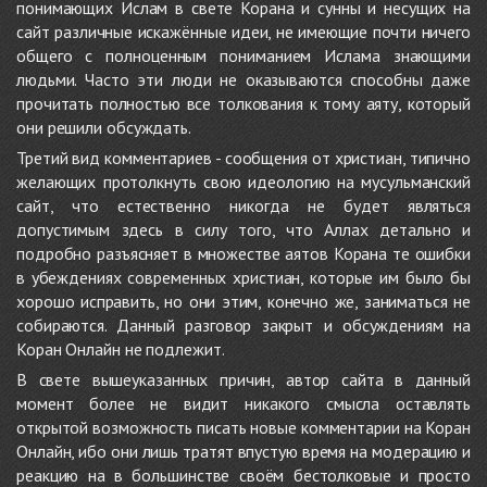
понимающих Ислам в свете Корана и сунны и несущих на
сайт различные искажённые идеи, не имеющие почти ничего
общего с полноценным пониманием Ислама знающими
людьми. Часто эти люди не оказываются способны даже
прочитать полностью все толкования к тому аяту, который
они решили обсуждать.
Третий вид комментариев - сообщения от христиан, типично
желающих протолкнуть свою идеологию на мусульманский
сайт, что естественно никогда не будет являться
допустимым здесь в силу того, что Аллах детально и
подробно разъясняет в множестве аятов Корана те ошибки
в убеждениях современных христиан, которые им было бы
хорошо исправить, но они этим, конечно же, заниматься не
собираются. Данный разговор закрыт и обсуждениям на
Коран Онлайн не подлежит.
В свете вышеуказанных причин, автор сайта в данный
момент более не видит никакого смысла оставлять
открытой возможность писать новые комментарии на Коран
Онлайн, ибо они лишь тратят впустую время на модерацию и
реакцию на в большинстве своём бестолковые и просто