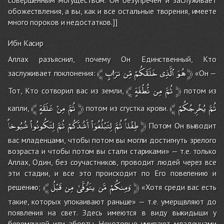
обожествления, а вы, как и все остальные творения, имеете
много пороков и недостатков.]]
Ибн Касир
Аллах разъяснил, почему Он Единственный, Кто
﴾
ترَُابٍ
مِّن
خَلَقَكُمْ
ٱلَّذِى
هُوَ
﴿
заслуживает поклонения:
«Он —
﴾
نُّطْفَةٍ
مِن
ثُمَّ
﴿
Тот, Кто сотворил вас из земли,
потом из
﴾
عَلَقَةٍ
مِنْ
ثُمَّ
﴿
﴾
يُخْرِجُكُمْ
ثُمَّ
капли,
потом из сгустка крови.
شُيُوخاً
لِتَكُونُواْ
ثُمَّ
أَشُدَّكُمْ
لِتَبْلُغُوۤاْ
ثُمَّ
طِفْلاً
﴿
Потом Он выводит
вас младенцами, чтобы потом вы могли достигнуть зрелого
возраста и чтобы потом вы стали стариками» — т.е. только
Аллах, Один, без соучастников, проводит людей через все
эти стадии, и все это происходит по Его повелению и
﴾
قَبْلُ
مِن
يتَُوَفَّىٰ
مَّن
وَمِنكُمْ
﴿
решению;
«Хотя среди вас есть
такие, которых упокаивают раньше» — т.е. умерщвляют до
появления на свет. Здесь имеются в виду выкидыши у
беременной или аборты. Некоторые умирают младенцами