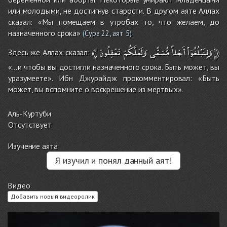
или молодыми, не достигнув старости. В другом аяте Аллах
сказал: «Мы помещаем в утробах то, что желаем, до
назначенного срока»
.
(
Сура 22, аят 5
)
﴾
تَعْقِلُونَ
وَلَعَلَّكُمْ
مُّسَمًّى
أَجَلاً
وَلِتَبْلُغُوۤاْ
﴿
Здесь же Аллах сказал:
«...и чтобы вы достигли назначенного срока. Быть может, вы
уразумеете». Ибн Джурайдж прокомментировал: «Быть
может, вы вспомните о воскрешение из мертвых».
Аль-Куртуби
Отсутствует
Изучение аята
Я изучил и понял данный аят!
Видео
Добавить новый видеоролик