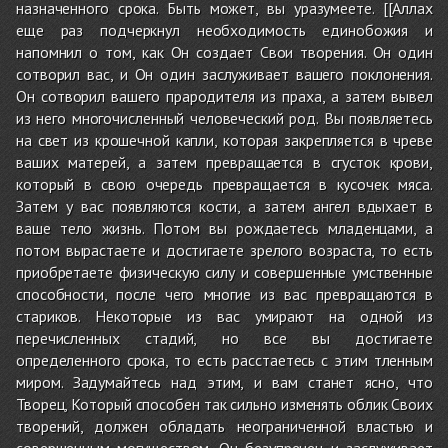
назначенного срока. Быть может, вы уразумеете. [[Аллах
еще раз подчеркнул необходимость единобожия и
напомнил о том, как Он создает Свои творения. Он один
сотворил вас, и Он один заслуживает вашего поклонения.
Он сотворил вашего прародителя из праха, а затем вывел
из него многочисленный человеческий род. Вы появляетесь
на свет из крошечной капли, которая закрепляется в чреве
ваших матерей, а затем превращается в сгусток крови,
который в свою очередь превращается в кусочек мяса.
Затем у вас появляются кости, а затем ангел вдыхает в
ваше тело жизнь. Потом вы рождаетесь младенцами, а
потом вырастаете и достигаете зрелого возраста, то есть
приобретаете физическую силу и совершенные умственные
способности, после чего многие из вас превращаются в
стариков. Некоторые из вас умирают на одной из
перечисленных стадий, но все вы достигаете
определенного срока, то есть расстаетесь с этим тленным
миром. Задумайтесь над этим, и вам станет ясно, что
Творец, Который способен так сильно изменять облик Своих
творений, должен обладать неограниченной властью и
совершенным могуществом. Он безупречен и заслуживает