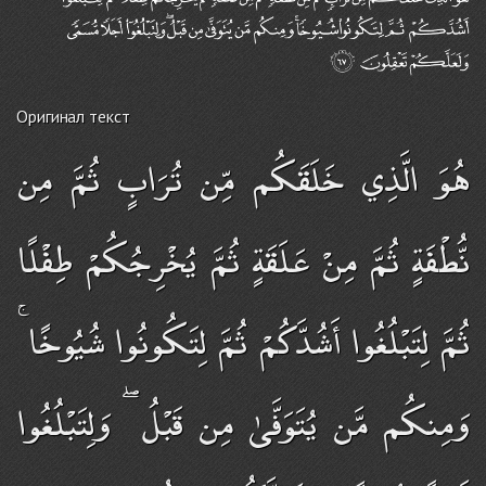
Оригинал текст
هُوَ الَّذِي خَلَقَكُم مِّن تُرَابٍ ثُمَّ مِن
نُّطْفَةٍ ثُمَّ مِنْ عَلَقَةٍ ثُمَّ يُخْرِجُكُمْ طِفْلًا
ثُمَّ لِتَبْلُغُوا أَشُدَّكُمْ ثُمَّ لِتَكُونُوا شُيُوخًا ۚ
وَمِنكُم مَّن يُتَوَفَّىٰ مِن قَبْلُ ۖ وَلِتَبْلُغُوا